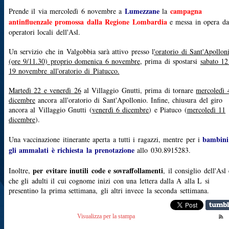
Lumezzane
campagna
Prende il via mercoledì 6 novembre a
la
antinfluenzale promossa dalla Regione Lombardia
e messa in opera da
operatori locali dell'Asl.
Un servizio che in Valgobbia sarà attivo presso l
'oratorio di Sant'Apollon
(ore 9/11.30) proprio domenica 6 novembre
, prima di spostarsi
sabato 12
19 novembre all'oratorio di Piatucco.
Martedì 22 e venerdì 26
al Villaggio Gnutti, prima di tornare
mercoledì 
dicembre
ancora all'oratorio di Sant'Apollonio. Infine, chiusura del giro
ancora al Villaggio Gnutti (
venerdì 6 dicembre
) e Piatuco (
mercoledì 11
dicembre
).
bambini
Una vaccinazione itinerante aperta a tutti i ragazzi, mentre per i
gli ammalati è richiesta la prenotazione
allo 030.8915283.
per evitare inutili code e sovraffollamenti
Inoltre,
, il consiglio dell'Asl 
che gli adulti il cui cognome inizi con una lettera dalla A alla L si
presentino la prima settimana, gli altri invece la seconda settimana.
Visualizza per la stampa