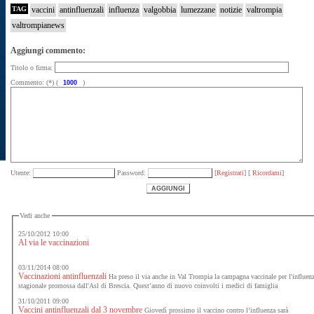
TAG
vaccini
antinfluenzali
influenza
valgobbia
lumezzane
notizie
valtrompia
valtrompianews
Aggiungi commento:
Titolo o firma:
Commento: (*) (
)
Utente:
Password:
[
Registrati
] [
Ricordami
]
Vedi anche
25/10/2012 10:00
Al via le vaccinazioni
03/11/2014 08:00
Vaccinazioni antinfluenzali
Ha preso il via anche in Val Trompia la campagna vaccinale per l'influen
stagionale promossa dall'Asl di Brescia. Quest’anno di nuovo coinvolti i medici di famiglia
31/10/2011 09:00
Vaccini antinfluenzali dal 3 novembre
Giovedì prossimo il vaccino contro l’influenza sarà