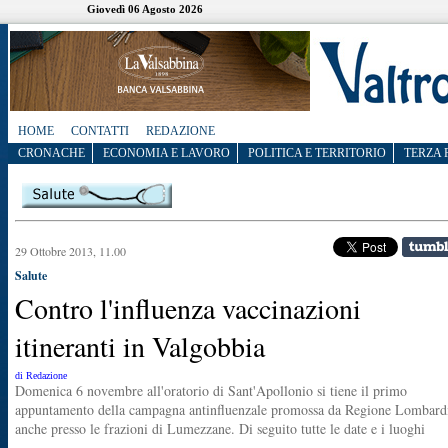
Giovedì 06 Agosto 2026
HOME
CONTATTI
REDAZIONE
CRONACHE
ECONOMIA E LAVORO
POLITICA E TERRITORIO
TERZA 
29 Ottobre 2013, 11.00
Salute
Contro l'influenza vaccinazioni
itineranti in Valgobbia
di Redazione
Domenica 6 novembre all'oratorio di Sant'Apollonio si tiene il primo
appuntamento della campagna antinfluenzale promossa da Regione Lombard
anche presso le frazioni di Lumezzane. Di seguito tutte le date e i luoghi