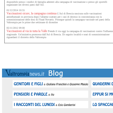
disponibile presso i medici di famiglia aderenti alla campagna di vaccinazione o presso gli sportelli
organizzate nei diversi paesi dall’Asl.
01/12/2014 10:55
Vaccinazioni sicure, la campagna continua
L’Asl di Brescia rassicura sulle vaccinazioni
antinfluenzali in provincia dopo l’allarme scattato per i casi di decesso in concomitanza con la
somministrazione delle dosi di Fluad Novartis. Prosegue quindi la campagna vaccinale nel paesi della
Valtrompia per le prime due settimane di dicembre
05/11/2012 09:00
Vaccinazioni al via in tutta la Valle
Prende il via oggi la campagna di vaccinazioni contro l'influenz
stagionale. Un'iniziativa promossa dall'Asl di Brescia. Di seguito località e orari di somministrazione
riguardanti il distretto della Valtrompia