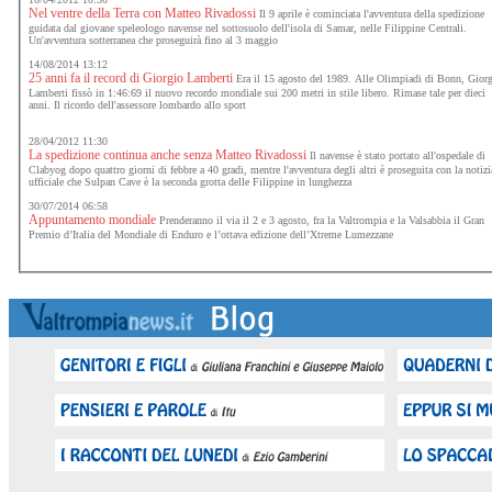
Nel ventre della Terra con Matteo Rivadossi
Il 9 aprile è cominciata l'avventura della spedizione
guidata dal giovane speleologo navense nel sottosuolo dell'isola di Samar, nelle Filippine Centrali.
Un'avventura sotterranea che proseguirà fino al 3 maggio
14/08/2014 13:12
25 anni fa il record di Giorgio Lamberti
Era il 15 agosto del 1989. Alle Olimpiadi di Bonn, Gior
Lamberti fissò in 1:46:69 il nuovo recordo mondiale sui 200 metri in stile libero. Rimase tale per dieci
anni. Il ricordo dell'assessore lombardo allo sport
28/04/2012 11:30
La spedizione continua anche senza Matteo Rivadossi
Il navense è stato portato all'ospedale di
Clabyog dopo quattro giorni di febbre a 40 gradi, mentre l'avventura degli altri è proseguita con la notizi
ufficiale che Sulpan Cave è la seconda grotta delle Filippine in lunghezza
30/07/2014 06:58
Appuntamento mondiale
Prenderanno il via il 2 e 3 agosto, fra la Valtrompia e la Valsabbia il Gran
Premio d’Italia del Mondiale di Enduro e l’ottava edizione dell’Xtreme Lumezzane