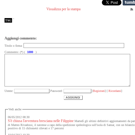
Visualizza per la stampa
TAG
Aggiungi commento:
Titolo o firma:
Commento: (*) (
)
Utente:
Password:
[
Registrati
] [
Ricordami
]
Vedi anche
06/05/2012 08:30
S'è chiusa l'avventura bresciana nelle Filippine
Martedì gli ultimi definitivi aggiornamenti da par
di Matteo Rivadossi, il navense a capo della spedizione speleologica sull'isola di Samar, con un bilancio
positivo di 15 chilometri rilevati e 17 percorsi
10/04/2012 10:30