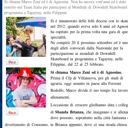
Si chiama Marco Zeni ed è di Agnosine. Non ha ancora vent'anni ed è stato
inserito nel Team Italia per partecipare al Mondiale di Downhill Skateboard
programma a Tagaytay, nelle Filippine
Si è innamorato delle folli discese con lo skat
nel 2012, quando aveva solo 8 anni ed Agnos
ha ospitato per la prima volta una gara di que
specialità.
Ne compirà 20 il prossimo settembre ed è un
degli atleti convocati dalla Nazionale per la
partecipazione ai mondiali di Downhill
Skateboard in programma a Tagaytay, nelle
Filippine, dal 22 al 25 febbraio.
Si chiama Marco Zeni ed è di Agnosine.
Prima il Cfp di Villanuova, poi gli studi di
agraria, oggi assunto in paese alla Ferremi
Rodolfo, Marco divide il suo tempo fra lavor
allenamenti.
Loccasione di crescere glielhanno data i colle
Sbanda Brianza,
di
che insegnano e si allena
dove possono, soprattutto nella città fantasma 
divertimento di Consonno, in Brianza appunto, dove cè una strada chiusa 