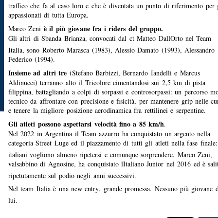
traffico che fa al caso loro e che è diventata un punto di riferimento per 
appassionati di tutta Europa.
è il più giovane fra i riders del gruppo.
Marco Zeni
Gli altri di Sbanda Brianza, convocati dal ct Matteo DallOrto nel Team
Italia, sono Roberto Marasca (1983), Alessio Damato (1993), Alessandro
Federico (1994).
Insieme ad altri tre
(Stefano Barbizzi, Bernardo Iandelli e Marcus
Aldinucci) terranno alto il Tricolore cimentandosi sui 2,5 km di pista
filippina, battagliando a colpi di sorpassi e controsorpassi: un percorso mo
tecnico da affrontare con precisione e fisicità, per mantenere grip nelle cu
e tenere la migliore posizione aerodinamica fra rettilinei e serpentine.
Gli atleti possono aspettarsi velocità fino a 85 km/h
.
Nel 2022 in Argentina il Team azzurro ha conquistato un argento nella
categoria Street Luge ed il piazzamento di tutti gli atleti nella fase finale:
italiani vogliono almeno ripetersi e comunque sorprendere. Marco Zeni,
valsabbino di Agnosine, ha conquistato lItaliano Junior nel 2016 ed è sali
ripetutamente sul podio negli anni successivi.
Nel team Italia è una new entry, grande promessa. Nessuno più giovane d
lui.