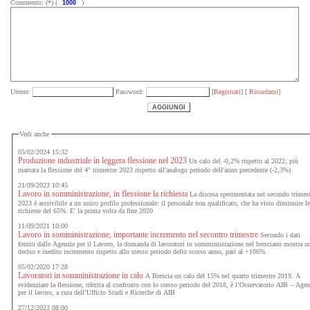
Commento: (*) (
)
Utente:
Password:
[
Registrati
] [
Ricordami
]
Vedi anche
05/02/2024 15:32
Produzione industriale in leggera flessione nel 2023
Un calo del -0,2% rispetto al 2022; più
marcata la flessione del 4° trimestre 2023 rispetto all'analogo periodo dell'anno precedente (-2,3%)
21/09/2023 10:45
Lavoro in somministrazione, in flessione la richiesta
La discesa sperimentata nel secondo trimes
2023 è ascrivibile a un unico profilo professionale: il personale non qualificato, che ha visto diminuire l
richieste del 65%. E' la prima volta da fine 2020
11/09/2021 10:00
Lavoro in somministrazione, importante incremento nel secontro trimestre
Secondo i dati
forniti dalle Agenzie per il Lavoro, la domanda di lavoratori in somministrazione nel bresciano mostra u
deciso e inedito incremento rispetto allo stesso periodo dello scorso anno, pari al +106%.
05/02/2020 17:28
Lavoratori in somministrazione in calo
A Brescia un calo del 15% nel quarto trimestre 2019. A
evidenziare la flessione, riferita al confronto con lo stesso periodo del 2018, è l’Osservatorio AIB – Agen
per il lavoro, a cura dell’Ufficio Studi e Ricerche di AIB
27/12/2023 08:00