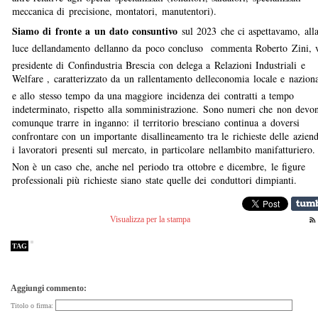
meccanica di precisione, montatori, manutentori).
Siamo di fronte a un dato consuntivo
sul 2023 che ci aspettavamo, all
luce dellandamento dellanno da poco concluso  commenta Roberto Zini, 
presidente di Confindustria Brescia con delega a Relazioni Industriali e
Welfare , caratterizzato da un rallentamento delleconomia locale e naziona
e allo stesso tempo da una maggiore incidenza dei contratti a tempo
indeterminato, rispetto alla somministrazione. Sono numeri che non devo
comunque trarre in inganno: il territorio bresciano continua a doversi
confrontare con un importante disallineamento tra le richieste delle azien
i lavoratori presenti sul mercato, in particolare nellambito manifatturiero.
Non è un caso che, anche nel periodo tra ottobre e dicembre, le figure
professionali più richieste siano state quelle dei conduttori dimpianti.
Visualizza per la stampa
TAG
Aggiungi commento:
Titolo o firma: