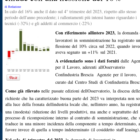
di Redazione
In calo del 16% anche il dato sul 4° trimestre del 2023, rispetto allo stesso
periodo dell'anno precedente; i rallentamenti più intensi hanno riguardato i
tecnici (-32%) e gli addetti al commercio (-22%)
Con riferimento allintero 2023,
la domanda 
lavoratori in somministrazione ha registrato u
flessione del 10% circa sul 2022, quando inve
aveva segnato un +11% sul 2021.
A evidenziarlo sono i dati forniti
dalle Agen
per il Lavoro, aderenti allOsservatorio
Confindustria Brescia  Agenzie per il lavoro,
curato dal Centro Studi di Confindustria Bresc
Come già rilevato
nelle passate edizioni dellOsservatorio, la discesa delle
richieste che ha caratterizzato buona parte del 2023 va interpretata non so
alla luce della frenata dellindustria locale che, nellintero anno, ha registra
una (modesta) riduzione dei livelli produttivi, ma anche e soprattutto del
processo di ricomposizione interno al contratto di somministrazione, che s
traduce in una minore incidenza della componente a tempo determinato, 
favore invece di quella a tempo indeterminato (il cosiddetto staff leasing).
Nel solo 4° trimestre del 2023,
la domanda di lavoratori in