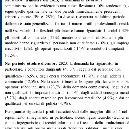
somministrazione ha evidenziato una nuova flessione (-16% tendenziale), 
segue quelle sperimentate nei due periodi immediatamente precedenti
(rispettivamente -5% e -28%). La discesa riscontrata nellultimo periodo
dellanno è stata generalizzata fra tutti i macro profili professionali conside
nellOsservatorio. Le flessioni più intense hanno riguardato i tecnici (-32%
gli addetti al commercio (-22%), mentre contrazioni relativamente più
modeste hanno riguardato il personale non qualificato (-16%), gli impiega
esecutivi (-15%), gli operai specializzati (-14%) e conduttori dimpianti
(-12%).
Nel periodo ottobre-dicembre 2023
, la domanda ha riguardato, in
particolare, i conduttori dimpianti (43,3%), seguiti dal personale non
qualificato (16,5%), dagli operai specializzati (13,9%) e dagli addetti al
commercio (12,5%). Nello stesso trimestre, le figure più ricercate sono st
operatori robot industriali (23,7% della domanda complessiva), seguiti da
non qualificati in imprese industriali (5,4%), dagli addetti consegna merci
(5,2%), dagli addetti macchine per lavorazioni metalliche (4,9%) e dai n
qualificati nei servizi di pulizia (4,7%).
Per quanto riguarda i profili
caratterizzati dalle maggiori difficoltà nel
reperimento, si segnalano, in particolare, alcune figure tecniche (tecnici i
campo ingegneristico, i tecnici informatici e i tecnici della produzione) e
altre relative agli operai specializzati (fonditori, saldatori, specializzati