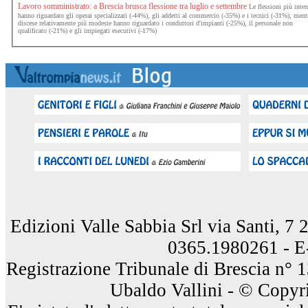
Lavoro somministrato: a Brescia brusca flessione tra luglio e settembre
Le flessioni più inte
hanno riguardato gli operai specializzati (-44%), gli addetti al commercio (-35%) e i tecnici (-31%), ment
discese relativamente più modeste hanno riguardato i conduttori d'impianti (-25%), il personale non
qualificato (-21%) e gli impiegati esecutivi (-17%)
Edizioni Valle Sabbia Srl via Santi, 7
0365.1980261 - E
Registrazione Tribunale di Brescia n° 
Ubaldo Vallini - © Copyri