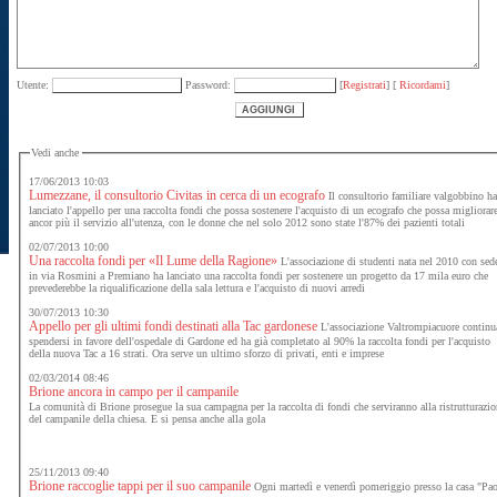
Utente:
Password:
[
Registrati
] [
Ricordami
]
Vedi anche
17/06/2013 10:03
Lumezzane, il consultorio Civitas in cerca di un ecografo
Il consultorio familiare valgobbino h
lanciato l'appello per una raccolta fondi che possa sostenere l'acquisto di un ecografo che possa migliorar
ancor più il servizio all'utenza, con le donne che nel solo 2012 sono state l'87% dei pazienti totali
02/07/2013 10:00
Una raccolta fondi per «Il Lume della Ragione»
L'associazione di studenti nata nel 2010 con sed
in via Rosmini a Premiano ha lanciato una raccolta fondi per sostenere un progetto da 17 mila euro che
prevederebbe la riqualificazione della sala lettura e l'acquisto di nuovi arredi
30/07/2013 10:30
Appello per gli ultimi fondi destinati alla Tac gardonese
L'associazione Valtrompiacuore continu
spendersi in favore dell'ospedale di Gardone ed ha già completato al 90% la raccolta fondi per l'acquisto
della nuova Tac a 16 strati. Ora serve un ultimo sforzo di privati, enti e imprese
02/03/2014 08:46
Brione ancora in campo per il campanile
La comunità di Brione prosegue la sua campagna per la raccolta di fondi che serviranno alla ristrutturazi
del campanile della chiesa. E si pensa anche alla gola
25/11/2013 09:40
Brione raccoglie tappi per il suo campanile
Ogni martedì e venerdì pomeriggio presso la casa "Pa