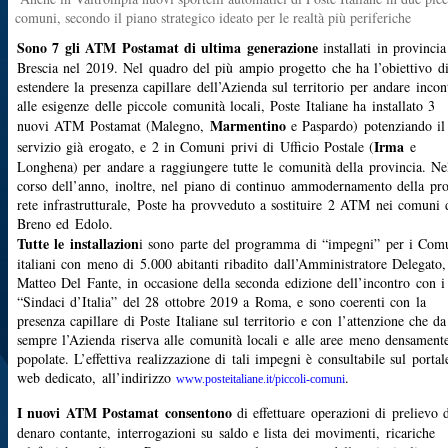
comuni, secondo il piano strategico ideato per le realtà più periferiche
Sono 7 gli ATM Postamat di ultima generazione
installati in provincia
Brescia nel 2019. Nel quadro del più ampio progetto che ha l’obiettivo d
estendere la presenza capillare dell’Azienda sul territorio per andare incon
alle esigenze delle piccole comunità locali, Poste Italiane ha installato 3
Marmentino
nuovi ATM Postamat (Malegno,
e Paspardo) potenziando il
Irma
servizio già erogato, e 2 in Comuni privi di Ufficio Postale (
e
Longhena) per andare a raggiungere tutte le comunità della provincia. Ne
corso dell’anno, inoltre, nel piano di continuo ammodernamento della pro
rete infrastrutturale, Poste ha provveduto a sostituire 2 ATM nei comuni 
Breno ed Edolo.
Tutte le installazion
i sono parte del programma di “impegni” per i Com
italiani con meno di 5.000 abitanti ribadito dall’Amministratore Delegato,
Matteo Del Fante, in occasione della seconda edizione dell’incontro con i
“Sindaci d’Italia” del 28 ottobre 2019 a Roma, e sono coerenti con la
presenza capillare di Poste Italiane sul territorio e con l’attenzione che da
sempre l’Azienda riserva alle comunità locali e alle aree meno densament
popolate. L’effettiva realizzazione di tali impegni è consultabile sul portal
web dedicato, all’indirizzo
.
www.posteitaliane.it/piccoli-comuni
I nuovi ATM Postamat consentono
di effettuare operazioni di prelievo 
denaro contante, interrogazioni su saldo e lista dei movimenti, ricariche