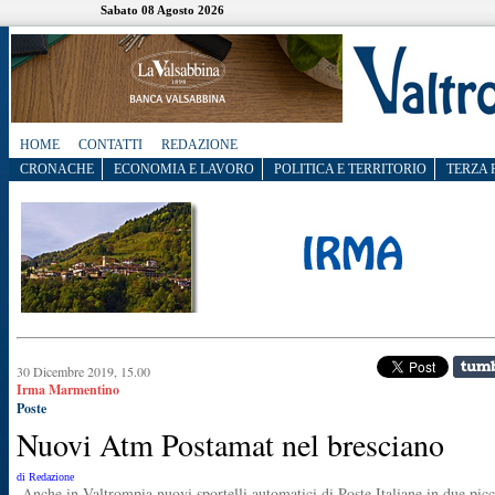
Sabato 08 Agosto 2026
HOME
CONTATTI
REDAZIONE
CRONACHE
ECONOMIA E LAVORO
POLITICA E TERRITORIO
TERZA 
30 Dicembre 2019, 15.00
Irma Marmentino
Poste
Nuovi Atm Postamat nel bresciano
di Redazione
Anche in Valtrompia nuovi sportelli automatici di Poste Italiane in due picc