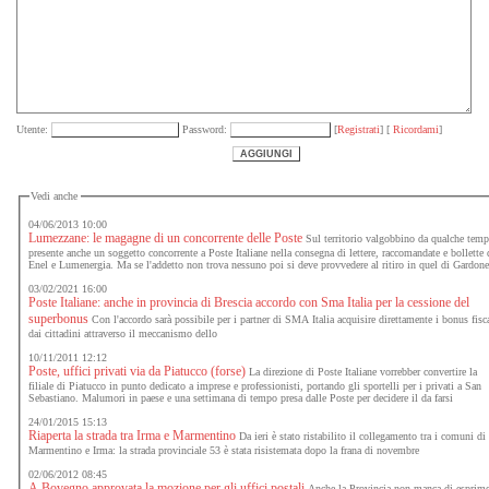
Utente:
Password:
[
Registrati
] [
Ricordami
]
Vedi anche
04/06/2013 10:00
Lumezzane: le magagne di un concorrente delle Poste
Sul territorio valgobbino da qualche tem
presente anche un soggetto concorrente a Poste Italiane nella consegna di lettere, raccomandate e bollette 
Enel e Lumenergia. Ma se l'addetto non trova nessuno poi si deve provvedere al ritiro in quel di Gardon
03/02/2021 16:00
Poste Italiane: anche in provincia di Brescia accordo con Sma Italia per la cessione del
superbonus
Con l'accordo sarà possibile per i partner di SMA Italia acquisire direttamente i bonus fisc
dai cittadini attraverso il meccanismo dello
10/11/2011 12:12
Poste, uffici privati via da Piatucco (forse)
La direzione di Poste Italiane vorrebber convertire la
filiale di Piatucco in punto dedicato a imprese e professionisti, portando gli sportelli per i privati a San
Sebastiano. Malumori in paese e una settimana di tempo presa dalle Poste per decidere il da farsi
24/01/2015 15:13
Riaperta la strada tra Irma e Marmentino
Da ieri è stato ristabilito il collegamento tra i comuni di
Marmentino e Irma: la strada provinciale 53 è stata risistemata dopo la frana di novembre
02/06/2012 08:45
A Bovegno approvata la mozione per gli uffici postali
Anche la Provincia non manca di esprime