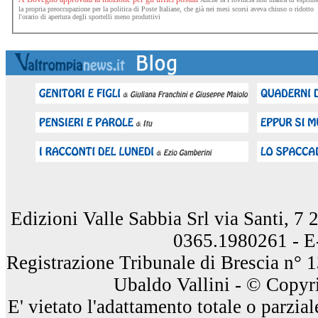
la propria preoccupazione per la politica di Poste Italiane, che già nei mesi scorsi aveva chiuso o ridotto
l'orario di apertura degli sportelli meno produttivi
Edizioni Valle Sabbia Srl via Santi, 7
0365.1980261 - E
Registrazione Tribunale di Brescia n° 
Ubaldo Vallini - © Copyri
E' vietato l'adattamento totale o parzia