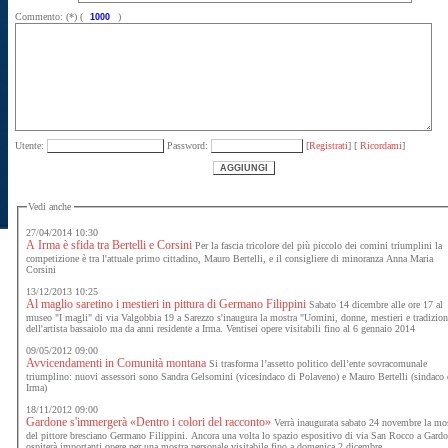
Commento: (*) (
)
Utente:
Password:
[
Registrati
] [
Ricordami
]
Vedi anche
27/04/2014 10:30
A Irma è sfida tra Bertelli e Corsini
Per la fascia tricolore del più piccolo dei comini triumplini la
competizione è tra l'attuale primo cittadino, Mauro Bertelli, e il consigliere di minoranza Anna Maria
Corsini
13/12/2013 10:25
Al maglio saretino i mestieri in pittura di Germano Filippini
Sabato 14 dicembre alle ore 17 al
museo "I magli" di via Valgobbia 19 a Sarezzo s'inaugura la mostra "Uomini, donne, mestieri e tradizion
dell'artista bassaiolo ma da anni residente a Irma. Ventisei opere visitabili fino al 6 gennaio 2014
09/05/2012 09:00
Avvicendamenti in Comunità montana
Si trasforma l’assetto politico dell’ente sovracomunale
triumplino: nuovi assessori sono Sandra Gelsomini (vicesindaco di Polaveno) e Mauro Bertelli (sindaco 
Irma)
18/11/2012 09:00
Gardone s'immergerà «Dentro i colori del racconto»
Verrà inaugurata sabato 24 novembre la mo
del pittore bresciano Germano Filippini. Ancora una volta lo spazio espositivo di via San Rocco a Gard
ospiterà importanti opere per una mostra personale visitabile fino a domenica 2 dicembre