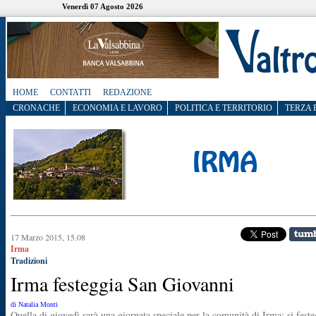
Venerdì 07 Agosto 2026
HOME
CONTATTI
REDAZIONE
CRONACHE
ECONOMIA E LAVORO
POLITICA E TERRITORIO
TERZA 
17 Marzo 2015, 15.08
Irma
Tradizioni
Irma festeggia San Giovanni
di Natalia Monti
Quella di giovedì sarà una giornata speciale per la comunità di Irma: si feste