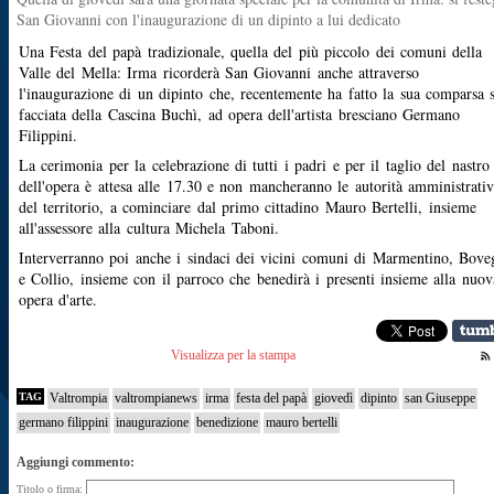
San Giovanni con l'inaugurazione di un dipinto a lui dedicato
Una Festa del papà tradizionale, quella del più piccolo dei comuni della
Valle del Mella: Irma ricorderà San Giovanni anche attraverso
l'inaugurazione di un dipinto che, recentemente ha fatto la sua comparsa s
facciata della Cascina Buchì, ad opera dell'artista bresciano Germano
Filippini.
La cerimonia per la celebrazione di tutti i padri e per il taglio del nastro
dell'opera è attesa alle 17.30 e non mancheranno le autorità amministrati
del territorio, a cominciare dal primo cittadino Mauro Bertelli, insieme
all'assessore alla cultura Michela Taboni.
Interverranno poi anche i sindaci dei vicini comuni di Marmentino, Bove
e Collio, insieme con il parroco che benedirà i presenti insieme alla nuov
opera d'arte.
Visualizza per la stampa
TAG
Valtrompia
valtrompianews
irma
festa del papà
giovedì
dipinto
san Giuseppe
germano filippini
inaugurazione
benedizione
mauro bertelli
Aggiungi commento:
Titolo o firma: