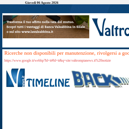
Giovedì 06 Agosto 2026
Ricerche non disponibili per manutenzione, rivolgersi a go
https://www.google.it/webhp?hl=it#hl=it&q=site:valtrompianews.it%20notizie