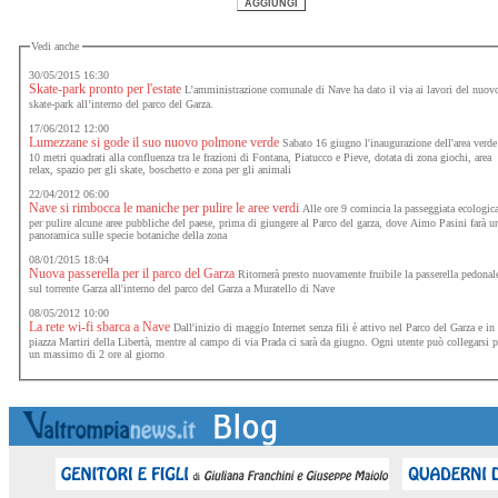
Vedi anche
30/05/2015 16:30
Skate-park pronto per l'estate
L’amministrazione comunale di Nave ha dato il via ai lavori del nuov
skate-park all’interno del parco del Garza.
17/06/2012 12:00
Lumezzane si gode il suo nuovo polmone verde
Sabato 16 giugno l'inaugurazione dell'area verde
10 metri quadrati alla confluenza tra le frazioni di Fontana, Piatucco e Pieve, dotata di zona giochi, area
relax, spazio per gli skate, boschetto e zona per gli animali
22/04/2012 06:00
Nave si rimbocca le maniche per pulire le aree verdi
Alle ore 9 comincia la passeggiata ecologic
per pulire alcune aree pubbliche del paese, prima di giungere al Parco del garza, dove Aimo Pasini farà u
panoramica sulle specie botaniche della zona
08/01/2015 18:04
Nuova passerella per il parco del Garza
Ritornerà presto nuovamente fruibile la passerella pedonal
sul torrente Garza all'interno del parco del Garza a Muratello di Nave
08/05/2012 10:00
La rete wi-fi sbarca a Nave
Dall'inizio di maggio Internet senza fili è attivo nel Parco del Garza e in
piazza Martiri della Libertà, mentre al campo di via Prada ci sarà da giugno. Ogni utente può collegarsi p
un massimo di 2 ore al giorno