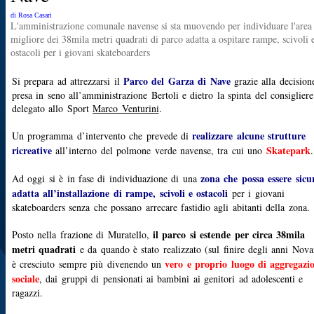
di Rosa Casari
L'amministrazione comunale navense si sta muovendo per individuare l'area
migliore dei 38mila metri quadrati di parco adatta a ospitare rampe, scivoli 
ostacoli per i giovani skateboarders
Parco del Garza di Nave
Si prepara ad attrezzarsi il
grazie alla decision
presa in seno all’amministrazione Bertoli e dietro la spinta del consigliere
delegato allo Sport
Marco Venturini
.
realizzare alcune strutture
Un programma d’intervento che prevede di
ricreative
Skatepark
all’interno del polmone verde navense, tra cui uno
.
zona che possa essere sicu
Ad oggi si è in fase di individuazione di una
adatta all’installazione di rampe, scivoli e ostacoli
per i giovani
skateboarders senza che possano arrecare fastidio agli abitanti della zona.
il parco si estende per
circa 38mila
Posto nella frazione di Muratello,
metri quadrati
e da quando è stato realizzato (sul finire degli anni Nova
vero e proprio luogo di aggregazi
è cresciuto sempre più divenendo un
sociale
, dai gruppi di pensionati ai bambini ai genitori ad adolescenti e
ragazzi.