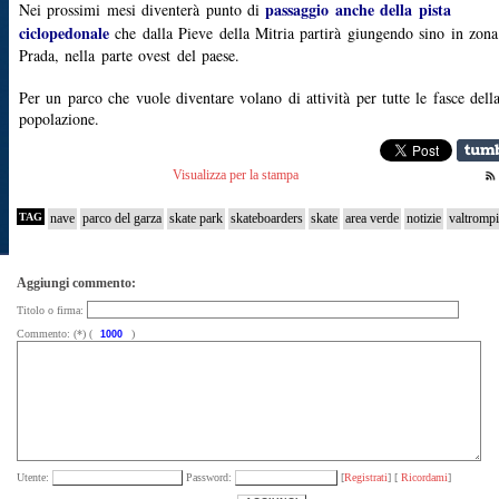
passaggio anche della pista
Nei prossimi mesi diventerà punto di
ciclopedonale
che dalla Pieve della Mitria partirà giungendo sino in zona
Prada, nella parte ovest del paese.
Per un parco che vuole diventare volano di attività per tutte le fasce dell
popolazione.
Visualizza per la stampa
TAG
nave
parco del garza
skate park
skateboarders
skate
area verde
notizie
valtrompi
Aggiungi commento:
Titolo o firma:
Commento: (*) (
)
Utente:
Password:
[
Registrati
] [
Ricordami
]