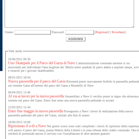
Utente:
Password:
[
Registrati
] [
Ricordami
]
Vedi anche
16/06/2012 09:30
Uno Skatepark per il Parco del Garza di Nave
L'amministrazione comunale navense si sta
muovendo per individuare l'area migliore dei 38mila metri quadrati di parco adatta a ospitare rampe, scivoli
e ostacoli per i giovani skateboarders
08/01/2015 18:04
Nuova passerella per il parco del Garza
Ritornerà presto nuovamente fruibile la passerella pedonal
sul torrente Garza all'interno del parco del Garza a Muratello di Nave
06/04/2015 13:46
Al via ai lavori per la nuova passerella
Smantellato a Nave il vecchio ponte in legno che attraversa 
torrente nel parco del Garza. Entro fine mese una nuova passerella pedonale in acciaio
22/05/2015 15:44
Entro fine maggio la nuova passerella
Proseguono a Nave i lavori di realizzazione della nuova
passerella pedonale del parco del Garza, iniziati alla fine di marzo
18/06/2013 10:00
Ripristinato il wifi a Nave
Nei giorni scorsi sono stati completati i lavori di ripristino della copertur
wifi presso il parco del Garza, piazza Martiri della Libertà e la zona tribune dello stadio comunale. Ora si
cercherà di potenziale ancora il servizio con l'installazione di altre antenne gratuite