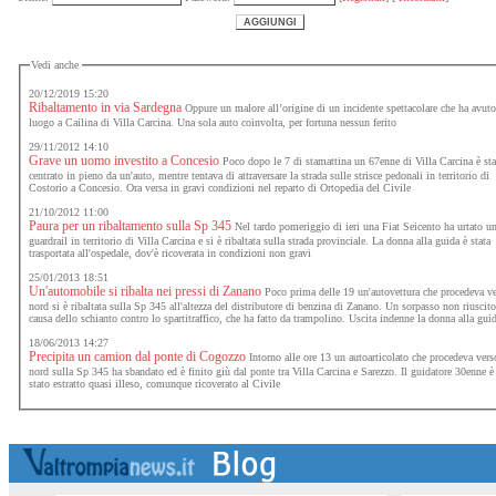
Vedi anche
20/12/2019 15:20
Ribaltamento in via Sardegna
Oppure un malore all’origine di un incidente spettacolare che ha avuto
luogo a Cailina di Villa Carcina. Una sola auto coinvolta, per fortuna nessun ferito
29/11/2012 14:10
Grave un uomo investito a Concesio
Poco dopo le 7 di stamattina un 67enne di Villa Carcina è st
centrato in pieno da un'auto, mentre tentava di attraversare la strada sulle strisce pedonali in territorio di
Costorio a Concesio. Ora versa in gravi condizioni nel reparto di Ortopedia del Civile
21/10/2012 11:00
Paura per un ribaltamento sulla Sp 345
Nel tardo pomeriggio di ieri una Fiat Seicento ha urtato u
guardrail in territorio di Villa Carcina e si è ribaltata sulla strada provinciale. La donna alla guida è stata
trasportata all'ospedale, dov'è ricoverata in condizioni non gravi
25/01/2013 18:51
Un'automobile si ribalta nei pressi di Zanano
Poco prima delle 19 un'autovettura che procedeva v
nord si è ribaltata sulla Sp 345 all'altezza del distributore di benzina di Zanano. Un sorpasso non riuscito
causa dello schianto contro lo spartitraffico, che ha fatto da trampolino. Uscita indenne la donna alla gu
18/06/2013 14:27
Precipita un camion dal ponte di Cogozzo
Intorno alle ore 13 un autoarticolato che procedeva vers
nord sulla Sp 345 ha sbandato ed è finito giù dal ponte tra Villa Carcina e Sarezzo. Il guidatore 30enne è
stato estratto quasi illeso, comunque ricoverato al Civile