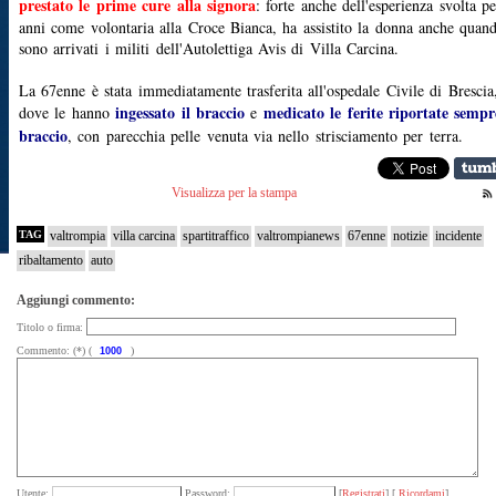
prestato le prime cure alla signora
: forte anche dell'esperienza svolta pe
anni come volontaria alla Croce Bianca, ha assistito la donna anche quan
sono arrivati i militi dell'Autolettiga Avis di Villa Carcina.
La 67enne è stata immediatamente trasferita all'ospedale Civile di Brescia
ingessato il braccio
medicato le ferite riportate sempr
dove le hanno
e
braccio
, con parecchia pelle venuta via nello strisciamento per terra.
Visualizza per la stampa
TAG
valtrompia
villa carcina
spartitraffico
valtrompianews
67enne
notizie
incidente
ribaltamento
auto
Aggiungi commento:
Titolo o firma:
Commento: (*) (
)
Utente:
Password:
[
Registrati
] [
Ricordami
]