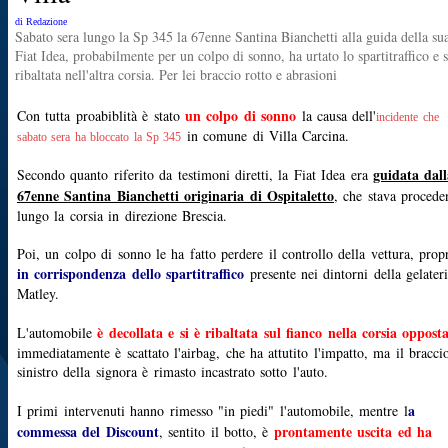
di Redazione
Sabato sera lungo la Sp 345 la 67enne Santina Bianchetti alla guida della su
Fiat Idea, probabilmente per un colpo di sonno, ha urtato lo spartitraffico e s
ribaltata nell'altra corsia. Per lei braccio rotto e abrasioni
un colpo di sonno
Con tutta proabiblità è stato
la causa dell'
incidente che
in comune di Villa Carcina.
sabato sera ha bloccato la Sp 345
guidata dal
Secondo quanto riferito da testimoni diretti, la Fiat Idea era
67enne Santina Bianchetti originaria di Ospitaletto
, che stava proced
lungo la corsia in direzione Brescia.
Poi, un colpo di sonno le ha fatto perdere il controllo della vettura, prop
in corrispondenza dello spartitraffico
presente nei dintorni della gelater
Matley.
è decollata e si è ribaltata sul fianco nella corsia oppost
L'automobile
immediatamente è scattato l'airbag, che ha attutito l'impatto, ma il bracci
sinistro della signora è rimasto incastrato sotto l'auto.
a
I primi intervenuti hanno rimesso "in piedi" l'automobile, mentre l
commessa del Discount
prontamente uscita ed ha
, sentito il botto, è