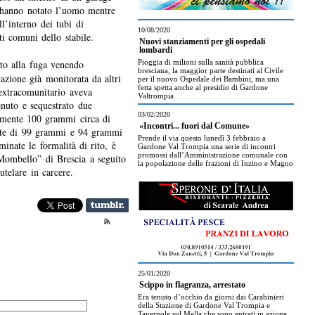
 hanno notato l’uomo mentre
ll’interno dei tubi di
10/08/2020
rti comuni dello stabile.
Nuovi stanziamenti per gli ospedali
lombardi
ato alla fuga venendo
Pioggia di milioni sulla sanità pubblica
bresciana, la maggior parte destinati al Civile
tazione già monitorata da altri
per il nuovo Ospedale dei Bambini, ma una
fetta spetta anche al presidio di Gardone
’extracomunitario aveva
Valtrompia
enuto e sequestrato due
03/02/2020
vamente 100 grammi circa di
«Incontri... fuori dal Comune»
ente di 99 grammi e 94 grammi
Prende il via questo lunedì 3 febbraio a
minate le formalità di rito, è
Gardone Val Trompia una serie di incontri
promossi dall’Amministrazione comunale con
 Mombello” di Brescia a seguito
la popolazione delle frazioni di Inzino e Magno
utelare in carcere.
25/01/2020
Scippo in flagranza, arrestato
Era tenuto d’occhio da giorni dai Carabinieri
della Stazione di Gardone Val Trompia e
Tavernole sul Mella che sono entrati in azione