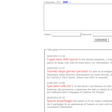
Commento: (*) (
)
Utente:
Password:
Vedi anche
24/03/2015 12:18
Coppie miste dello spaccio
In due distinte operazioni, a Conce
spacc
16/03/2015 11:57
Arrestati cinque giovani spacciatori
Un anno fa un’indagine
Valtrompia, anche attraverso intercettazioni sui social network, a
fra Concesio e Villa Carcina. Adesso sono finiti in comunità
15/06/2015 13:08
Spacciatori nella rete
E’ di due arresti e una denuncia in stato di li
finalizzato alla prevenzione e repressione dei reati in materia di stupefacenti realizzato, nel fine settimana,
dai Carabinieri della Compagnia di Gardone Val Trompia
28/09/2014 07:43
Spaccio al parcheggio
Due arresti in 24 ore, hanno confermato 
che il parcheggio di un supermercato di Sarezzo sia stato scelto p
consumatori valtrumplini