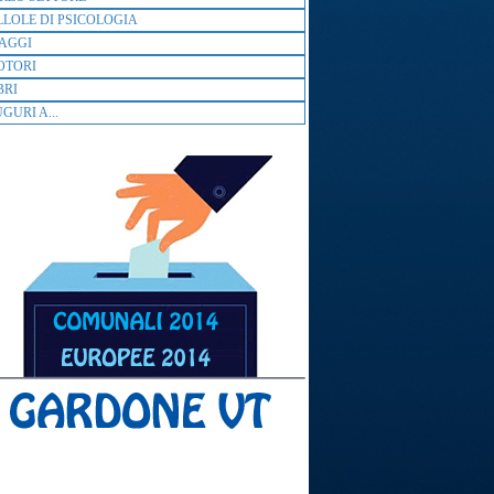
LLOLE DI PSICOLOGIA
AGGI
OTORI
BRI
GURI A...