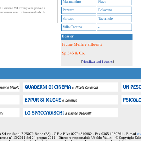
Marmentino
Nave
di Gardone Val Trompia ha portato a
Pezzaze
Polaveno
Lumezzane con il ritrovamento di 35
Sarezzo
Tavernole
Villa Carcina
-
Dossier
Fiume Mella e affluenti
Sp 345 & Co.
[
Visualizza tutti i dossier
]
ia Srl via Santi, 7 25070 Bione (BS) - C.F. e P.Iva 02794810982 - Fax 0365.1980261 - E-mail
inf
rescia n° 13/2011 del 24 giugno 2011 - Direttore responsabile Ubaldo Vallini - © Copyright Ediz