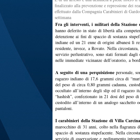
finalizzato alla prevenzione e repressione dei rea
effettuato dalla Compagnia Carabinieri di Gardo
settimana
Fra gli interventi, i militari della Stazio
hanno deferito in stato di libertà alla compete
detenzione ai fini di spaccio di sostanza stup
indiane ed un 21 enne di origini albanesi lì r
residente, invece, a Rovato. Nella circostanza
servizio perlustrativo, sono stati fermati dagli
nelle immediate vicinanze dell’oratorio, a bor
A seguito di una perquisizione
personale, son
ragazzo indiano di 17,6 grammi circa di “mari
del peso di circa 0,80 grammi cadauna, custodi
occultato all’interno degli slip ed il ragazzo 
“hashish”, confezionato in 21 dosi del peso d
custodito all’interno di un analogo sacchetto oc
pantaloni.
I carabinieri della Stazione di Villa Carcin
marocchino di 31 anni, colto nella flagranza de
spaccio di sostanza stupefacente. Nella circosta
servizio di osservazione e pedinamento intrapr