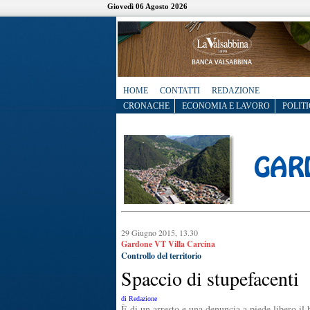
Giovedì 06 Agosto 2026
HOME
CONTATTI
REDAZIONE
CRONACHE
ECONOMIA E LAVORO
POLITI
29 Giugno 2015, 13.30
Gardone VT Villa Carcina
Controllo del territorio
Spaccio di stupefacenti
di Redazione
È di un arresto e una denuncia a piede libero il 