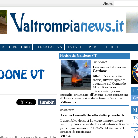
Utente:
CA E TERRITORIO
TERZA PAGINA
EVENTI
SPORT
LETTERE
Notizie da Gardone VT
30/05/2022
Fiamme in fabbrica a
Gardone
Alle 5:15 della notte
scorsa, diverse squadre
operative del Comando
VF di Brescia sono
L
intervenute per un
incendio divampato all'interno di un capannone
GA
di lavorazione materiale in ferro a Gardone
Valtrompia
M
01/06/2021
Franco Gussalli Beretta eletto presidente
T
L'assemblea dei soci ha eletto l'imprenditore
S
valtrumplino alla guida di Confindustria Brescia
per il quadriennio 2021-2025. Eletta anche la
R
squadra di presidenza
VIDEO
bilancio di uno specifico servizio
TE