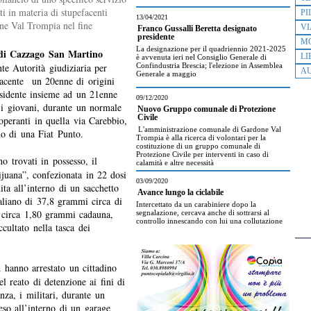
ti in materia di stupefacenti
PI
13/04/2021
ne Val Trompia nel fine
VI
Franco Gussalli Beretta designato
presidente
M
La designazione per il quadriennio 2021-2025
ne di Cazzago San Martino
LI
è avvenuta ieri nel Consiglio Generale di
nte Autorità giudiziaria per
Confindustria Brescia; l'elezione in Assemblea
AU
Generale a maggio
efacente un 20enne di origini
esidente insieme ad un 21enne
09/12/2020
, i giovani, durante un normale
Nuovo Gruppo comunale di Protezione
Civile
 operanti in quella via Carebbio,
L'amministrazione comunale di Gardone Val
do di una Fiat Punto.
Trompia è alla ricerca di volontari per la
costituzione di un gruppo comunale di
Protezione Civile per interventi in caso di
o trovati in possesso, il
calamità e altre necessità
juana”, confezionata in 22 dosi
03/09/2020
ta all’interno di un sacchetto
Avance lungo la ciclabile
italiano di 37,8 grammi circa di
Intercettato da un carabiniere dopo la
i circa 1,80 grammi cadauna,
segnalazione, cercava anche di sottrarsi al
controllo innescando con lui una collutazione
cultato nella tasca dei
a
hanno arrestato un cittadino
l reato di detenzione ai fini di
nza, i militari, durante un
eso all’interno di un garage