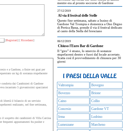
mentre era al pronto soccorso di Gardone
27/12/2019
Al via il festival delle Stelle
Questo fine settimana, sabato a Inzino di
Gardone Val Trompia e domenica a Ono Degno
di Pertica Bassa, prende il via il festival dedicato
al canto della Stella del bresciano
[
Registrati
] [
Ricordami
]
06/12/2019
Chiuso l'Euro Bar di Gardone
Il “giro” è strano, lo smercio di sostanze
stupefacenti dentro e fuori dal locale accertato.
Scatta così il provvedimento di chiusura per 30
giorni
sio e a Gardone, a finire nei guai per
io di droga, sono stati lui marocchino e lei valtrumplina. Sequestrato un kg di sostanza stupefacente
 condotta dai Carabinieri di Gardone
Valtrompia
Bovegno
veva incastrato 5 giovanissimi spacciatori
Bovezzo
Brione
Caino
Collio
bertà il bilancio di un servizio
Concesio
Gardone VT
Irma
Lodrino
il sospetto dei carabinieri di Villa Carcina
er frequenti appuntamenti fra pusher e
Lumezzane
Marcheno