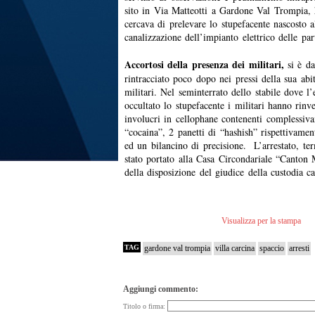
sito in Via Matteotti a Gardone Val Trompia,
cercava di prelevare lo stupefacente nascosto a
canalizzazione dell’impianto elettrico delle pa
Accortosi della presenza dei militari,
si è d
rintracciato poco dopo nei pressi della sua abi
militari. Nel seminterrato dello stabile dove l
occultato lo stupefacente i militari hanno rinv
involucri in cellophane contenenti complessi
“cocaina”, 2 panetti di “hashish” rispettivam
ed un bilancino di precisione. L’arrestato, ter
stato portato alla Casa Circondariale “Canton
della disposizione del giudice della custodia ca
Visualizza per la stampa
TAG
gardone val trompia
villa carcina
spaccio
arresti
Aggiungi commento:
Titolo o firma: