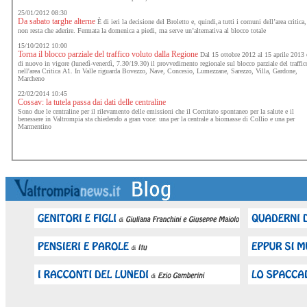
25/01/2012 08:30
Da sabato targhe alterne
È di ieri la decisione del Broletto e, quindi,a tutti i comuni dell’area critica,
non resta che aderire. Fermata la domenica a piedi, ma serve un’alternativa al blocco totale
15/10/2012 10:00
Torna il blocco parziale del traffico voluto dalla Regione
Dal 15 ottobre 2012 al 15 aprile 2013 
di nuovo in vigore (lunedì-venerdì, 7.30/19.30) il provvedimento regionale sul blocco parziale del traffic
nell'area Critica A1. In Valle riguarda Bovezzo, Nave, Concesio, Lumezzane, Sarezzo, Villa, Gardone,
Marcheno
22/02/2014 10:45
Cossav: la tutela passa dai dati delle centraline
Sono due le centraline per il rilevamento delle emissioni che il Comitato spontaneo per la salute e il
benessere in Valtrompia sta chiedendo a gran voce: una per la centrale a biomasse di Collio e una per
Marmentino