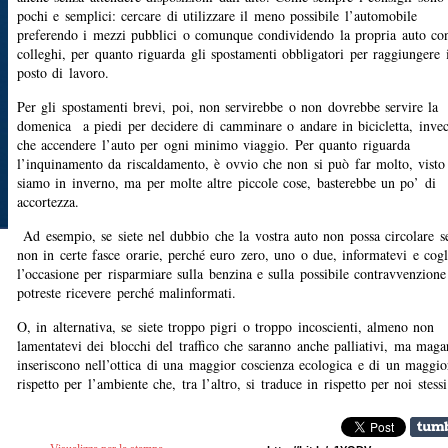
pochi e semplici: cercare di utilizzare il meno possibile l’automobile
preferendo i mezzi pubblici o comunque condividendo la propria auto co
colleghi, per quanto riguarda gli spostamenti obbligatori per raggiungere i
posto di lavoro.
Per gli spostamenti brevi, poi, non servirebbe o non dovrebbe servire la
domenica a piedi per decidere di camminare o andare in bicicletta, inve
che accendere l’auto per ogni minimo viaggio. Per quanto riguarda
l’inquinamento da riscaldamento, è ovvio che non si può far molto, visto
siamo in inverno, ma per molte altre piccole cose, basterebbe un po’ di
accortezza.
Ad esempio, se siete nel dubbio che la vostra auto non possa circolare s
non in certe fasce orarie, perché euro zero, uno o due, informatevi e cogl
l’occasione per risparmiare sulla benzina e sulla possibile contravvenzione
potreste ricevere perché malinformati.
O, in alternativa, se siete troppo pigri o troppo incoscienti, almeno non
lamentatevi dei blocchi del traffico che saranno anche palliativi, ma magar
inseriscono nell’ottica di una maggior coscienza ecologica e di un maggio
rispetto per l’ambiente che, tra l’altro, si traduce in rispetto per noi stessi