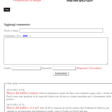
Visualizza per la stampa
TAG
Aggiungi commento:
Titolo o firma:
Commento: (*) (
)
Utente:
Password:
[
Registrati
] [
Ricordami
]
Vedi anche
25/11/2011 13:36
Blocco del traffico sospeso
Slitta la domenica a piedi che fino a ieri sembrava quasi certa: i livelli d
Pm10 sono stati giudicati al di sopra del limite solo da due su cinque centraline per il rilevamento delle
polveri
24/11/2011 15:51
Blocco del traffico, sì o no?
Alle 16.00 si riunisce un tavolo tecnico alla Prefettura di Brescia, per
valutare se sia necessaria una domenica a piedi, visto il livello di Pm10 nell’aria