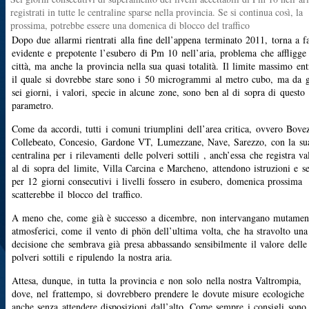
registrati in tutte le centraline sparse nella provincia. Se si continua così, la
prossima, potrebbe essere una domenica di blocco del traffico
Dopo due allarmi rientrati alla fine dell’appena terminato 2011, torna a fa
evidente e prepotente l’esubero di Pm 10 nell’aria, problema che affligge 
città, ma anche la provincia nella sua quasi totalità. Il limite massimo ent
il quale si dovrebbe stare sono i 50 microgrammi al metro cubo, ma da g
sei giorni, i valori, specie in alcune zone, sono ben al di sopra di questo
parametro.
Come da accordi, tutti i comuni triumplini dell’area critica, ovvero Bove
Collebeato, Concesio, Gardone VT, Lumezzane, Nave, Sarezzo, con la su
centralina per i rilevamenti delle polveri sottili , anch’essa che registra va
al di sopra del limite, Villa Carcina e Marcheno, attendono istruzioni e s
per 12 giorni consecutivi i livelli fossero in esubero, domenica prossima
scatterebbe il blocco del traffico.
A meno che, come già è successo a dicembre, non intervangano mutamen
atmosferici, come il vento di phön dell’ultima volta, che ha stravolto una
decisione che sembrava già presa abbassando sensibilmente il valore delle
polveri sottili e ripulendo la nostra aria.
Attesa, dunque, in tutta la provincia e non solo nella nostra Valtrompia,
dove, nel frattempo, si dovrebbero prendere le dovute misure ecologiche
anche senza attendere disposizioni dall’alto. Come sempre i consigli sono