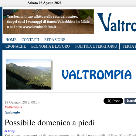
Sabato 08 Agosto 2026
HOME
CONTATTI
REDAZIONE
CRONACHE
ECONOMIA E LAVORO
POLITICA E TERRITORIO
TERZA 
18 Gennaio 2012, 08.30
Valtrompia
Ambiente
Possibile domenica a piedi
di Erregi
Sei giorni consecutivi di superamento dei livelli accettabili di Pm 10 nell’ari