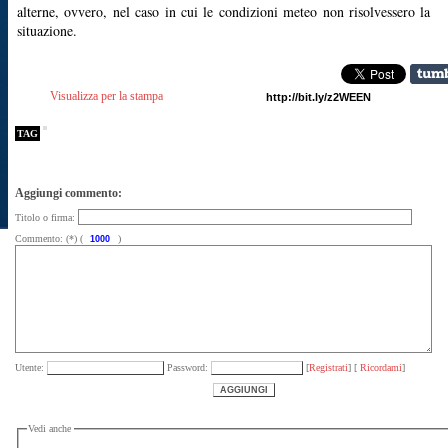
alterne, ovvero, nel caso in cui le condizioni meteo non risolvessero la
situazione.
Visualizza per la stampa
TAG
Aggiungi commento:
Titolo o firma:
Commento: (*) (
)
Utente:
Password:
[
Registrati
] [
Ricordami
]
Vedi anche