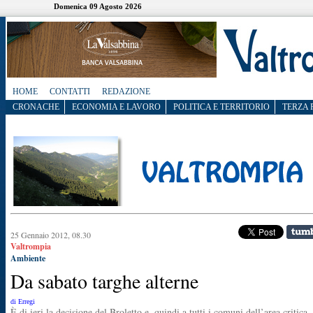
Domenica 09 Agosto 2026
HOME
CONTATTI
REDAZIONE
CRONACHE
ECONOMIA E LAVORO
POLITICA E TERRITORIO
TERZA 
25 Gennaio 2012, 08.30
Valtrompia
Ambiente
Da sabato targhe alterne
di Erregi
È di ieri la decisione del Broletto e, quindi,a tutti i comuni dell’area critica,