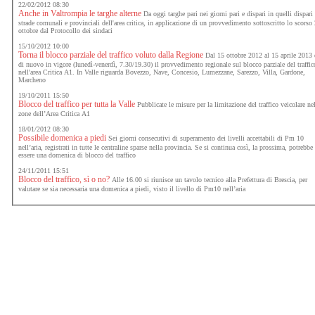
22/02/2012 08:30
Anche in Valtrompia le targhe alterne
Da oggi targhe pari nei giorni pari e dispari in quelli dispari
strade comunali e provinciali dell'area critica, in applicazione di un provvedimento sottoscritto lo scorso
ottobre dal Protocollo dei sindaci
15/10/2012 10:00
Torna il blocco parziale del traffico voluto dalla Regione
Dal 15 ottobre 2012 al 15 aprile 2013 
di nuovo in vigore (lunedì-venerdì, 7.30/19.30) il provvedimento regionale sul blocco parziale del traffic
nell'area Critica A1. In Valle riguarda Bovezzo, Nave, Concesio, Lumezzane, Sarezzo, Villa, Gardone,
Marcheno
19/10/2011 15:50
Blocco del traffico per tutta la Valle
Pubblicate le misure per la limitazione del traffico veicolare ne
zone dell’Area Critica A1
18/01/2012 08:30
Possibile domenica a piedi
Sei giorni consecutivi di superamento dei livelli accettabili di Pm 10
nell’aria, registrati in tutte le centraline sparse nella provincia. Se si continua così, la prossima, potrebbe
essere una domenica di blocco del traffico
24/11/2011 15:51
Blocco del traffico, sì o no?
Alle 16.00 si riunisce un tavolo tecnico alla Prefettura di Brescia, per
valutare se sia necessaria una domenica a piedi, visto il livello di Pm10 nell’aria