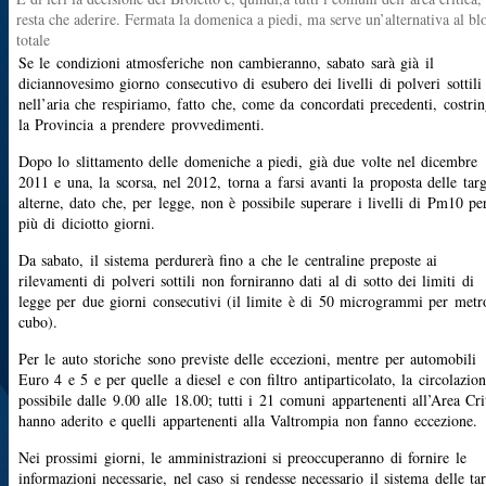
resta che aderire. Fermata la domenica a piedi, ma serve un’alternativa al bl
totale
Se le condizioni atmosferiche non cambieranno, sabato sarà già il
diciannovesimo giorno consecutivo di esubero dei livelli di polveri sottili
nell’aria che respiriamo, fatto che, come da concordati precedenti, costri
la Provincia a prendere provvedimenti.
Dopo lo slittamento delle domeniche a piedi, già due volte nel dicembre
2011 e una, la scorsa, nel 2012, torna a farsi avanti la proposta delle tar
alterne, dato che, per legge, non è possibile superare i livelli di Pm10 pe
più di diciotto giorni.
Da sabato, il sistema perdurerà fino a che le centraline preposte ai
rilevamenti di polveri sottili non forniranno dati al di sotto dei limiti di
legge per due giorni consecutivi (il limite è di 50 microgrammi per metr
cubo).
Per le auto storiche sono previste delle eccezioni, mentre per automobili
Euro 4 e 5 e per quelle a diesel e con filtro antiparticolato, la circolazio
possibile dalle 9.00 alle 18.00; tutti i 21 comuni appartenenti all’Area Cri
hanno aderito e quelli appartenenti alla Valtrompia non fanno eccezione.
Nei prossimi giorni, le amministrazioni si preoccuperanno di fornire le
informazioni necessarie, nel caso si rendesse necessario il sistema delle ta