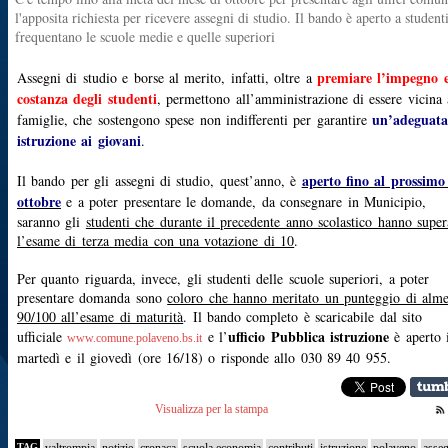
l'apposita richiesta per ricevere assegni di studio. Il bando è aperto a student
frequentano le scuole medie e quelle superiori
premiare l’impegno e
Assegni di studio e borse al merito, infatti, oltre a
costanza degli studenti
, permettono all’amministrazione di essere vicina 
un’adeguat
famiglie, che sostengono spese non indifferenti per garantire
istruzione ai giovani
.
aperto fino al prossimo
Il bando per gli assegni di studio, quest’anno, è
ottobre
e a poter presentare le domande, da consegnare in Municipio,
saranno gli
studenti che durante il precedente anno scolastico hanno super
l’esame di terza media con una votazione di 10
.
Per quanto riguarda, invece, gli studenti delle scuole superiori, a poter
presentare domanda sono
coloro che hanno meritato un punteggio di alm
90/100 all’esame di maturità
. Il bando completo è scaricabile dal sito
ufficio Pubblica istruzione
ufficiale
e l’
è aperto 
www.comune.polaveno.bs.it
martedì e il giovedì (ore 16/18) o risponde allo
030 89 40 955.
Visualizza per la stampa
TAG