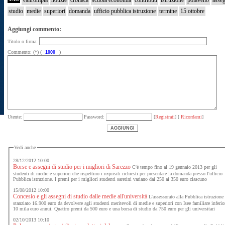
valtrompia
notizie
cronaca
scuola economia
contributi
istruzione
polaveno
asseg
studio
medie
superiori
domanda
ufficio pubblica istruzione
termine
15 ottobre
Aggiungi commento:
Titolo o firma:
Commento: (*) (
)
Utente:
Password:
[
Registrati
] [
Ricordami
]
Vedi anche
28/12/2012 10:00
Borse e assegni di studio per i migliori di Sarezzo
C'è tempo fino al 19 gennaio 2013 per gli
studenti di medie e superiori che rispettino i requisiti richiesti per presentare la domanda presso l'ufficio
Pubblica istruzione. I premi per i migliori studenti saretini variano dai 250 ai 350 euro ciascuno
15/08/2012 10:00
Concesio e gli assegni di studio dalle medie all'università
L'assessorato alla Pubblica istruzione
stanziato 16.900 euro da devolvere agli studenti meritevoli di medie e superiori con Isee familiare inferio
10 mila euro annui. Quattro premi da 500 euro e una borsa di studio da 750 euro per gli universitari
02/10/2013 10:10