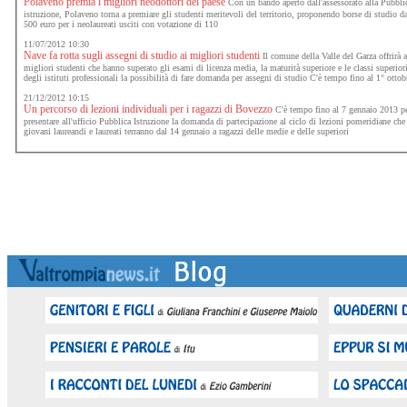
Polaveno premia i migliori neodottori del paese
Con un bando aperto dall'assessorato alla Pubbli
istruzione, Polaveno torna a premiare gli studenti meritevoli del territorio, proponendo borse di studio d
500 euro per i neolaureati usciti con votazione di 110
11/07/2012 10:30
Nave fa rotta sugli assegni di studio ai migliori studenti
Il comune della Valle del Garza offrirà a
migliori studenti che hanno superato gli esami di licenza media, la maturità superiore e le classi superior
degli istituti professionali la possibilità di fare domanda per assegni di studio C'è tempo fino al 1° ottob
21/12/2012 10:15
Un percorso di lezioni individuali per i ragazzi di Bovezzo
C'è tempo fino al 7 gennaio 2013 p
presentare all'ufficio Pubblica Istruzione la domanda di partecipazione al ciclo di lezioni pomeridiane che
giovani laureandi e laureati terranno dal 14 gennaio a ragazzi delle medie e delle superiori