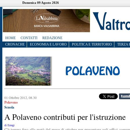
Domenica 09 Agosto 2026
HOME
CONTATTI
REDAZIONE
CRONACHE
ECONOMIA E LAVORO
POLITICA E TERRITORIO
TERZA 
01 Ottobre 2012, 08.30
Polaveno
Scuola
A Polaveno contributi per l'istruzione
di Erregi
C'è tempo fino alla metà del mese di ottobre per presentare agli uffici comun