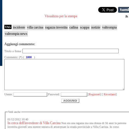
Visualizza per la stampa
TAG
incidente
villa carcina
ragazza investita
cailina
scappa
notizie
valtrompia
valtrompia news
Aggiungi commento:
Titolo o firma:
Commento: (*) (
)
Utente:
Password:
[
Registrati
] [
Ricordami
]
Vedi anche
01/12/2012 10:40
In cerca dell'investitore di Villa Carcina
Non era una ragazza ma una donna di 56 anni la persona
investita giovedì sera mentre tentava di attraversare la strada provinciale a Villa Carcina. In corso