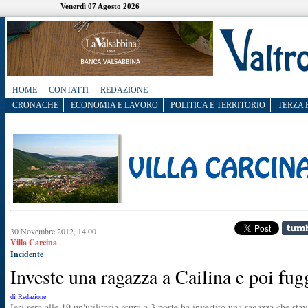
Venerdì 07 Agosto 2026
HOME
CONTATTI
REDAZIONE
CRONACHE
ECONOMIA E LAVORO
POLITICA E TERRITORIO
TERZA 
30 Novembre 2012, 14.00
Villa Carcina
Incidente
Investe una ragazza a Cailina e poi fug
di Redazione
Ieri sera alle 19 un'utilitaria scura a 3 porte ha investito una ragazza che stav