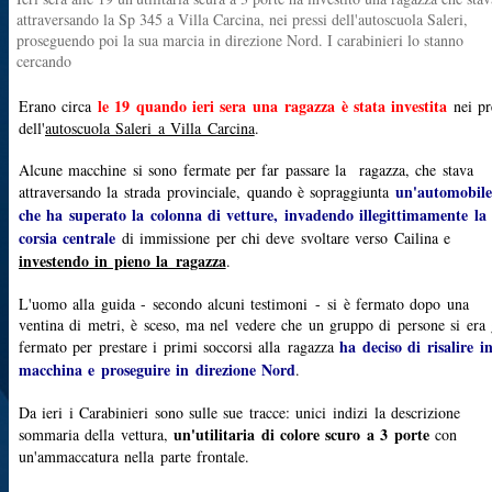
attraversando la Sp 345 a Villa Carcina, nei pressi dell'autoscuola Saleri,
proseguendo poi la sua marcia in direzione Nord. I carabinieri lo stanno
cercando
le 19 quando ieri sera una ragazza è stata investita
Erano circa
nei pr
dell'
autoscuola Saleri a Villa Carcina
.
Alcune macchine si sono fermate per far passare la ragazza, che stava
un'automobile
attraversando la strada provinciale, quando è sopraggiunta
che ha superato la colonna di vetture, invadendo illegittimamente la
corsia centrale
di immissione per chi deve svoltare verso Cailina e
investendo in pieno la ragazza
.
L'uomo alla guida - secondo alcuni testimoni - si è fermato dopo una
ventina di metri, è sceso, ma nel vedere che un gruppo di persone si era 
ha deciso di risalire i
fermato per prestare i primi soccorsi alla ragazza
macchina e proseguire in direzione Nord
.
Da ieri i Carabinieri sono sulle sue tracce: unici indizi la descrizione
un'utilitaria di colore scuro a 3 porte
sommaria della vettura,
con
un'ammaccatura nella parte frontale.