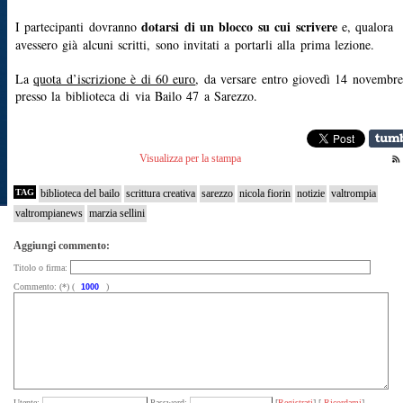
dotarsi di un blocco su cui scrivere
I partecipanti dovranno
e, qualora
avessero già alcuni scritti, sono invitati a portarli alla prima lezione.
La
quota d’iscrizione è di 60 euro
, da versare entro giovedì 14 novembre
presso la biblioteca di via Bailo 47 a Sarezzo.
Visualizza per la stampa
TAG
biblioteca del bailo
scrittura creativa
sarezzo
nicola fiorin
notizie
valtrompia
valtrompianews
marzia sellini
Aggiungi commento:
Titolo o firma:
Commento: (*) (
)
Utente:
Password:
[
Registrati
] [
Ricordami
]