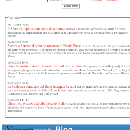
Vedi anche
26/10/2013 09:30
Il Sibca triumplino e un corso di scrittura creativa
I documenti raccontano tra Mella e Sebino.
propongono in collaborazione con la Biblioteca di Lumezzane un corso di scrittura creativa per autunno-
inverno
04/04/2013 08:30
Stasera a Sarezzo il secondo romanzo di Nicola Fiorin
Alle 20.30 presso la biblioteca comunal
del Bailo viene presentato "Il migliore dei mondi possibili", legal thriller ambientato a Brescia e second
capitolo della trilogia cominciata con "Lentamente muore" e che ha per protagonista l'avvocato Angelo D
Morte
19/02/2013 10:00
Dopo le giostre Sarezzo va avanti con «Il resto è fiera»
Con giostre e bancarelle (quasi) alle spa
proseguono gli appuntamenti culturali saretini: mercoledì in Irle nell'incontro di "Natura Life" col fotgra
Marco Colombo, giovedì in biblioteca con la presentazione del legal thriller scritto dall'avvocato Nicola
Fiorin
01/04/2012 08:30
La biblioteca comunale del Bailo festeggia 12 anni
Dal 26 marzo 2000 la biblioteca di Sarezzo s
trova nella nuova sede di via Bailo 47, ma la sua storia comincia ancora nel lontano 1961. Oggi apertura
straordinaria con laboratori per i più piccoli
07/04/2014 11:45
Dieta mediterranea alla biblioteca del Bailo
Giovedì 10 aprile alle 20.30 si tiene nell'auditorium d
biblioteca di Sarezzo (via Bailo 47) un incontro sullo stile di vita improntato secondo cultura e tradizion
mediterranee