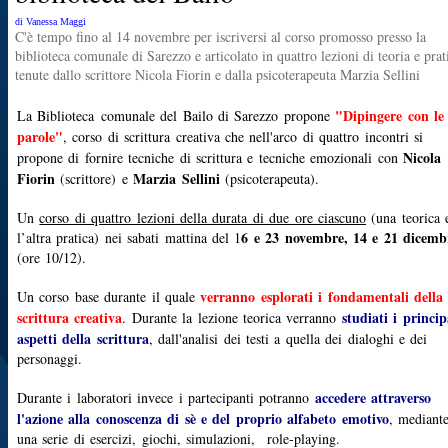
di Vanessa Maggi
C'è tempo fino al 14 novembre per iscriversi al corso promosso presso la
biblioteca comunale di Sarezzo e articolato in quattro lezioni di teoria e prat
tenute dallo scrittore Nicola Fiorin e dalla psicoterapeuta Marzia Sellini
"Dipingere con le
La Biblioteca
comunale del Bailo di Sarezzo propone
parole"
, corso di scrittura creativa che nell'arco di quattro incontri si
Nicola
propone di fornire tecniche di scrittura e tecniche emozionali con
Fiorin
Marzia Sellini
(scrittore) e
(psicoterapeuta).
Un
corso di quattro lezioni della durata di due ore ciascuno
(una teorica 
6 e 23 novembre, 14 e 21 dicemb
l’altra pratica) nei sabati mattina del 1
(ore 10/12).
verranno esplorati i fondamentali della
Un corso base durante il quale
scrittura creativa
studiati i princip
. Durante la lezione teorica verranno
aspetti della scrittura
, dall'analisi dei testi a quella dei dialoghi e dei
personaggi.
accedere attraverso
Durante i laboratori invece i partecipanti potranno
l'azione alla conoscenza di sè e del proprio alfabeto emotivo
, mediant
una serie di esercizi, giochi, simulazioni, role-playing.