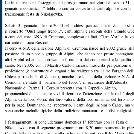
Le iniziative per i festeggiamenti proseguiranno nei giorni di sabato 31
gennaio e domenica 1° febbraio con un concerto di canti alpini e con la
tradizionale festa di Nikolajewka.
Sabato 31 gennaio alle ore 20,30 nella chiesa parrocchiale di Zanano si t
il concerto "Quel lungo treno...", canti alpini e racconti della Grande Gu
a cura del coro ANA di Cremona, complesso di fiati "Clara Vox" e la vo
narrante di Luca Rossoni.
Il coro A.N.A della sezione Alpini di Cremona nasce nel 2002 grazie all
passione di un piccolo gruppo di Alpini, che hanno ben presto contagiato
altri Alpini ed amici, accrescendo il numero dei componenti e la qualità 
canto. Nel 2005, con il Maestro Carlo Fracassi, musicista per passione e
professione (è costruttore di organi e ha realizzato tra l'altro l'organo dell
Chiesa parrocchiale di Zanano), nonché presidente della sezione A.N.A. d
Cremona, c'è stato il "battesimo del fuoco", in occasione dell'Adunata
Nazionale di Parma. Il Coro si presenta con il Cappello Alpino,
proponendosi di mantenere vivi il ricordo e l'attenzione per la realtà degl
Alpini, della loro storia, dei loro valori, della loro umanità, del loro amo
per la pace. Dominano, nel repertorio, i canti degli Alpini o Cante, ma v
sono anche melodie tipiche della tradizione montanara e motivi religiosi.
I festeggiamenti si concluderanno domenica 1° febbraio con la festa di
Nikolajewka, con il seguente programma: ore 8,30 ammassamento in piaz
Caduti della Libertà di fronte alla sede degli Alpini; ore 9,40 Alzabandie