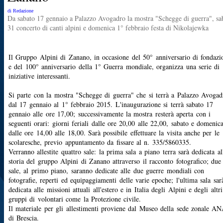
di Redazione
Da sabato 17 gennaio a Palazzo Avogadro la mostra "Schegge di guerra", sa
31 concerto di canti alpini e domenica 1° febbraio festa di Nikolajewka
Il Gruppo Alpini di Zanano, in occasione del 50° anniversario di fondazi
e del 100° anniversario della 1° Guerra mondiale, organizza una serie di
iniziative interessanti.
Si parte con la mostra "Schegge di guerra" che si terrà a Palazzo Avogad
dal 17 gennaio al 1° febbraio 2015. L'inaugurazione si terrà sabato 17
gennaio alle ore 17,00; successivamente la mostra resterà aperta con i
seguenti orari: giorni feriali dalle ore 20,00 alle 22,00, sabato e domenic
dalle ore 14,00 alle 18,00. Sarà possibile effettuare la visita anche per le
scolaresche, previo appuntamento da fissare al n. 335/5860335.
Verranno allestite quattro sale: la prima sala a piano terra sarà dedicata al
storia del gruppo Alpini di Zanano attraverso il racconto fotografico; due
sale, al primo piano, saranno dedicate alle due guerre mondiali con
fotografie, reperti ed equipaggiamenti delle varie epoche; l'ultima sala sar
dedicata alle missioni attuali all'estero e in Italia degli Alpini e degli altri
gruppi di volontari come la Protezione civile.
Il materiale per gli allestimenti proviene dal Museo della sede zonale A
di Brescia.