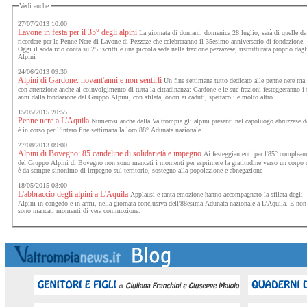
Vedi anche
27/07/2013 10:00
Lavone in festa per il 35° degli alpini
La giornata di domani, domenica 28 luglio, sarà di quelle da
ricordare per le Penne Nere di Lavone di Pezzaze che celebreranno il 35esimo anniversario di fondazione.
Oggi il sodalizio conta su 25 iscritti e una piccola sede nella frazione pezzazese, ristrutturata proprio dagl
Alpini
24/06/2013 09:30
Alpini di Gardone: novant'anni e non sentirli
Un fine settimana tutto dedicato alle penne nere ma
con attenzione anche al coinvolgimento di tutta la cittadinanza: Gardone e le sue frazioni festeggeranno i
anni dalla fondazione del Gruppo Alpini, con sfilata, onori ai caduti, spettacoli e molto altro
15/05/2015 20:55
Penne nere a L'Aquila
Numerosi anche dalla Valtrompia gli alpini presenti nel capoluogo abruzzese 
è in corso per l’intero fine settimana la loro 88° Adunata nazionale
27/08/2013 09:00
Alpini di Bovegno: 85 candeline di solidarietà e impegno
Ai festeggiamenti per l'85° complean
del Gruppo Alpini di Bovegno non sono mancati i momenti per esprimere la gratitudine verso un corpo 
è da sempre sinonimo di impegno sul territorio, sostegno alla popolazione e abnegazione
18/05/2015 08:00
L'abbraccio degli alpini a L'Aquila
Applausi e tanta emozione hanno accompagnato la sfilata degli
Alpini in congedo e in armi, nella giornata conclusiva dell'88esima Adunata nazionale a L’Aquila. E non
sono mancati momenti di vera commozione.