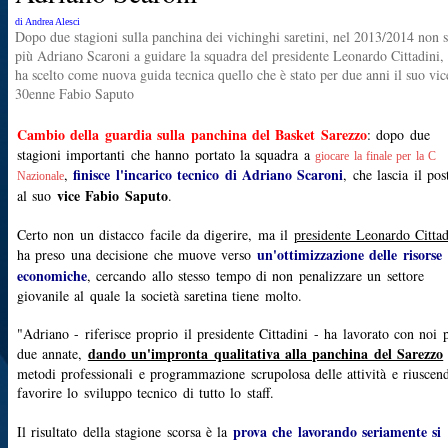
di Andrea Alesci
Dopo due stagioni sulla panchina dei vichinghi saretini, nel 2013/2014 non s
più Adriano Scaroni a guidare la squadra del presidente Leonardo Cittadini,
ha scelto come nuova guida tecnica quello che è stato per due anni il suo vice
30enne Fabio Saputo
Cambio della guardia sulla panchina del Basket Sarezzo
: dopo due
stagioni importanti che hanno portato la squadra a
giocare la finale per la C
finisce l'incarico tecnico di Adriano Scaroni
,
, che lascia il pos
Nazionale
vice Fabio Saputo
al suo
.
Certo non un distacco facile da digerire, ma il
presidente Leonardo Cittad
un'ottimizzazione delle risorse
ha preso una decisione che muove verso
economiche
, cercando allo stesso tempo di non penalizzare un settore
giovanile al quale la società saretina tiene molto.
"Adriano - riferisce proprio il presidente Cittadini - ha lavorato con noi 
dando un'impronta qualitativa alla panchina del Sarezzo
due annate,
metodi professionali e programmazione scrupolosa delle attività e riuscen
favorire lo sviluppo tecnico di tutto lo staff.
prova che lavorando seriamente si
Il risultato della stagione scorsa è la