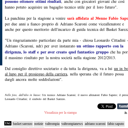
possono ottenere ottimi risultati
, anche con giocatori giovani che così
hanno potuto acquisire un bagaglio tecnico utile per il loro futuro".
sarà affidata al 30enne Fabio Sap
La panchina per la stagione a venire
per due anni a fianco proprio di Adriano Scaroni come viceallenatore e
anche per questo meritorio dell'incarico di guida tecnica del Basket Sarez
"Un ringraziamento particolare da parte mia - chiosa Leonardo Cittadini 
un ottimo rapporto con la
Adriano (Scaroni, ndr) per aver instaurato
dirigenza, lo staff e per aver creato quel fantastico gruppo
che ha por
il massimo risultato per la nostra società nella stagione 2012/2013.
Dal consiglio direttivo societario e da tutta la dirigenza, va a lui
un in b
al lupo per il prosieguo della carriera
, nella sperana che il futuro possa
dargli ancora molte soddisfazioni".
Nelle foto, dall'alto in basso:
l'ex tecnico Adriano Scaroni; il nuovo allenatore Fabio Saputo; il presi
Leonardo Cittadini; il simbolo del Basket Sarezzo.
Visualizza per la stampa
TAG
basket sarezzo
notizie
valtrompia
valtrompianews
adriano scaroni
fabio saputo