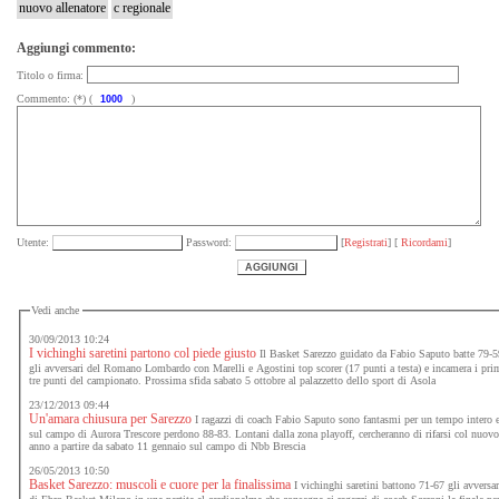
nuovo allenatore
c regionale
Aggiungi commento:
Titolo o firma:
Commento: (*) (
)
Utente:
Password:
[
Registrati
] [
Ricordami
]
Vedi anche
30/09/2013 10:24
I vichinghi saretini partono col piede giusto
Il Basket Sarezzo guidato da Fabio Saputo batte 79-
gli avversari del Romano Lombardo con Marelli e Agostini top scorer (17 punti a testa) e incamera i pri
tre punti del campionato. Prossima sfida sabato 5 ottobre al palazzetto dello sport di Asola
23/12/2013 09:44
Un'amara chiusura per Sarezzo
I ragazzi di coach Fabio Saputo sono fantasmi per un tempo intero 
sul campo di Aurora Trescore perdono 88-83. Lontani dalla zona playoff, cercheranno di rifarsi col nuov
anno a partire da sabato 11 gennaio sul campo di Nbb Brescia
26/05/2013 10:50
Basket Sarezzo: muscoli e cuore per la finalissima
I vichinghi saretini battono 71-67 gli avversar