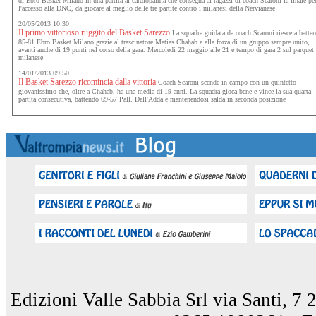
di Ebro Basket Milano in una partita al cardiopalma che consegna ai ragazzi di coach Scaroni la finale pe
l'accesso alla DNC, da giocare al meglio delle tre partite contro i milanesi della Nervianese
20/05/2013 10:30
Il primo vittorioso ruggito del Basket Sarezzo
La squadra guidata da coach Scaroni riesce a batter
85-81 Ebro Basket Milano grazie al trascinatore Matias Chahab e alla forza di un gruppo sempre unito,
avanti anche di 19 punti nel corso della gara. Mercoledì 22 maggio alle 21 è tempo di gara 2 sul parquet
milanese
14/01/2013 09:50
Il Basket Sarezzo ricomincia dalla vittoria
Coach Scaroni scende in campo con un quintetto
giovanissimo che, oltre a Chahab, ha una media di 19 anni. La squadra gioca bene e vince la sua quarta
partita consecutiva, battendo 69-57 Pall. Dell'Adda e mantenendosi salda in seconda posizione
Edizioni Valle Sabbia Srl via Santi, 7