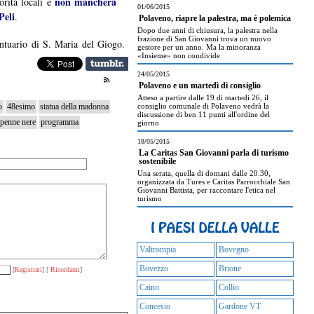
non mancherà
orità locali e
01/06/2015
Peli
.
Polaveno, riapre la palestra, ma è polemica
Dopo due anni di chiusura, la palestra nella
frazione di San Giovanni trova un nuovo
antuario di S. Maria del Giogo.
gestore per un anno. Ma la minoranza
«Insieme» non condivide
24/05/2015
Polaveno e un martedì di consiglio
Atteso a partire dalle 19 di martedì 26, il
o
48esimo
statua della madonna
consiglio comunale di Polaveno vedrà la
discussione di ben 11 punti all'ordine del
penne nere
programma
giorno
18/05/2015
La Caritas San Giovanni parla di turismo
sostenibile
Una serata, quella di domani dalle 20.30,
organizzata da Tures e Caritas Parrocchiale San
Giovanni Battista, per raccontare l'etica nel
turismo
Valtrompia
Bovegno
Bovezzo
Brione
[
Registrati
] [
Ricordami
]
Caino
Collio
Concesio
Gardone VT