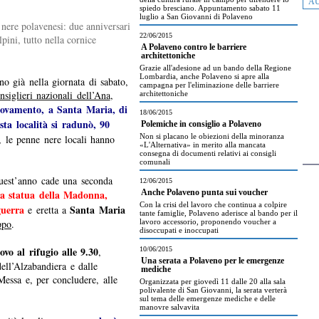
AU
spiedo bresciano. Appuntamento sabato 11
luglio a San Giovanni di Polaveno
 nere polavenesi: due anniversari
22/06/2015
pini, tutto nella cornice
A Polaveno contro le barriere
architettoniche
Grazie all'adesione ad un bando della Regione
Lombardia, anche Polaveno si apre alla
no già nella giornata di sabato,
campagna per l'eliminazione delle barriere
nsiglieri nazionali dell’Ana
,
architettoniche
rovamento, a Santa Maria, di
18/06/2015
ta località si radunò, 90
Polemiche in consiglio a Polaveno
Non si placano le obiezioni della minoranza
, le penne nere locali hanno
«L'Alternativa» in merito alla mancata
consegna di documenti relativi ai consigli
comunali
quest’anno cade una seconda
12/06/2015
lla statua della Madonna,
Anche Polaveno punta sui voucher
Con la crisi del lavoro che continua a colpire
guerra
Santa Maria
e eretta a
tante famiglie, Polaveno aderisce al bando per il
ppo
.
lavoro accessorio, proponendo voucher a
disoccupati e inoccupati
rovo al rifugio alle 9.30
,
10/06/2015
Una serata a Polaveno per le emergenze
dell’Alzabandiera e dalle
mediche
 Messa e, per concludere, alle
Organizzata per giovedì 11 dalle 20 alla sala
polivalente di San Giovanni, la serata verterà
sul tema delle emergenze mediche e delle
manovre salvavita