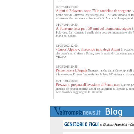
06/07/2013 09:00
Alpini di Polaveno: sono 75 le candeline da spegnere
Sa
penne nere di Polaveno, che festeggiano il 75° anniversario di fo
riflessione che domenica si trasferirà a S. Maria del Giogo per il
04/07/2014 09:30
A Polaveno festa per i 50 anni del monumento alpino
Sa
Polaveno. La ricorrenza è quella della posa del monumento alla 
Maria del Giogo
12/05/2023 12:00
«Cuore Alpino», il secondo inno degli Alpini
In occasion
che quest'anno si tiene e Udine, ecco la storia di com'è nata una 
VIDEO
15/05/2015 20:55
Penne nere a L'Aquila
Numerosi anche dalla Valtrompia gli al
è in corso per l’intero fine settimana la loro 88° Adunata naziona
16/11/2013 08:00
Pezzaze si prepara all'invasione di Penne nere
È attesa per
annuale dei gruppi sportivi alpini della sezione di Brescia e, sec
nere dovrebbe raggiungere le 300 unità