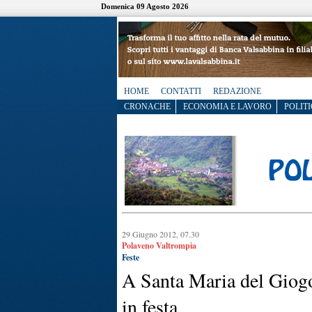
Domenica 09 Agosto 2026
HOME
CONTATTI
REDAZIONE
CRONACHE
ECONOMIA E LAVORO
POLITI
29 Giugno 2012, 07.30
Polaveno Valtrompia
Feste
A Santa Maria del Giogo
in festa