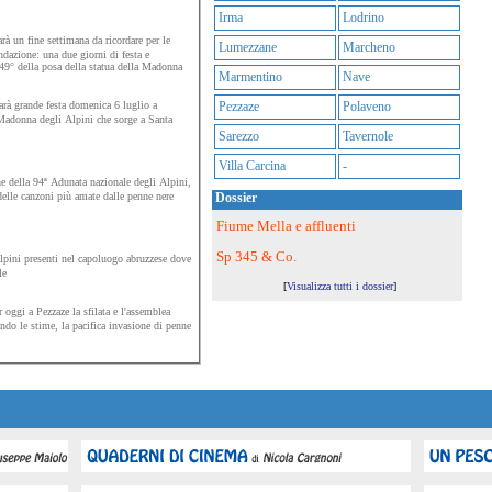
Irma
Lodrino
rà un fine settimana da ricordare per le
Lumezzane
Marcheno
ndazione: una due giorni di festa e
 49° della posa della statua della Madonna
Marmentino
Nave
rà grande festa domenica 6 luglio a
Pezzaze
Polaveno
Madonna degli Alpini che sorge a Santa
Sarezzo
Tavernole
Villa Carcina
-
e della 94ª Adunata nazionale degli Alpini,
delle canzoni più amate dalle penne nere
Dossier
Fiume Mella e affluenti
Sp 345 & Co.
pini presenti nel capoluogo abruzzese dove
le
[
Visualizza tutti i dossier
]
 oggi a Pezzaze la sfilata e l'assemblea
ondo le stime, la pacifica invasione di penne