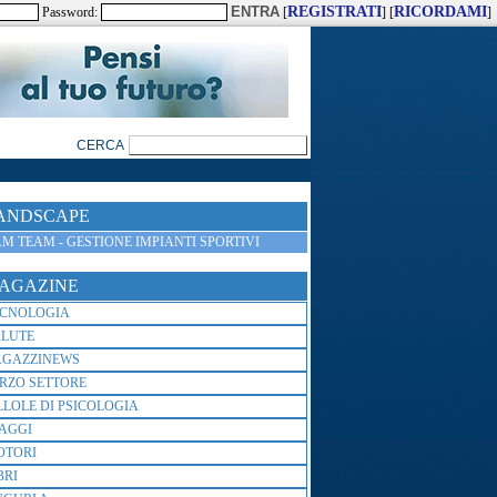
REGISTRATI
RICORDAMI
Password:
[
] [
]
ANDSCAPE
M TEAM - GESTIONE IMPIANTI SPORTIVI
AGAZINE
ECNOLOGIA
ALUTE
AGAZZINEWS
RZO SETTORE
LLOLE DI PSICOLOGIA
AGGI
OTORI
BRI