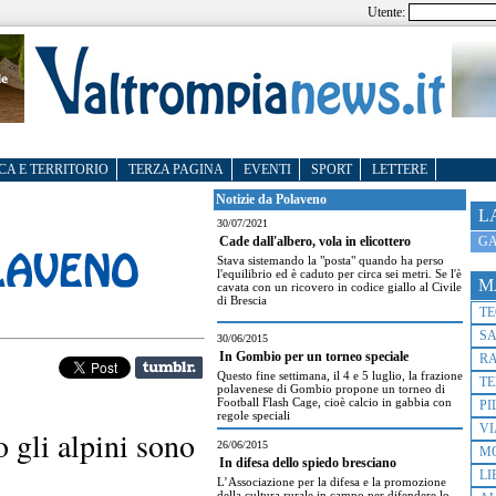
Utente:
CA E TERRITORIO
TERZA PAGINA
EVENTI
SPORT
LETTERE
Notizie da Polaveno
L
30/07/2021
GA
Cade dall'albero, vola in elicottero
Stava sistemando la "posta" quando ha perso
l'equilibrio ed è caduto per circa sei metri. Se l'è
M
cavata con un ricovero in codice giallo al Civile
di Brescia
T
S
30/06/2015
In Gombio per un torneo speciale
R
Questo fine settimana, il 4 e 5 luglio, la frazione
TE
polavenese di Gombio propone un torneo di
Football Flash Cage, cioè calcio in gabbia con
PI
regole speciali
VI
 gli alpini sono
26/06/2015
M
In difesa dello spiedo bresciano
LI
L’Associazione per la difesa e la promozione
della cultura rurale in campo per difendere lo