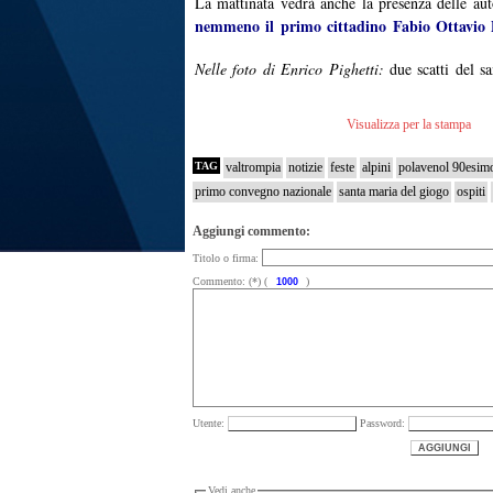
La mattinata vedrà anche la presenza delle aut
nemmeno il primo cittadino Fabio Ottavio 
Nelle foto di Enrico Pighetti:
due scatti del s
Visualizza per la stampa
TAG
valtrompia
notizie
feste
alpini
polavenol 90esim
primo convegno nazionale
santa maria del giogo
ospiti
Aggiungi commento:
Titolo o firma:
Commento: (*) (
)
Utente:
Password:
Vedi anche