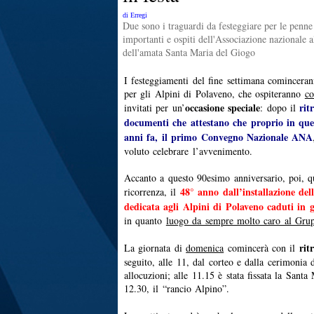
di Erregi
Due sono i traguardi da festeggiare per le penne
importanti e ospiti dell'Associazione nazionale al
dell'amata Santa Maria del Giogo
I festeggiamenti del fine settimana cominceran
per gli Alpini di Polaveno, che ospiteranno
co
occasione speciale
rit
invitati per un’
: dopo il
documenti che attestano che proprio in ques
anni fa, il primo Convegno Nazionale ANA
voluto celebrare l’avvenimento.
Accanto a questo 90esimo anniversario, poi, 
48° anno dall’installazione de
ricorrenza, il
dedicata agli Alpini di Polaveno caduti in 
in quanto
luogo da sempre molto caro al Gru
rit
La giornata di
domenica
comincerà con il
seguito, alle 11, dal corteo e dalla cerimonia 
allocuzioni; alle 11.15 è stata fissata la Santa
12.30, il “rancio Alpino”.