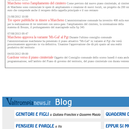
Marcheno verso l'ampliamento del cimitero
Come previsto dal nuovo piano cimiteriale, al cimite
di Marcheno sono cominciate le opere di ampliamento e creazione di nuovi loculi, un progetto da 200 m
euro che comprende anche il recupero della cappella principale e il suo restauro
21/08/2012 10:00
Tre opere pubbliche in itinere a Marcheno
L'amministrazione comunale ha investito 408 mila eur
per la realizzazione di tre interventi con unica gara: l'ampliamento del cimitero, la sistemazione della
materna di Brozzo, il prolungamento del marciapiede sulla Sp 345
07/08/2013 09:47
Marcheno approva la variante 'Mi-Gal' al Pgt
Durante l'ultimo consiglio comunale
l'amministrazione marchenese ha presentato il piano attuativo "Mi-Gal" in variante al Pgt che verrà
prossimamente approvato in via definitiva. Unanime l'approvazione che dà più spazio ad una realtà
produttiva del territorio
04/03/2012 09:00
Gardone verso il piano cimiteriale
Oggetto del Consiglio comunale dello scorso lunedì è stata anch
programmazione, nell’ambito del Piano di governo del territorio, del piano cimiteriale con durata venten