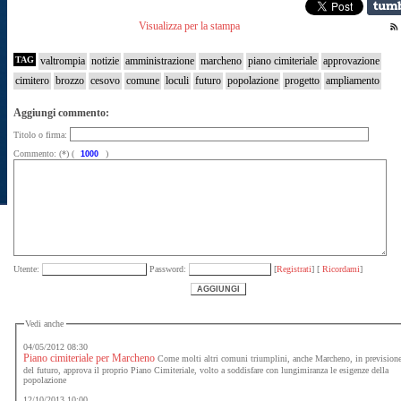
Visualizza per la stampa
TAG
valtrompia
notizie
amministrazione
marcheno
piano cimiteriale
approvazione
cimitero
brozzo
cesovo
comune
loculi
futuro
popolazione
progetto
ampliamento
Aggiungi commento:
Titolo o firma:
Commento: (*) (
)
Utente:
Password:
[
Registrati
] [
Ricordami
]
Vedi anche
04/05/2012 08:30
Piano cimiteriale per Marcheno
Come molti altri comuni triumplini, anche Marcheno, in prevision
del futuro, approva il proprio Piano Cimiteriale, volto a soddisfare con lungimiranza le esigenze della
popolazione
12/10/2013 10:00