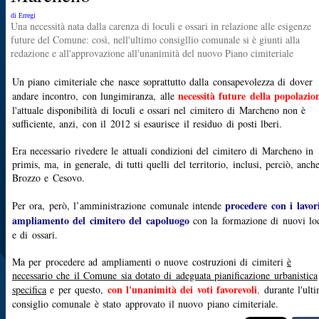
di Erregi
Una necessità nata dalla carenza di loculi e ossari in relazione alle esigenze
future del Comune: così, nell'ultimo consigllio comunale si è giunti alla
redazione e all'approvazione all'unanimità del nuovo Piano cimiteriale
Un piano cimiteriale che nasce soprattutto dalla
consapevolezza di dover
necessità future della popolazio
andare incontro, con lungimiranza, alle
l'attuale disponibilità di loculi e ossari nel cimitero di Marcheno non è
sufficiente, anzi, con il 2012 si esaurisce il residuo di posti lberi.
Era necessario rivedere le attuali condizioni del cimitero di Marcheno in
primis, ma, in generale, di tutti quelli del territorio, inclusi, perciò, anch
Brozzo e Cesovo.
procedere con i lavor
Per ora, però,
l’amministrazione comunale intende
ampliamento del cimitero del capoluogo
con la formazione di nuovi lo
e di ossari.
Ma per procedere ad ampliamenti o nuove costruzioni di cimiteri
è
necessario che il Comune sia dotato di adeguata pianificazione urbanistica
con l'unanimità dei voti favorevol
i
specifica
e per questo,
,
durante l'ult
consiglio comunale è stato approvato il nuovo piano cimiteriale.