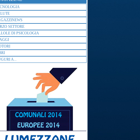
ECNOLOGIA
ALUTE
AGAZZINEWS
RZO SETTORE
LLOLE DI PSICOLOGIA
AGGI
OTORI
BRI
GURI A...