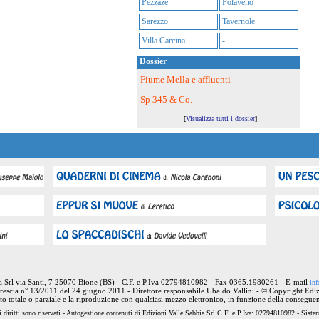
Pezzaze
Polaveno
Sarezzo
Tavernole
Villa Carcina
-
Dossier
Fiume Mella e affluenti
Sp 345 & Co.
[
Visualizza tutti i dossier
]
ia Srl via Santi, 7 25070 Bione (BS) - C.F. e P.Iva 02794810982 - Fax 0365.1980261 - E-mail
inf
rescia n° 13/2011 del 24 giugno 2011 - Direttore responsabile Ubaldo Vallini - © Copyright Ediz
nto totale o parziale e la riproduzione con qualsiasi mezzo elettronico, in funzione della conseguen
 diritti sono riservati - Autogestione contenuti di Edizioni Valle Sabbia Srl C.F. e P.Iva: 02794810982 - Sist