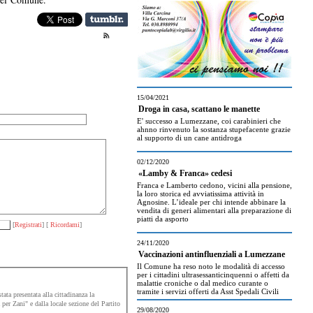
15/04/2021
Droga in casa, scattano le manette
E' successo a Lumezzane, coi carabinieri che
ahnno rinvenuto la sostanza stupefacente grazie
al supporto di un cane antidroga
02/12/2020
«Lamby & Franca» cedesi
Franca e Lamberto cedono, vicini alla pensione,
la loro storica ed avviatissima attività in
Agnosine. L’ideale per chi intende abbinare la
vendita di generi alimentari alla preparazione di
piatti da asporto
[
Registrati
] [
Ricordami
]
24/11/2020
Vaccinazioni antinfluenziali a Lumezzane
Il Comune ha reso noto le modalità di accesso
per i cittadini ultrasessanticinquenni o affetti da
malattie croniche o dal medico curante o
tramite i servizi offerti da Asst Spedali Civili
ata presentata alla cittadinanza la
per Zani" e dalla locale sezione del Partito
29/08/2020