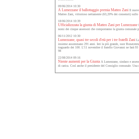
09/06/2014 10:30
A Lumezzane il ballottaggio premia Matteo Zani
Il nuovo
Matteo Zani, vittorioso nettamente (63,20% dei consensti) sullo
18/06/2014 10:39
Ufficializzzata la giunta di Matteo Zani per Lumezzane
I
nomi dei cinque assessori che comporranno la giunta comunale pe
06/11/2012 10:30
Lumezzane, quasi tre secoli d'età per i tre fratelli Zani
La 
insieme assommano 291 anni. Ieri la più grande, suor Bonaventur
traguardo dei 100. L'11 novembre il fratello Giovanni ne farà 93 
98
22/08/2014 09:16
Niente aumenti per la Giunta
A Lumezzane, sindaco e assesso
d