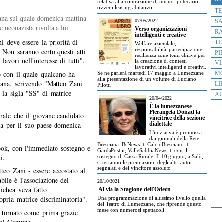
relativa alla contrazione di mutuo ipotecario
ovvero leasing abitativo
T
ana sul quale domenica mattina
07/05/2022
S
 neonazista rivolta a lui
Verso organizzazioni
R
intelligenti e creative
i deve essere la priorità di
TE
Welfare aziendale,
responsabilità, partecipazione,
. Non saranno certo questi atti
PI
resilienza sono temi chiave per
avori nell'interesse di tutti".
la creazione di contesti
VI
lavorativi intelligenti e creativi.
 con il quale qualcuno ha
Se ne parlerà martedì 17 maggio a Lumezzane
M
alla presentazione di un volume di Luciano
ana, scrivendo "Matteo Zani
LI
Pilotti
 la sigla "SS" di matrice
AU
20/04/2022
È la lumezzanese
Pierangela Donati la
rale che il giovane candidato
vincitrice della sezione
va per il suo paese domenica
dialettale
L'iniziativa è promossa
dai giornali della Rete
Bresciana: BsNews.it, CalcioBresciano.it,
book, con l'immediato sostegno e
GardaPost.it, ValleSabbiaNews.it, con il
i.
sostegno di Cassa Rurale. Il 10 giugno, a Salò,
si terranno le premiazioni degli altri autori
segnalati e del vincitore assoluto
teo Zani - essere accostato al
bile è l'associazione del
20/10/2021
 ichea veva fatto
Al via la Stagione dell'Odeon
ropria matrice discriminatoria".
Una programmazione di altissimo livello quella
del Teatro di Lumezzane, che riprende questo
mese con numerosi spettacoli
 è tornato come prima grazie
 del Comune.