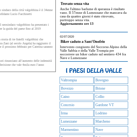
Trovato senza vita
Anche l'ultimo barlume di speranza è risultato
 sindaco della città valgobbina è il 34enne
vano. Il 57enne di Lumezzane che mancava da
 sfidante Lucio Facchinetti
casa da quattro giorni è stato ritrovato,
purtroppo senza vita.
Aggiornamento ore 13
l neosindaco valgobbino ha presentato i
r la guida del paese fino al 2019
02/07/2020
storia di tre fratelli valgobbini che
Biker caduto a Sant'Onofrio
a Zani (al secolo Angela) ha raggiunto il
e il prossimo febbraio per Caterina saranno
Intervento congiunto del Soccorso Alpino della
Valle Sabbia e della Valle Trompia per
soccorrere un biker caduto sul sentiero 434 fra
Nave e Lumezzane
ri rinunciano all’aumento delle indennità
i carica. Così anche il presidente del Consiglio comunale. Una decisione che vale 4mila euro l’anno
Valtrompia
Bovegno
Bovezzo
Brione
Caino
Collio
Concesio
Gardone VT
Irma
Lodrino
Lumezzane
Marcheno
Marmentino
Nave