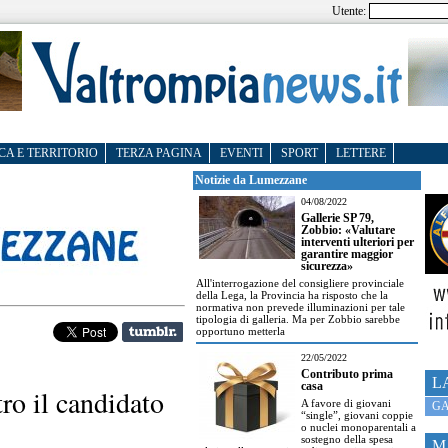
Utente:
CA E TERRITORIO
TERZA PAGINA
EVENTI
SPORT
LETTERE
Notizie da Lumezzane
04/08/2022
Gallerie SP 79,
Zobbio: «Valutare
interventi ulteriori per
garantire maggior
sicurezza»
All'interrogazione del consigliere provinciale
della Lega, la Provincia ha risposto che la
normativa non prevede illuminazioni per tale
tipologia di galleria. Ma per Zobbio sarebbe
opportuno metterla
22/05/2022
Contributo prima
L
casa
ro il candidato
A favore di giovani
GA
“single”, giovani coppie
o nuclei monoparentali a
sostegno della spesa
M