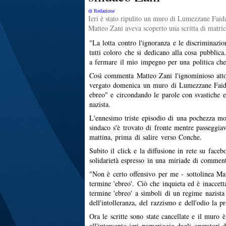
di Redazione
Ieri è stato ripulito un muro di Lumezzane Faid
Matteo Zani aveva scoperto una scritta di matrice
"La lotta contro l'ignoranza e le discriminazion
tutti coloro che si dedicano alla cosa pubblica
a fermare il mio impegno per una politica che l
Così commenta Matteo Zani l'ignominioso atto
vergato domenica un muro di Lumezzane Faid
ebreo" e circondando le parole con svastiche e
nazista.
L'ennesimo triste episodio di una pochezza mo
sindaco s'è trovato di fronte mentre passeggia
mattina, prima di salire verso Conche.
Subito il click e la diffusione in rete su face
solidarietà espresso in una miriade di comment
"Non è certo offensivo per me - sottolinea Mat
termine 'ebreo'. Ciò che inquieta ed è inaccetta
termine 'ebreo' a simboli di un regime nazista
dell'intolleranza, del razzismo e dell'odio la p
Ora le scritte sono state cancellate e il muro
all'intervento ieri pomeriggio dagli operatori