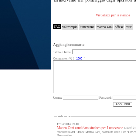
Visualizza per la stampa
TAG
valtrompia
lumezzane
matteo zani
offese
muri
Aggiungi commento:
Titolo o firma:
Commento: (*) (
)
Utente:
Password:
Vedi anche
17/04/2014 09:40
Matteo Zani candidato sindaco per Lumezzane
Lunedì è st
candidatura del 34enne Matteo Zani, sostenuta dalla lista "Civica 
Democratico