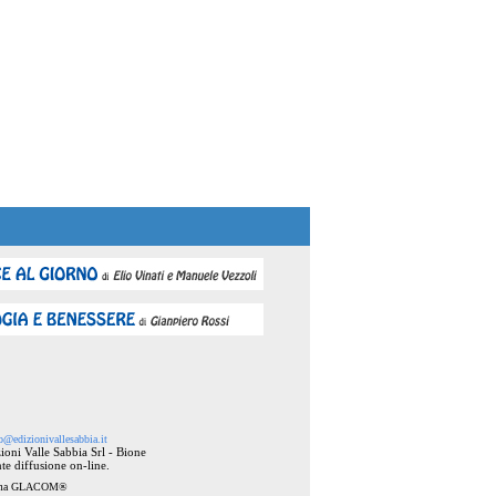
o@edizionivallesabbia.it
ioni Valle Sabbia Srl - Bione
te diffusione on-line.
ema
GLACOM®