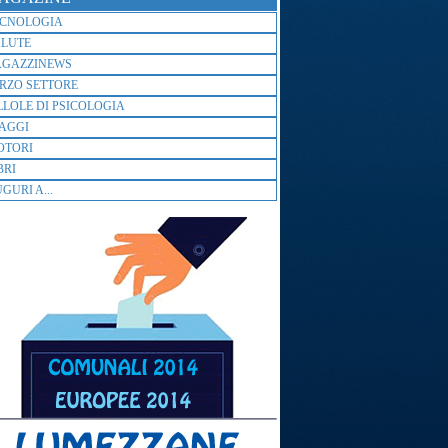
ECNOLOGIA
ALUTE
AGAZZINEWS
RZO SETTORE
LLOLE DI PSICOLOGIA
AGGI
OTORI
BRI
GURI A...