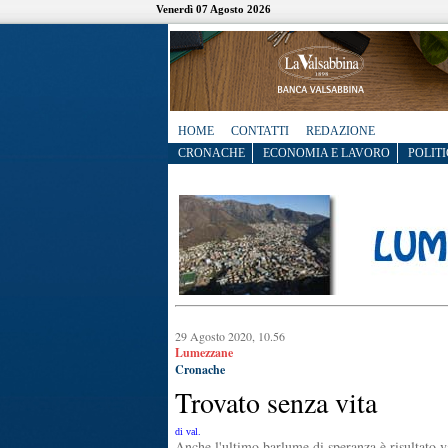
Venerdì 07 Agosto 2026
HOME
CONTATTI
REDAZIONE
CRONACHE
ECONOMIA E LAVORO
POLITI
29 Agosto 2020, 10.56
Lumezzane
Cronache
Trovato senza vita
di val.
Anche l'ultimo barlume di speranza è risultato