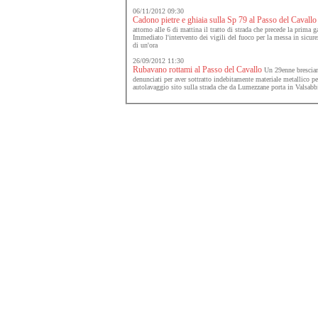
06/11/2012 09:30
Cadono pietre e ghiaia sulla Sp 79 al Passo del Cavallo
attorno alle 6 di mattina il tratto di strada che precede la prima g
Immediato l'intervento dei vigili del fuoco per la messa in sicurezz
di un'ora
26/09/2012 11:30
Rubavano rottami al Passo del Cavallo
Un 29enne bresciano
denunciati per aver sottratto indebitamente materiale metallico pe
autolavaggio sito sulla strada che da Lumezzane porta in Valsabb