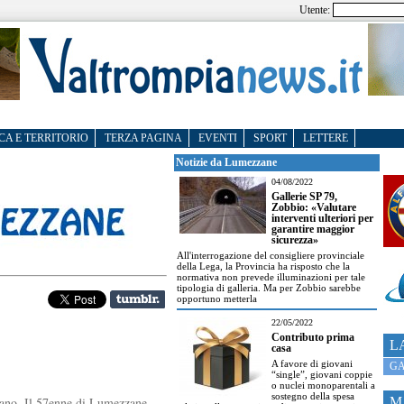
Utente:
CA E TERRITORIO
TERZA PAGINA
EVENTI
SPORT
LETTERE
Notizie da Lumezzane
04/08/2022
Gallerie SP 79,
Zobbio: «Valutare
interventi ulteriori per
garantire maggior
sicurezza»
All'interrogazione del consigliere provinciale
della Lega, la Provincia ha risposto che la
normativa non prevede illuminazioni per tale
tipologia di galleria. Ma per Zobbio sarebbe
opportuno metterla
22/05/2022
Contributo prima
L
casa
A favore di giovani
GA
“single”, giovani coppie
o nuclei monoparentali a
sostegno della spesa
 vano. Il 57enne di Lumezzane
M