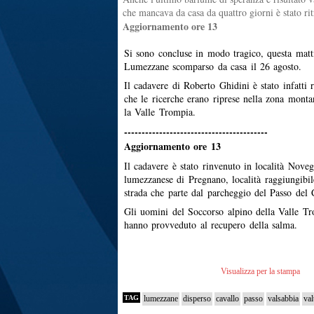
che mancava da casa da quattro giorni è stato ri
Aggiornamento ore 13
Si sono concluse in modo tragico, questa matti
Lumezzane scomparso da casa il 26 agosto.
Il cadavere di Roberto Ghidini è stato infatti 
che le ricerche erano riprese nella zona monta
la Valle Trompia.
-----------------------------------------
Aggiornamento ore 13
Il cadavere è stato rinvenuto in località Noveg
lumezzanese di Pregnano, località raggiungibi
strada che parte dal parcheggio del Passo del 
Gli uomini del Soccorso alpino della Valle Tr
hanno provveduto al recupero della salma.
Visualizza per la stampa
TAG
lumezzane
disperso
cavallo
passo
valsabbia
val