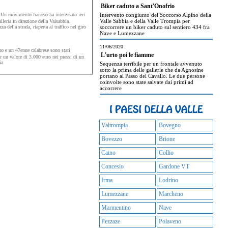
Biker caduto a Sant'Onofrio
Un movimento franoso ha interessato ieri
Intervento congiunto del Soccorso Alpino della
Valle Sabbia e della Valle Trompia per
alleria in direzione della Valsabbia.
a della strada, riaperta al traffico nel giro
soccorrere un biker caduto sul sentiero 434 fra
Nave e Lumezzane
11/06/2020
 e un 47enne calabrese sono stati
L'urto poi le fiamme
r un valore di 3.000 euro nei pressi di un
ia
Sequenza terribile per un frontale avvenuto
sotto la prima delle gallerie che da Agnosine
portano al Passo del Cavallo. Le due persone
coinvolte sono state salvate dai primi ad
accorrere
Valtrompia
Bovegno
Bovezzo
Brione
Caino
Collio
Concesio
Gardone VT
Irma
Lodrino
Lumezzane
Marcheno
Marmentino
Nave
Pezzaze
Polaveno