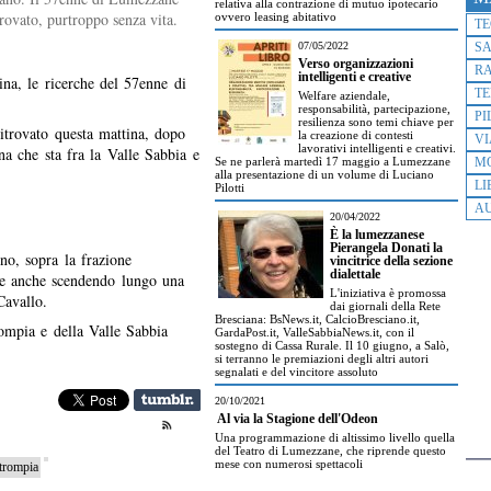
relativa alla contrazione di mutuo ipotecario
trovato, purtroppo senza vita.
ovvero leasing abitativo
T
07/05/2022
S
Verso organizzazioni
R
intelligenti e creative
na, le ricerche del 57enne di
TE
Welfare aziendale,
responsabilità, partecipazione,
PI
resilienza sono temi chiave per
ritrovato questa mattina, dopo
la creazione di contesti
VI
lavorativi intelligenti e creativi.
na che sta fra la Valle Sabbia e
Se ne parlerà martedì 17 maggio a Lumezzane
M
alla presentazione di un volume di Luciano
LI
Pilotti
AU
20/04/2022
È la lumezzanese
Pierangela Donati la
no, sopra la frazione
vincitrice della sezione
dialettale
le anche scendendo lungo una
L'iniziativa è promossa
Cavallo.
dai giornali della Rete
Bresciana: BsNews.it, CalcioBresciano.it,
ompia e della Valle Sabbia
GardaPost.it, ValleSabbiaNews.it, con il
sostegno di Cassa Rurale. Il 10 giugno, a Salò,
si terranno le premiazioni degli altri autori
segnalati e del vincitore assoluto
20/10/2021
Al via la Stagione dell'Odeon
Una programmazione di altissimo livello quella
del Teatro di Lumezzane, che riprende questo
mese con numerosi spettacoli
trompia