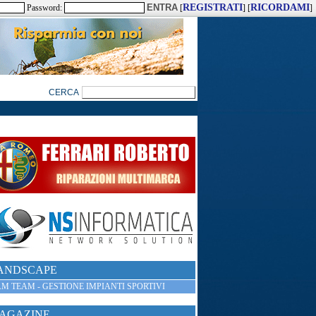
REGISTRATI
RICORDAMI
Password:
[
] [
]
ANDSCAPE
M TEAM - GESTIONE IMPIANTI SPORTIVI
AGAZINE