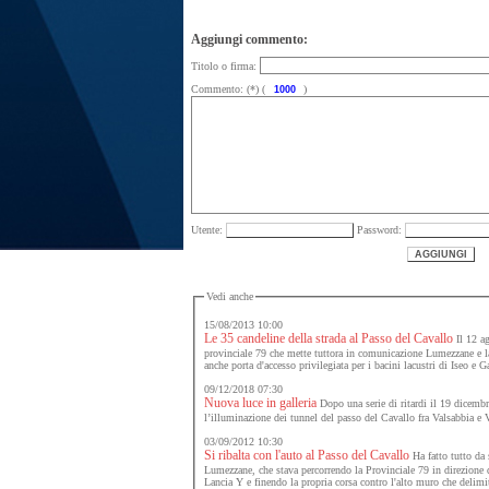
Aggiungi commento:
Titolo o firma:
Commento: (*) (
)
Utente:
Password:
Vedi anche
15/08/2013 10:00
Le 35 candeline della strada al Passo del Cavallo
Il 12 ag
provinciale 79 che mette tuttora in comunicazione Lumezzane e l
anche porta d'accesso privilegiata per i bacini lacustri di Iseo e G
09/12/2018 07:30
Nuova luce in galleria
Dopo una serie di ritardi il 19 dicembre
l’illuminazione dei tunnel del passo del Cavallo fra Valsabbia e 
03/09/2012 10:30
Si ribalta con l'auto al Passo del Cavallo
Ha fatto tutto da
Lumezzane, che stava percorrendo la Provinciale 79 in direzione d
Lancia Y e finendo la propria corsa contro l'alto muro che delimit