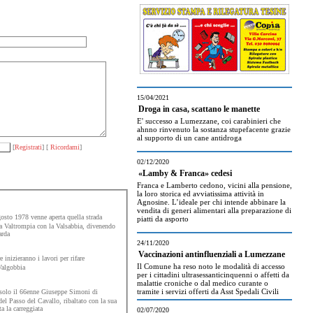
15/04/2021
Droga in casa, scattano le manette
E' successo a Lumezzane, coi carabinieri che
ahnno rinvenuto la sostanza stupefacente grazie
al supporto di un cane antidroga
[
Registrati
] [
Ricordami
]
02/12/2020
«Lamby & Franca» cedesi
Franca e Lamberto cedono, vicini alla pensione,
la loro storica ed avviatissima attività in
Agnosine. L’ideale per chi intende abbinare la
vendita di generi alimentari alla preparazione di
osto 1978 venne aperta quella strada
piatti da asporto
a Valtrompia con la Valsabbia, divenendo
arda
24/11/2020
Vaccinazioni antinfluenziali a Lumezzane
 inizieranno i lavori per rifare
Il Comune ha reso noto le modalità di accesso
Valgobbia
per i cittadini ultrasessanticinquenni o affetti da
malattie croniche o dal medico curante o
tramite i servizi offerti da Asst Spedali Civili
 solo il 66enne Giuseppe Simoni di
el Passo del Cavallo, ribaltato con la sua
a la carreggiata
02/07/2020