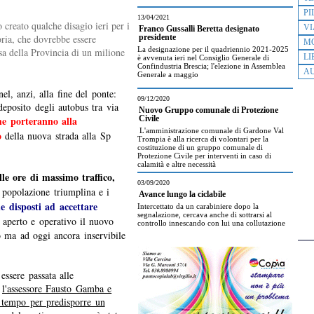
PI
13/04/2021
 creato qualche disagio ieri per i
VI
Franco Gussalli Beretta designato
oria, che dovrebbe essere
presidente
M
La designazione per il quadriennio 2021-2025
a della Provincia di un milione
LI
è avvenuta ieri nel Consiglio Generale di
Confindustria Brescia; l'elezione in Assemblea
AU
Generale a maggio
el, anzi, alla fine del ponte:
09/12/2020
deposito degli autobus tra via
Nuovo Gruppo comunale di Protezione
che porteranno alla
Civile
L'amministrazione comunale di Gardone Val
o
della nuova strada alla Sp
Trompia è alla ricerca di volontari per la
costituzione di un gruppo comunale di
Protezione Civile per interventi in caso di
calamità e altre necessità
lle ore di massimo traffico,
03/09/2020
 popolazione triumplina e i
Avance lungo la ciclabile
e disposti ad accettare
Intercettato da un carabiniere dopo la
segnalazione, cercava anche di sottrarsi al
 aperto e operativo il nuovo
controllo innescando con lui una collutazione
o ma ad oggi ancora inservibile
essere passata alle
e
l'assessore Fausto Gamba e
ù tempo per predisporre un