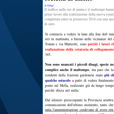
di Erregi
Il traffico nelle ore di punta e il maltempo hanno
primi lavori alla realizzazione della nuova rotat
completata entro la primavera 2014 con una spes
di euro
Si comincia a vedere la lune alla fine dell tunn
ieri in mattinata, a Inizno nelle vicinanze del 
partiti i lavori 
Tonini e via Matteotti, sono
realizzazione della rotatoria di collegament
345.
Non sono mancati i piccoli disagi, specie ne
complice anche il maltempo
, ma pare che la
più ch
residenti della frazione gardonese siano
qualche ostacolo
a
patto di vedere finalmente
ponte sul Mella, realizzato già da lungo temp
perché sfocia
nel nulla.
Dal silenzio preoccupante la Provincia sembra 
comunicazioni dell'ultimo momento, tanto ch
tutta l'amministrazione credevano di avere pi