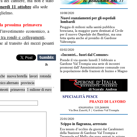
ra del cantiere, ma non è stato
enerdì 11 ottobre
alla sede
glielmo.
10/08/2020
Nuovi stanziamenti per gli ospedali
lombardi
la prossima primavera
Pioggia di milioni sulla sanità pubblica
 l'investimento economico, a
bresciana, la maggior parte destinati al Civile
per il nuovo Ospedale dei Bambini, ma una
 tra rondò e collegamenti
,
fetta spetta anche al presidio di Gardone
Valtrompia
e al transito dei mezzi pesanti
03/02/2020
«Incontri... fuori dal Comune»
Prende il via questo lunedì 3 febbraio a
Gardone Val Trompia una serie di incontri
promossi dall’Amministrazione comunale con
la popolazione delle frazioni di Inzino e Magno
iche
nuova bretella
lavori
rotonda
ico alternato
provincia
tteotti
primavera
1 milione di euro
25/01/2020
Scippo in flagranza, arrestato
Era tenuto d’occhio da giorni dai Carabinieri
della Stazione di Gardone Val Trompia e
Tavernole sul Mella che sono entrati in azione