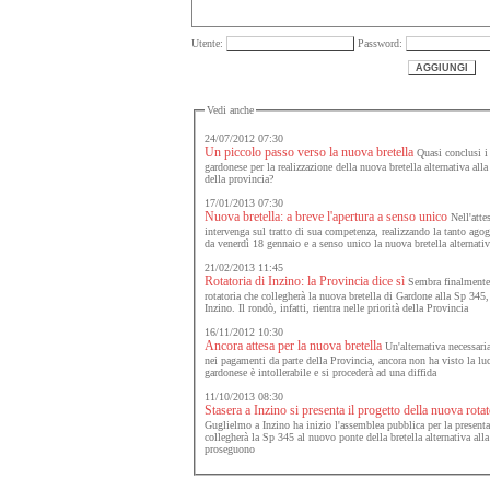
Utente:
Password:
Vedi anche
24/07/2012 07:30
Un piccolo passo verso la nuova bretella
Quasi conclusi i 
gardonese per la realizzazione della nuova bretella alternativa al
della provincia?
17/01/2013 07:30
Nuova bretella: a breve l'apertura a senso unico
Nell'attes
intervenga sul tratto di sua competenza, realizzando la tanto ago
da venerdì 18 gennaio e a senso unico la nuova bretella alternati
21/02/2013 11:45
Rotatoria di Inzino: la Provincia dice sì
Sembra finalmente a
rotatoria che collegherà la nuova bretella di Gardone alla Sp 345, a
Inzino. Il rondò, infatti, rientra nelle priorità della Provincia
16/11/2012 10:30
Ancora attesa per la nuova bretella
Un'alternativa necessari
nei pagamenti da parte della Provincia, ancora non ha visto la luc
gardonese è intollerabile e si procederà ad una diffida
11/10/2013 08:30
Stasera a Inzino si presenta il progetto della nuova rotat
Guglielmo a Inzino ha inizio l'assemblea pubblica per la presentaz
collegherà la Sp 345 al nuovo ponte della bretella alternativa alla 
proseguono