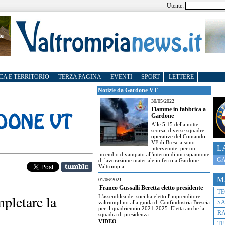
Utente:
CA E TERRITORIO
TERZA PAGINA
EVENTI
SPORT
LETTERE
Notizie da Gardone VT
30/05/2022
Fiamme in fabbrica a
Gardone
Alle 5:15 della notte
scorsa, diverse squadre
operative del Comando
VF di Brescia sono
L
intervenute per un
incendio divampato all'interno di un capannone
GA
di lavorazione materiale in ferro a Gardone
Valtrompia
M
01/06/2021
Franco Gussalli Beretta eletto presidente
T
mpletare la
L'assemblea dei soci ha eletto l'imprenditore
S
valtrumplino alla guida di Confindustria Brescia
per il quadriennio 2021-2025. Eletta anche la
R
squadra di presidenza
VIDEO
TE