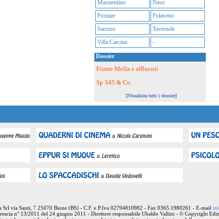
Marmentino
Nave
Pezzaze
Polaveno
Sarezzo
Tavernole
Villa Carcina
-
Dossier
Fiume Mella e affluenti
Sp 345 & Co.
[
Visualizza tutti i dossier
]
ia Srl via Santi, 7 25070 Bione (BS) - C.F. e P.Iva 02794810982 - Fax 0365.1980261 - E-mail
inf
rescia n° 13/2011 del 24 giugno 2011 - Direttore responsabile Ubaldo Vallini - © Copyright Ediz