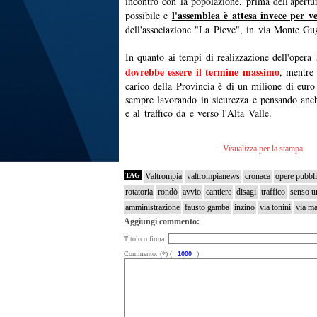
incontro con la popolazione
, prima dell'apertu
l'assemblea è attesa invece per v
possibile e
dell'associazione "La Pieve", in via Monte Gu
In quanto ai tempi di realizzazione dell'opera
dovrebbe essere il termine massimo
, mentre
carico della Provincia è di
un milione di euro
sempre lavorando in sic
urezza e pensando anch
e al traffico da e verso l'Alta Valle.
Visualizza per la stampa
TAG
Valtrompia
valtrompianews
cronaca
opere pubbl
rotatoria
rondò
avvio
cantiere
disagi
traffico
senso un
amministrazione
fausto gamba
inzino
via tonini
via ma
Aggiungi commento:
Titolo o firma:
Commento: (*) (
)