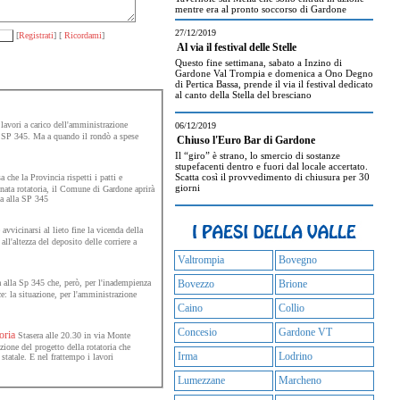
mentre era al pronto soccorso di Gardone
27/12/2019
[
Registrati
] [
Ricordami
]
Al via il festival delle Stelle
Questo fine settimana, sabato a Inzino di
Gardone Val Trompia e domenica a Ono Degno
di Pertica Bassa, prende il via il festival dedicato
al canto della Stella del bresciano
lavori a carico dell'amministrazione
06/12/2019
la SP 345. Ma a quando il rondò a spese
Chiuso l'Euro Bar di Gardone
Il “giro” è strano, lo smercio di sostanze
stupefacenti dentro e fuori dal locale accertato.
Scatta così il provvedimento di chiusura per 30
a che la Provincia rispetti i patti e
giorni
gnata rotatoria, il Comune di Gardone aprirà
va alla SP 345
vvicinarsi al lieto fine la vicenda della
ll'altezza del deposito delle corriere a
Valtrompia
Bovegno
a alla Sp 345 che, però, per l'inadempienza
Bovezzo
Brione
e: la situazione, per l'amministrazione
Caino
Collio
Concesio
Gardone VT
oria
Stasera alle 20.30 in via Monte
ione del progetto della rotatoria che
Irma
Lodrino
statale. E nel frattempo i lavori
Lumezzane
Marcheno