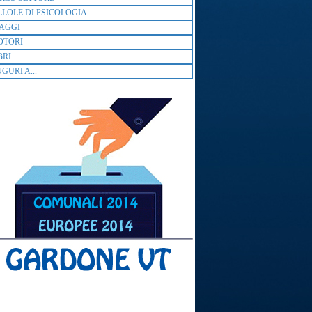
LLOLE DI PSICOLOGIA
AGGI
OTORI
BRI
GURI A...