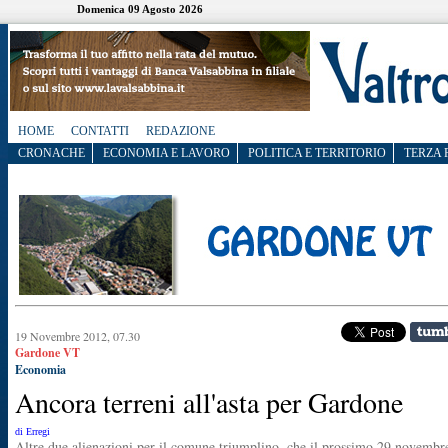
Domenica 09 Agosto 2026
HOME
CONTATTI
REDAZIONE
CRONACHE
ECONOMIA E LAVORO
POLITICA E TERRITORIO
TERZA 
19 Novembre 2012, 07.30
Gardone VT
Economia
Ancora terreni all'asta per Gardone
di Erregi
Altre due alienazioni per il comune triumplino, che il prossimo 29 novembr