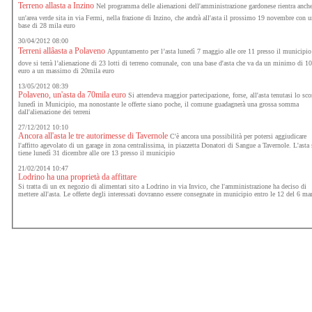
Terreno allasta a Inzino
Nel programma delle alienazioni dell'amministrazione gardonese rientra anch
un'area verde sita in via Fermi, nella frazione di Inzino, che andrà all'asta il prossimo 19 novembre con 
base di 28 mila euro
30/04/2012 08:00
Terreni allâasta a Polaveno
Appuntamento per l’asta lunedì 7 maggio alle ore 11 presso il municipio
dove si terrà l’alienazione di 23 lotti di terreno comunale, con una base d'asta che va da un minimo di 1
euro a un massimo di 20mila euro
13/05/2012 08:39
Polaveno, un'asta da 70mila euro
Si attendeva maggior partecipazione, forse, all'asta tenutasi lo sco
lunedì in Municipio, ma nonostante le offerte siano poche, il comune guadagnerà una grossa somma
dall'alienazione dei terreni
27/12/2012 10:10
Ancora all'asta le tre autorimesse di Tavernole
C'è ancora una possibilità per potersi aggiudicare
l'affitto agevolato di un garage in zona centralissima, in piazzetta Donatori di Sangue a Tavernole. L'asta 
tiene lunedì 31 dicembre alle ore 13 presso il municipio
21/02/2014 10:47
Lodrino ha una proprietà da affittare
Si tratta di un ex negozio di alimentari sito a Lodrino in via Invico, che l'amministrazione ha deciso di
mettere all'asta. Le offerte degli interessati dovranno essere consegnate in municipio entro le 12 del 6 ma