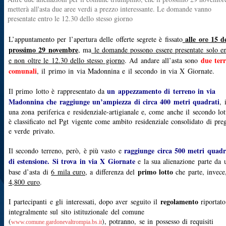
metterà all'asta due aree verdi a prezzo interessante. Le domande vanno
presentate entro le 12.30 dello stesso giorno
alle o
15 d
L’appuntamento per l’apertura delle offerte segrete è fissato
re
prossimo 29 novembre
, ma
le domande possono essere presentate solo en
due terr
e non oltre le 12.30 dello stesso giorno
. Ad andare all’asta sono
comunali
, il primo in via Madonnina e il secondo in via X Giornate.
un appezzamento di terreno in via
Il primo lotto è rappresentato da
Madonnina che raggiunge un’ampiezza di circa 400 metri quadrati
, 
una zona periferica e residenziale-artigianale e, come anche il secondo lot
è classificato nel Pgt vigente come ambito residenziale consolidato di pre
e verde privato.
raggiunge circa 500 metri quadr
Il secondo terreno, però, è più vasto e
di estensione. Si trova in via X Giornate
e la sua alienazione parte da 
primo lotto
base d’asta di
6 mila euro
, a differenza del
che parte, invece
4,800 euro
.
regolamento
I partecipanti e gli interessati, dopo aver seguito il
riportato
integralmente sul sito istituzionale del comune
(
), potranno, se in possesso di requisiti
www.comune.gardonevaltrompia.bs.it