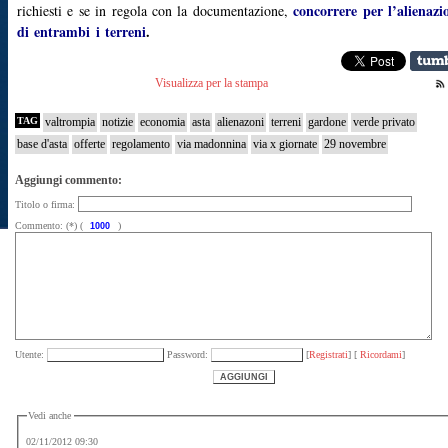
concorrere per l’alienazi
richiesti e se in regola con la documentazione,
di entrambi i terreni
.
Visualizza per la stampa
TAG
valtrompia
notizie
economia
asta
alienazoni
terreni
gardone
verde privato
base d'asta
offerte
regolamento
via madonnina
via x giornate
29 novembre
Aggiungi commento:
Titolo o firma:
Commento: (*) (
)
Utente:
Password:
[
Registrati
] [
Ricordami
]
Vedi anche
02/11/2012 09:30