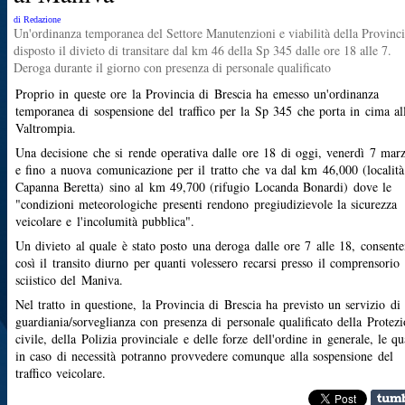
di Redazione
Un'ordinanza temporanea del Settore Manutenzioni e viabilità della Provinci
disposto il divieto di transitare dal km 46 della Sp 345 dalle ore 18 alle 7.
Deroga durante il giorno con presenza di personale qualificato
Proprio in queste ore la Provincia di Brescia ha emesso un'ordinanza
temporanea di sospensione del traffico per la Sp 345 che porta in cima al
Valtrompia.
Una decisione che si rende operativa dalle ore 18 di oggi, venerdì 7 mar
e fino a nuova comunicazione per il tratto che va dal km 46,000 (località
Capanna Beretta) sino al km 49,700 (rifugio Locanda Bonardi) dove le
"condizioni meteorologiche presenti rendono pregiudizievole la sicurezza
veicolare e l'incolumità pubblica".
Un divieto al quale è stato posto una deroga dalle ore 7 alle 18, consent
così il transito diurno per quanti volessero recarsi presso il comprensorio
sciistico del Maniva.
Nel tratto in questione, la Provincia di Brescia ha previsto un servizio di
guardiania/sorveglianza con presenza di personale qualificato della Protez
civile, della Polizia provinciale e delle forze dell'ordine in generale, le qu
in caso di necessità potranno provvedere comunque alla sospensione del
traffico veicolare.