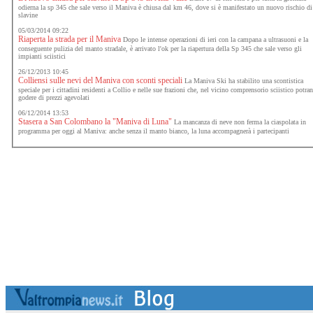
odierna la sp 345 che sale verso il Maniva è chiusa dal km 46, dove si è manifestato un nuovo rischio di
slavine
05/03/2014 09:22
Riaperta la strada per il Maniva
Dopo le intense operazioni di ieri con la campana a ultrasuoni e la
conseguente pulizia del manto stradale, è arrivato l'ok per la riapertura della Sp 345 che sale verso gli
impianti sciistici
26/12/2013 10:45
Colliensi sulle nevi del Maniva con sconti speciali
La Maniva Ski ha stabilito una scontistica
speciale per i cittadini residenti a Collio e nelle sue frazioni che, nel vicino comprensorio sciistico potra
godere di prezzi agevolati
06/12/2014 13:53
Stasera a San Colombano la "Maniva di Luna"
La mancanza di neve non ferma la ciaspolata in
programma per oggi al Maniva: anche senza il manto bianco, la luna accompagnerà i partecipanti