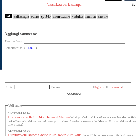
Visualizza per la stampa
TAG
valtrompia
collio
sp 345
interruzione
viabilità
maniva
slavine
Aggiungi commento:
Titolo o firma:
Commento: (*) (
)
Utente:
Password:
[
Registrati
] [
Ricordami
]
Vedi anche
01/02/2014 10:10
Due slavine sulla Sp 345: chiuso il Maniva
Ieri dopo Collio al km 48 sono scese due slavine fini
poi sulla strada, chiusa con ordinanza provinciale. E anche le strutture del Maniva Ski sono chiuse alme
fino a lunedì
04/03/2014 08:45
Di nuovo chiusa per slavine la Sp 345 in Alta Valle
Dalle 17 di ieri sera e per tutta la giornata