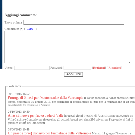
Aggiungi commento:
Titolo o firma:
Commento: (*) (
)
Utente:
Password:
[
Registrati
] [
Ricordami
]
Vedi anche
30/01/2015 16:52
Proroga di 6 mesi per l'«autostrada» della Valtrompia
Il Tar ha concesso all'Anas ancora sei mes
tempo, scadenza il 30 giugno 2015, per concludere il procedimento di gara per la realizzazione di un tro
autostradale tra Concesio e Sarezzo.
24/10/2013 10:30
Anas si muove per l'autostrada di Valle
In questi giorni i tecnici di Anas si stanno muovendo tra
Villa Carcina e Concesio per rinegoziare gli accordi bonari con circa 250 privati per l'esproprio ai fini di
pubblica utilità dei loro terreni
08/06/2013 10:48
Un passo (forse) decisivo per l'autostrada della Valtrompia
Martedì 11 giugno l'incontro tra