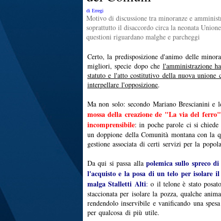
di Erregi
Motivo di discussione tra minoranze e amministr
soprattutto il disaccordo circa la neonata Union
questioni riguardano malghe e parcheggi
Certo, la predisposizione d'animo delle minor
migliori, specie dopo che
l'amministrazione ha
statuto e l'atto costitutivo della nuova union
interpellare l'opposizione
.
Ma non solo: secondo Mariano Brescianini e l
mossa della creazione de "La via del ferro"
incomprensibile
: in poche parole ci si chiede 
un doppione della Comunità montana con la qu
gestione associata di certi servizi per la popol
polemica sullo spreco di
Da qui si passa alla
l'acquisto e la posa di un telo per isolare i
malga Stalletti Alti
:
o il telone è stato posa
staccionata per isolare la pozza, qualche animal
rendendolo inservibile e vanificando una spesa
per qualcosa di più utile.