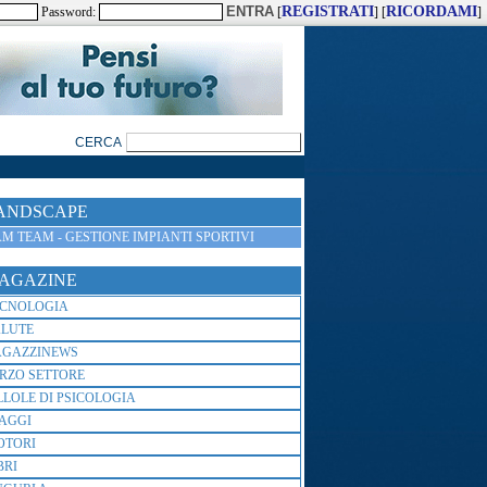
REGISTRATI
RICORDAMI
Password:
[
] [
]
ANDSCAPE
M TEAM - GESTIONE IMPIANTI SPORTIVI
AGAZINE
ECNOLOGIA
ALUTE
AGAZZINEWS
RZO SETTORE
LLOLE DI PSICOLOGIA
AGGI
OTORI
BRI