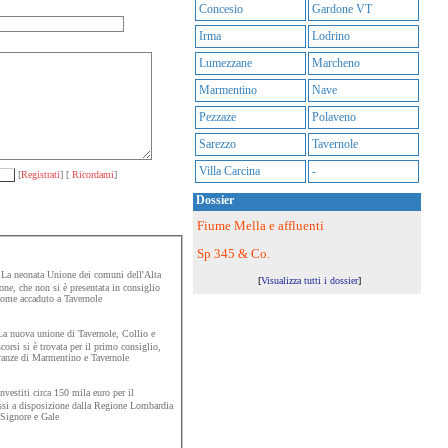
Concesio
Gardone VT
Irma
Lodrino
Lumezzane
Marcheno
Marmentino
Nave
Pezzaze
Polaveno
Sarezzo
Tavernole
Villa Carcina
-
[
Registrati
] [
Ricordami
]
Dossier
Fiume Mella e affluenti
Sp 345 & Co.
La neonata Unione dei comuni dell'Alta
[
Visualizza tutti i dossier
]
one, che non si è presentata in consiglio
 come accaduto a Tavernole
a nuova unione di Tavernole, Collio e
rsi si è trovata per il primo consiglio,
oranze di Marmentino e Tavernole
vestiti circa 150 mila euro per il
ssi a disposizione dalla Regione Lombardia
e Signore e Gale