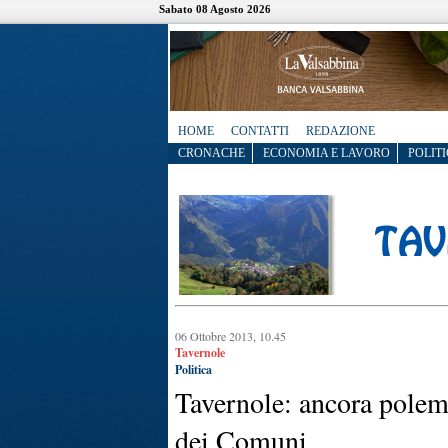
Sabato 08 Agosto 2026
HOME
CONTATTI
REDAZIONE
CRONACHE
ECONOMIA E LAVORO
POLITI
06 Ottobre 2013, 10.45
Tavernole
Politica
Tavernole: ancora polem
dei Comuni