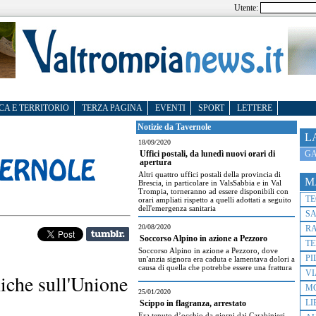
Utente:
CA E TERRITORIO
TERZA PAGINA
EVENTI
SPORT
LETTERE
Notizie da Tavernole
L
18/09/2020
GA
Uffici postali, da lunedì nuovi orari di
apertura
Altri quattro uffici postali della provincia di
M
Brescia, in particolare in ValsSabbia e in Val
Trompia, torneranno ad essere disponibili con
T
orari ampliati rispetto a quelli adottati a seguito
dell'emergenza sanitaria
S
20/08/2020
R
Soccorso Alpino in azione a Pezzoro
TE
Soccorso Alpino in azione a Pezzoro, dove
PI
un'anzia signora era caduta e lamentava dolori a
causa di quella che potrebbe essere una frattura
VI
iche sull'Unione
M
25/01/2020
LI
Scippo in flagranza, arrestato
Era tenuto d’occhio da giorni dai Carabinieri