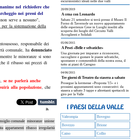
escursionistici ideati nelle due valli
unanime nel richiedere che
20/09/2019
rcheggio nei pressi del
A cena con Leonardo
non serve a nessuno",
Sabato 21 settembre si terrà presso il Museo Il
Forno di Tavernole un nuovo appuntamento
 per la sistemazione della
delle esperienze Cene in Luoghi insoliti alla
scoperta dei luoghi del Circuito Valli
Accoglienti e Solidali
ntosusosso, responsabile dei
05/06/2015
A Pesei «Belle e selvatiche»
denunciato
ietà comunale, ha
Una giornata per imparare a riconoscere,
 mentre le minoranze si sono
raccogliere e gustare le piante selvatiche,
spontanee e commestibili della nostra zona, il
he il ribasso sui prezzi di
tutto ai piani di Caregno
04/06/2015
Tre giorni di Treatro da stasera a sabato
se ne parlerà anche
e,
Prosegue la kermesse «Proposta '15» e i
buirà alla popolazione
, che
prossimi appuntamenti sono consecutivi: da
stasera a sabato 3 tappe e altrettanti spettacoli in
giro per la Valle
Valtrompia
Bovegno
nsiglio comunale
minoranze
unione
Bovezzo
Brione
ita
appartamenti
ribasso
irregolarità
Caino
Collio