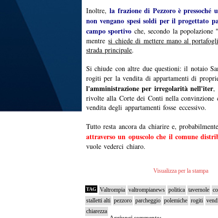
la frazione di Pezzoro è pressoché 
Inoltre,
non vengano spesi soldi per il progettato pa
campo sportivo
che, secondo la popolazione "
mentre
si chiede di mettere mano al portafogli
strada principale
.
Si chiude con altre due questioni: il notaio Sa
rogiti per la vendita di appartamenti di propr
l'amministrazione per irregolarità nell'iter
,
rivolte alla Corte dei Conti nella convinzione c
vendita degli appartamenti fosse eccessivo.
Tutto resta ancora da chiarire e, probabilment
attraverso un opuscolo che il comune distri
vuole vederci chiaro.
Visualizza per la stampa
TAG
Valtrompia
valtrompianews
politica
tavernole
co
stalletti alti
pezzoro
parcheggio
polemiche
rogiti
vend
chiarezza