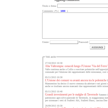
Aggiungi commento:
Titolo o firma:
Commento: (*) (
)
Utente:
Password:
Vedi anche
27/10/2013 10:30
Alta Valtrompia: ostacoli lungo l'Unione 'Via del Ferro'
Valle continua anche a Collio a suscitare polemiche nell'opposizi
comunale per l'elezione dei rappresentanti delle minoranze, così
05/11/2013 10:30
L'Unione dei comuni va avanti ancora tra le polemiche
L
Marmentino ha deciso il nuovo stemma da adottare e nei giorni sco
anche se risultano ancora mancanti due rappresentanti delle min
05/11/2013 10:40
Grandi investimenti per le malghe di Tavernole
Saranno in
patrimonio agro-silvo-pastorale di Tavernole, in maggioranza me
per sistemare i tetti di Stalletti Alti, Stalletti Bassi, cascina Du
26/09/2013 10:30