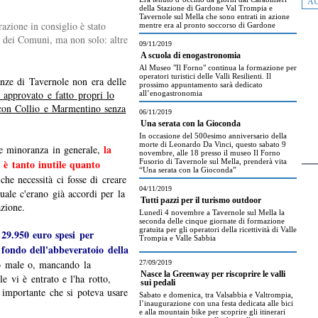
AU
della Stazione di Gardone Val Trompia e
Tavernole sul Mella che sono entrati in azione
azione in consiglio è stato
mentre era al pronto soccorso di Gardone
e dei Comuni, ma non solo: altre
09/11/2019
A scuola di enogastronomia
Al Museo "Il Forno" continua la formazione per
operatori turistici delle Valli Resilienti. Il
anze di Tavernole non era delle
prossimo appuntamento sarà dedicato
 approvato e fatto propri lo
all’enogastronomia
e con Collio e Marmentino senza
06/11/2019
Una serata con la Gioconda
In occasione del 500esimo anniversario della
morte di Leonardo Da Vinci, questo sabato 9
la
e minoranza in generale,
novembre, alle 18 presso il museo Il Forno
 è tanto inutile quanto
Fusorio di Tavernole sul Mella, prenderà vita
“Una serata con la Gioconda”
che necessità ci fosse di creare
04/11/2019
ale c'erano già accordi per la
Tutti pazzi per il turismo outdoor
azione.
Lunedì 4 novembre a Tavernole sul Mella la
seconda delle cinque giornate di formazione
gratuita per gli operatori della ricettività di Valle
 29.950 euro spesi per
Trompia e Valle Sabbia
l fondo dell'abbeveratoio della
to male o, mancando la
27/09/2019
Nasce la Greenway per riscoprire le valli
e vi è entrato e l'ha rotto,
sui pedali
 importante che si poteva usare
Sabato e domenica, tra Valsabbia e Valtrompia,
l’inaugurazione con una festa dedicata alle bici
e alla mountain bike per scoprire gli itinerari