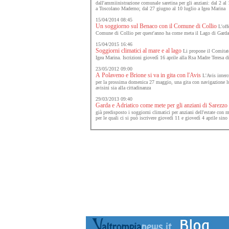
dall'ammiinistrazione comunale saretina per gli anziani: dal 2 al
a Toscolano Maderno; dal 27 giugno al 10 luglio a Igea Marina
15/04/2014 08:45
Un soggiorno sul Benaco con il Comune di Collio
L'offe
Comune di Collio per quest'anno ha come meta il Lago di Garda.
15/04/2015 16:46
Soggiorni climatici al mare e al lago
Li propone il Comitato
Igea Marina. Iscrizioni giovedì 16 aprile alla Rsa Madre Teresa d
23/05/2012 09:00
A Polaveno e Brione si va in gita con l'Avis
L'Avis interc
per la prossima domenica 27 maggio, una gita con navigazione lu
avisini sia alla cittadinanza
29/03/2013 09:40
Garda e Adriatico come mete per gli anziani di Sarezzo
già predisposto i soggiorni climatici per anziani dell'estate con
per le quali ci si può iscrivere giovedì 11 e giovedì 4 aprile sino