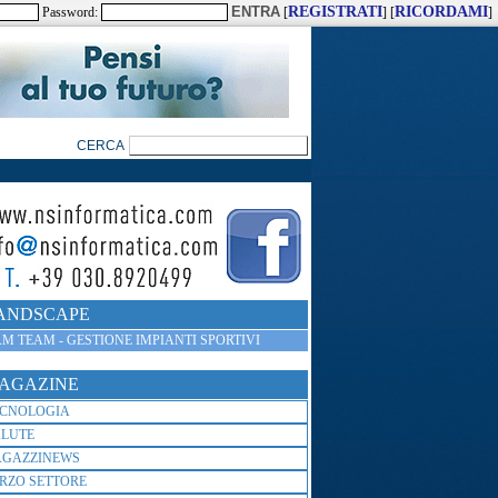
REGISTRATI
RICORDAMI
Password:
[
] [
]
ANDSCAPE
M TEAM - GESTIONE IMPIANTI SPORTIVI
AGAZINE
ECNOLOGIA
ALUTE
AGAZZINEWS
RZO SETTORE