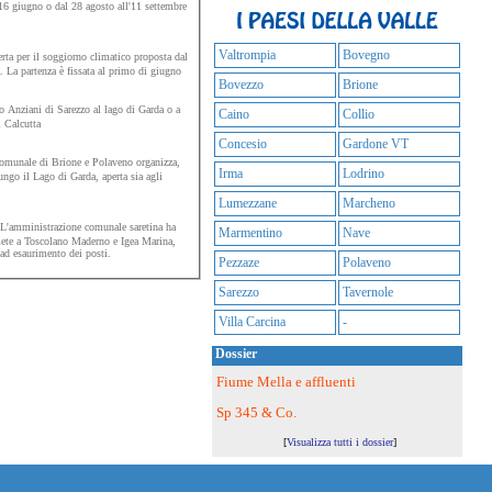
 16 giugno o dal 28 agosto all'11 settembre
Valtrompia
Bovegno
rta per il soggiorno climatico proposta dal
 La partenza è fissata al primo di giugno
Bovezzo
Brione
 Anziani di Sarezzo al lago di Garda o a
Caino
Collio
i Calcutta
Concesio
Gardone VT
omunale di Brione e Polaveno organizza,
Irma
Lodrino
ngo il Lago di Garda, aperta sia agli
Lumezzane
Marcheno
L'amministrazione comunale saretina ha
Marmentino
Nave
 mete a Toscolano Maderno e Igea Marina,
 ad esaurimento dei posti.
Pezzaze
Polaveno
Sarezzo
Tavernole
Villa Carcina
-
Dossier
Fiume Mella e affluenti
Sp 345 & Co.
[
Visualizza tutti i dossier
]