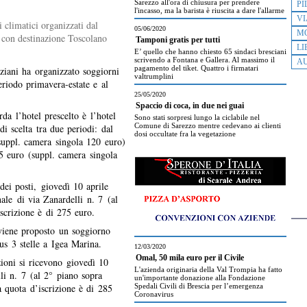
Sarezzo all'ora di chiusura per prendere
PI
l'incasso, ma la barista è riuscita a dare l'allarme
VI
i climatici organizzati dal
05/06/2020
M
 con destinazione Toscolano
Tamponi gratis per tutti
LI
E’ quello che hanno chiesto 65 sindaci bresciani
scrivendo a Fontana e Gallera. Al massimo il
AU
pagamento del tiket. Quattro i firmatari
iani ha organizzato soggiorni
valtrumplini
eriodo primavera-estate e al
25/05/2020
Spaccio di coca, in due nei guai
da l’hotel prescelto è l’hotel
Sono stati sorpresi lungo la ciclabile nel
Comune di Sarezzo mentre cedevano ai clienti
i scelta tra due periodi: dal
dosi occultate fra la vegetazione
suppl. camera singola 120 euro)
5 euro (suppl. camera singola
dei posti, giovedì 10 aprile
ale di via Zanardelli n. 7 (al
iscrizione è di 275 euro.
viene proposto un soggiorno
us 3 stelle a Igea Marina.
12/03/2020
Omal, 50 mila euro per il Civile
zioni si ricevono giovedì 10
L'azienda originaria della Val Trompia ha fatto
li n. 7 (al 2° piano sopra
un'importante donazione alla Fondazione
a quota d’iscrizione è di 285
Spedali Civili di Brescia per l’emergenza
Coronavirus