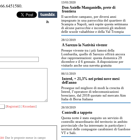
13/01/2020
366.6451580.
Don Aniello Manganiello, prete di
frontiera
Il sacerdote campano, per diversi anni
impegnato in una parrocchia del quartiere di
Scampia a Napoli, sarà ospite questa settimana
di alcune parrocchie e incontrerà gli studenti
delle scuole valsabbine e della Val Trompia
28/12/2019
A Sarezzo la Natività vivente
Presepe vivente tra i più famosi della
Lombardia, quello di Sarezzo offrirà ancora
due rappresentazioni: questa domenica 29
dicembre e il 6 gennaio. A disposizione per
visitarlo anche una navetta gratuita
06/11/2019
Intred, + 21,3% nei primi nove mesi
dell'anno
Prosegue nel migliore di modi la crescita di
Intred, l’operatore di telecomunicazioni
bresciano, dal 2018 quotato sul mercato Aim
Italia di Borsa Italiana
[
Registrati
] [
Ricordami
]
26/10/2019
Controlli a tappeto
Questa notte è stato eseguito un servizio di
controllo straordinario del territorio in ambito
provinciale che ha interessato in particolare i
territori delle compagnie carabinieri di Gardone
VT e Salò.
zzo
Due le proposte messe in campo