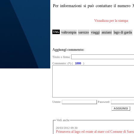
Per informazioni si può contattare il numero 
Visualizza per la stampa
TAG
valtrompia
sarezzo
viaggi
anziani
lago di garda
Aggiungi commento:
Titolo o firma:
Commento: (*) (
)
Utente:
Password:
Vedi anche
20/03/2012 09:30
Primavera al lago ed estate al mare col Comune di Sare