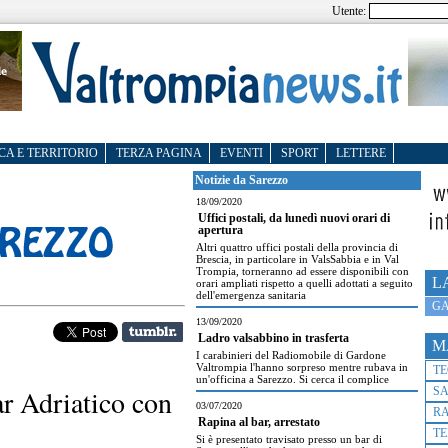
Utente:
CA E TERRITORIO
TERZA PAGINA
EVENTI
SPORT
LETTERE
Notizie da Sarezzo
18/09/2020
Uffici postali, da lunedì nuovi orari di
apertura
Altri quattro uffici postali della provincia di
Brescia, in particolare in ValsSabbia e in Val
Trompia, torneranno ad essere disponibili con
L
orari ampliati rispetto a quelli adottati a seguito
dell'emergenza sanitaria
GA
13/09/2020
Ladro valsabbino in trasferta
M
I carabinieri del Radiomobile di Gardone
Valtrompia l'hanno sorpreso mentre rubava in
T
un'officina a Sarezzo. Si cerca il complice
r Adriatico con
S
03/07/2020
R
Rapina al bar, arrestato
TE
Si è presentato travisato presso un bar di