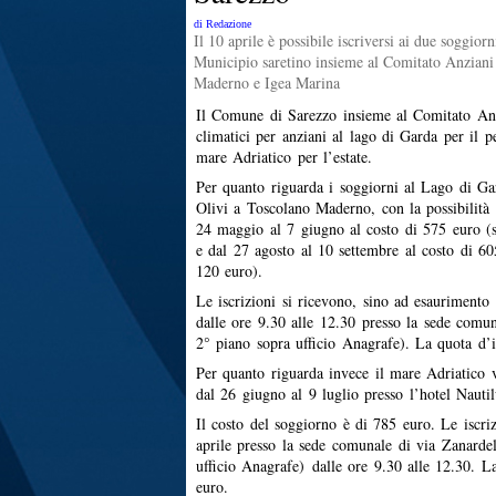
di Redazione
Il 10 aprile è possibile iscriversi ai due soggiorn
Municipio saretino insieme al Comitato Anziani
Maderno e Igea Marina
Il Comune di Sarezzo insieme al Comitato Anz
climatici per anziani al lago di Garda per il p
mare Adriatico per l’estate.
Per quanto riguarda i soggiorni al Lago di Gar
Olivi a Toscolano Maderno, con la possibilità d
24 maggio al 7 giugno al costo di 575 euro (
e dal 27 agosto al 10 settembre al costo di 60
120 euro).
Le iscrizioni si ricevono, sino ad esaurimento 
dalle ore 9.30 alle 12.30 presso la sede comun
2° piano sopra ufficio Anagrafe). La quota d’
Per quanto riguarda invece il mare Adriatico 
dal 26 giugno al 9 luglio presso l’hotel Nautil
Il costo del soggiorno è di 785 euro. Le iscri
aprile presso la sede comunale di via Zanardel
ufficio Anagrafe) dalle ore 9.30 alle 12.30. L
euro.