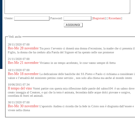
Utente:
Password:
[
Registrati
] [
Ricordami
]
Vedi anche
28/11/2020 07:00
Bre-Me 28 novembre
Tra poco l’avvento ci donerà una donna d’eccezione, la madre che ci presenta il
Figlio, la donna che ha creduto alla Parola del Signore ed ha sperato nelle sue promesse
21/11/2020 07:00
Bre-Me 21 novembre
Viviamo in un tempo accelerato, le cose vanno sempre di fretta
18/11/2020 07:00
Bre-Me 18 novembre
La dedicazione delle basiliche dei SS.Pietro e Paolo ci richiama a considerare il
valore e l’attualità del ministero petrino come servizio , non solo alla chiesa ma anche al mondo intero
10/06/2015 07:34
Il tempo del vino
Vorrei partire con questa mia riflessione dalle parole del salmo104: è un salmo dove il
creato inneggia al Creatore, e qui che la terra è animata, fecondata dalle acque dolci piovane e sorgive,
costellata di frutti ed animali.
30/11/2020 07:00
Bre-Me 30 novembre
L’apostolo Andrea ci ricorda che la fede in Cristo non è disgiunta dall’essere e
vivere nella chiesa