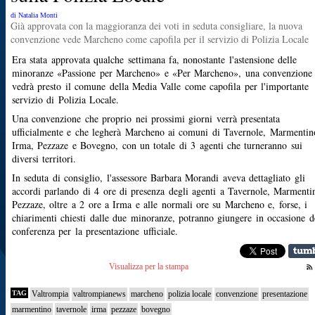
di Natalia Monti
Già approvata con la maggioranza dei voti in seduta consigliare, la nuova
convenzione vede Marcheno come capofila per il servizio di Polizia Locale
Era stata approvata qualche settimana fa, nonostante l'astensione delle
minoranze «Passione per Marcheno» e «Per Marcheno», una convenzione
vedrà presto il comune della Media Valle come capofila per l'importante
servizio di Polizia Locale.
Una convenzione che proprio nei prossimi giorni verrà presentata
ufficialmente e che legherà Marcheno ai comuni di Tavernole, Marmentin
Irma, Pezzaze e Bovegno, con un totale di 3 agenti che turneranno sui
diversi territori.
In seduta di consiglio, l'assessore Barbara Morandi aveva dettagliato gli
accordi parlando di 4 ore di presenza degli agenti a Tavernole, Marmenti
Pezzaze, oltre a 2 ore a Irma e alle normali ore su Marcheno e, forse, i
chiarimenti chiesti dalle due minoranze, potranno giungere in occasione d
conferenza per la presentazione ufficiale.
Visualizza per la stampa
TAG
Valtrompia
valtrompianews
marcheno
polizia locale
convenzione
presentazione
marmentino
tavernole
irma
pezzaze
bovegno