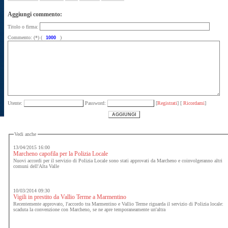
Aggiungi commento:
Titolo o firma:
Commento: (*) (
)
Utente:
Password:
[
Registrati
] [
Ricordami
]
Vedi anche
13/04/2015 16:00
Marcheno capofila per la Polizia Locale
Nuovi accordi per il servizio di Polizia Locale sono stati approvati da Marcheno e coinvolgeranno altri
comuni dell'Alta Valle
10/03/2014 09:30
Vigili in prestito da Vallio Terme a Marmentino
Recentemente approvato, l'accordo tra Marmentino e Vallio Terme riguarda il servizio di Polizia locale:
scaduta la convenzione con Marcheno, se ne apre temporaneamente un'altra