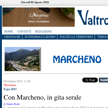
Giovedì 06 Agosto 2026
HOME
CONTATTI
REDAZIONE
CRONACHE
ECONOMIA E LAVORO
POLITICA E TERRITORIO
TERZA 
08 Giugno 2015, 12.48
Marcheno
Expo 2015
Con Marcheno, in gita serale
di Natalia Monti
La proposta del comune di Marcheno per visitare Expo 2015 è in formula se