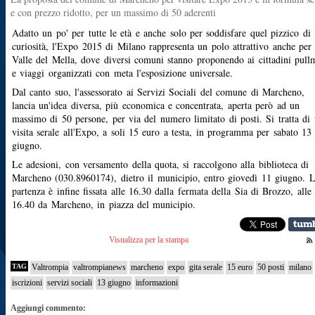
e con prezzo ridotto, per un massimo di 50 aderenti
Adatto un po' per tutte le età e anche solo per soddisfare quel pizzico di
curiosità, l'Expo 2015 di Milano rappresenta un polo attrattivo anche per 
Valle del Mella, dove diversi comuni stanno proponendo ai cittadini pull
e viaggi organizzati con meta l'esposizione universale.
Dal canto suo, l'assessorato ai Servizi Sociali del comune di Marcheno,
lancia un'idea diversa, più economica e concentrata, aperta però ad un
massimo di 50 persone, per via del numero limitato di posti. Si tratta di
visita serale all'Expo, a soli 15 euro a testa, in programma per sabato 13
giugno.
Le adesioni, con versamento della quota, si raccolgono alla biblioteca di
Marcheno (030.8960174), dietro il municipio, entro giovedì 11 giugno. 
partenza è infine fissata alle 16.30 dalla fermata della Sia di Brozzo, alle
16.40 da Marcheno, in piazza del municipio.
Visualizza per la stampa
TAG
Valtrompia
valtrompianews
marcheno
expo
gita serale
15 euro
50 posti
milano
iscrizioni
servizi sociali
13 giugno
informazioni
Aggiungi commento: