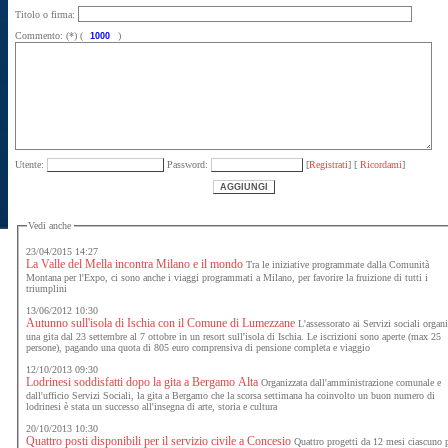
Titolo o firma:
Commento: (*) (
)
Utente:
Password:
[
Registrati
] [
Ricordami
]
Vedi anche
23/04/2015 14:27
La Valle del Mella incontra Milano e il mondo
Tra le iniziative programmate dalla Comunità
Montana per l'Expo, ci sono anche i viaggi programmati a Milano, per favorire la fruizione di tutti i
triumplini
13/06/2012 10:30
Autunno sull'isola di Ischia con il Comune di Lumezzane
L'assessorato ai Servizi sociali organ
una gita dal 23 settembre al 7 ottobre in un resort sull'isola di Ischia. Le iscrizioni sono aperte (max 25
persone), pagando una quota di 805 euro comprensiva di pensione completa e viaggio
12/10/2013 09:30
Lodrinesi soddisfatti dopo la gita a Bergamo Alta
Organizzata dall'amministrazione comunale e
dall'ufficio Servizi Sociali, la gita a Bergamo che la scorsa settimana ha coinvolto un buon numero di
lodrinesi è stata un successo all'insegna di arte, storia e cultura
20/10/2013 10:30
Quattro posti disponibili per il servizio civile a Concesio
Quattro progetti da 12 mesi ciascuno 