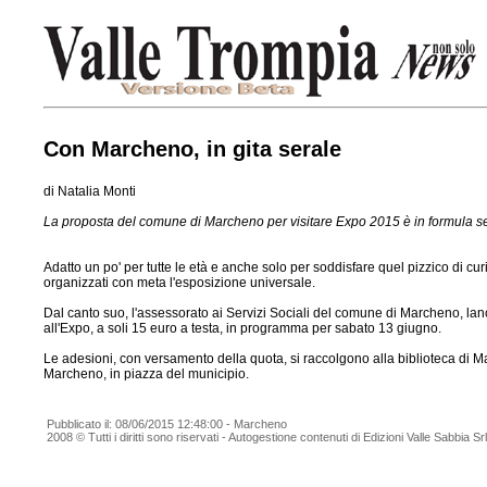
Con Marcheno, in gita serale
di Natalia Monti
La proposta del comune di Marcheno per visitare Expo 2015 è in formula se
Adatto un po' per tutte le età e anche solo per soddisfare quel pizzico di cu
organizzati con meta l'esposizione universale.
Dal canto suo, l'assessorato ai Servizi Sociali del comune di Marcheno, lanc
all'Expo, a soli 15 euro a testa, in programma per sabato 13 giugno.
Le adesioni, con versamento della quota, si raccolgono alla biblioteca di Ma
Marcheno, in piazza del municipio.
Pubblicato il: 08/06/2015 12:48:00 - Marcheno
2008 © Tutti i diritti sono riservati - Autogestione contenuti di Edizioni Valle Sabbia