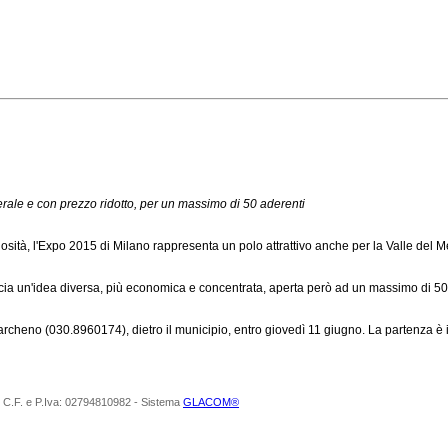
rale e con prezzo ridotto, per un massimo di 50 aderenti
riosità, l'Expo 2015 di Milano rappresenta un polo attrattivo anche per la Valle del
ia un'idea diversa, più economica e concentrata, aperta però ad un massimo di 50 per
rcheno (030.8960174), dietro il municipio, entro giovedì 11 giugno. La partenza è in
 Srl C.F. e P.Iva: 02794810982 - Sistema
GLACOM®