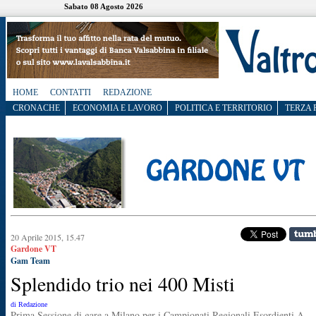
Sabato 08 Agosto 2026
HOME
CONTATTI
REDAZIONE
CRONACHE
ECONOMIA E LAVORO
POLITICA E TERRITORIO
TERZA 
20 Aprile 2015, 15.47
Gardone VT
Gam Team
Splendido trio nei 400 Misti
di Redazione
Prima Sessione di gare a Milano per i Campionati Regionali Esordienti A