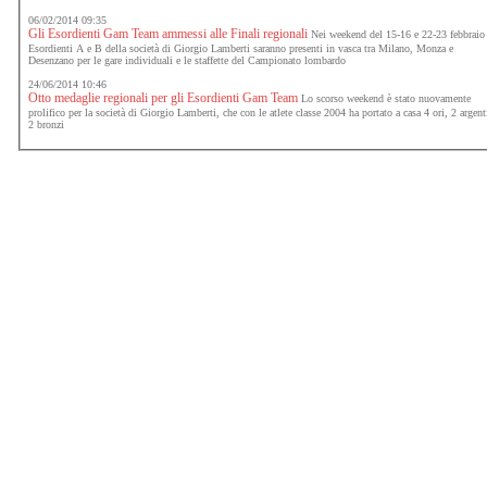
06/02/2014 09:35
Gli Esordienti Gam Team ammessi alle Finali regionali
Nei weekend del 15-16 e 22-23 febbraio 
Esordienti A e B della società di Giorgio Lamberti saranno presenti in vasca tra Milano, Monza e
Desenzano per le gare individuali e le staffette del Campionato lombardo
24/06/2014 10:46
Otto medaglie regionali per gli Esordienti Gam Team
Lo scorso weekend è stato nuovamente
prolifico per la società di Giorgio Lamberti, che con le atlete classe 2004 ha portato a casa 4 ori, 2 argent
2 bronzi