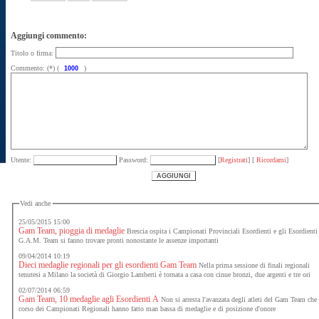
Aggiungi commento:
Titolo o firma:
Commento: (*) (
)
Utente:
Password:
[
Registrati
] [
Ricordami
]
Vedi anche
25/05/2015 15:00
Gam Team, pioggia di medaglie
Brescia ospita i Campionati Provinciali Esordienti e gli Esordienti
G.A.M. Team si fanno trovare pronti nonostante le assenze importanti
09/04/2014 10:19
Dieci medaglie regionali per gli esordienti Gam Team
Nella prima sessione di finali regionali
tenutesi a Milano la società di Giorgio Lamberti è tornata a casa con cinue bronzi, due argenti e tre ori
02/07/2014 06:59
Gam Team, 10 medaglie agli Esordienti A
Non si arresta l'avanzata degli atleti del Gam Team che
corso dei Campionati Regionali hanno fatto man bassa di medaglie e di posizione d'onore