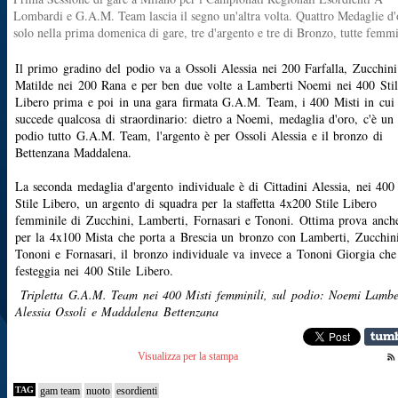
Lombardi e G.A.M. Team lascia il segno un'altra volta. Quattro Medaglie d'
solo nella prima domenica di gare, tre d'argento e tre di Bronzo, tutte femmi
Il primo gradino del podio va a Ossoli Alessia nei 200 Farfalla, Zucchini
Matilde nei 200 Rana e per ben due volte a Lamberti Noemi nei 400 Stil
Libero prima e poi in una gara firmata G.A.M. Team, i 400 Misti in cui
succede qualcosa di straordinario: dietro a Noemi, medaglia d'oro, c'è un
podio tutto G.A.M. Team, l'argento è per Ossoli Alessia e il bronzo di
Bettenzana Maddalena.
La seconda medaglia d'argento individuale è di Cittadini Alessia, nei 400
Stile Libero, un argento di squadra per la staffetta 4x200 Stile Libero
femminile di Zucchini, Lamberti, Fornasari e Tononi. Ottima prova anch
per la 4x100 Mista che porta a Brescia un bronzo con Lamberti, Zucchini
Tononi e Fornasari, il bronzo individuale va invece a Tononi Giorgia che
festeggia nei 400 Stile Libero.
Tripletta G.A.M. Team nei 400 Misti femminili, sul podio: Noemi Lamber
Alessia Ossoli e Maddalena Bettenzana
Visualizza per la stampa
TAG
gam team
nuoto
esordienti