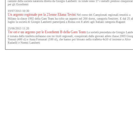
carniere della società natatoria diretta da Giorgio Lamberti: in totale sono 17 i metalli preziosi conquistat
per gli Esordienti
19/07/2013 10:30
Un argento regionale per la 21enne Eliana Tevini
Nel corso dei Campionati regionali tenutisi a
Milano la classe 1992 della Gam Team ha colto un argento nel 200 dorso, categoria Seniores. E dal 25 a
luglio la società di Giorgio Lamberti parteciperà a Roma con 8 atleti agli Italiani categoria Ragazzi
25/06/2013 11:20
Tre ori e un argento per le Esordienti B della Gam Team
La società presieduta da Giorgio Lambe
è tornata dalla trasferta milanese con tre titoli regionali, conquistati dalle giovani atlete classe 2003 Gior
Tononi (400 sl) e Anna Fornasari (100 sl), che hanno poi bissato nella staffetta 4x50 sl insieme a Alice
Radaelli e Noemi Lamberti