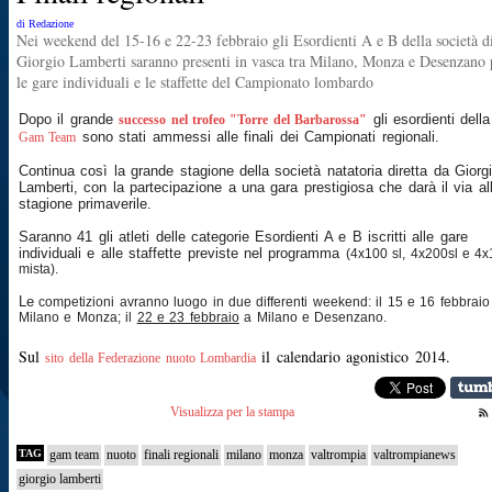
di Redazione
Nei weekend del 15-16 e 22-23 febbraio gli Esordienti A e B della società d
Giorgio Lamberti saranno presenti in vasca tra Milano, Monza e Desenzano 
le gare individuali e le staffette del Campionato lombardo
Dopo il grande
gli esordienti della
successo nel trofeo "Torre del Barbarossa"
sono stati ammessi alle finali dei Campionati regionali.
Gam Team
Continua così la grande stagione della società natatoria diretta da Giorg
Lamberti, con la partecipazione a una gara prestigiosa che darà il via al
stagione primaverile.
Saranno 41 gli atleti delle categorie Esordienti A e B iscritti alle gare
individuali e alle staffette previste nel programma
(4x100 sl, 4x200sl e 4
mista).
Le
competizioni avranno luogo in due differenti weekend: il 15 e 16 febbraio
Milano e Monza;
il
22 e 23 febbraio
a Milano e Desenzano.
Sul
il calendario agonistico 2014.
sito della Federazione nuoto Lombardia
Visualizza per la stampa
TAG
gam team
nuoto
finali regionali
milano
monza
valtrompia
valtrompianews
giorgio lamberti