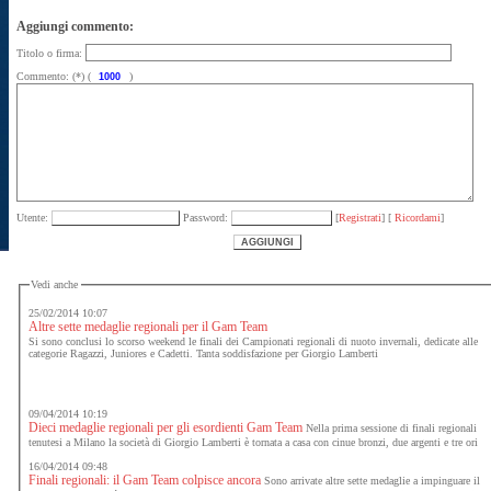
Aggiungi commento:
Titolo o firma:
Commento: (*) (
)
Utente:
Password:
[
Registrati
] [
Ricordami
]
Vedi anche
25/02/2014 10:07
Altre sette medaglie regionali per il Gam Team
Si sono conclusi lo scorso weekend le finali dei Campionati regionali di nuoto invernali, dedicate alle
categorie Ragazzi, Juniores e Cadetti. Tanta soddisfazione per Giorgio Lamberti
09/04/2014 10:19
Dieci medaglie regionali per gli esordienti Gam Team
Nella prima sessione di finali regionali
tenutesi a Milano la società di Giorgio Lamberti è tornata a casa con cinue bronzi, due argenti e tre ori
16/04/2014 09:48
Finali regionali: il Gam Team colpisce ancora
Sono arrivate altre sette medaglie a impinguare il