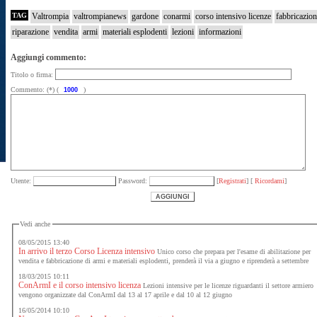
TAG
Valtrompia
valtrompianews
gardone
conarmi
corso intensivo licenze
fabbricazio
riparazione
vendita
armi
materiali esplodenti
lezioni
informazioni
Aggiungi commento:
Titolo o firma:
Commento: (*) (
)
Utente:
Password:
[
Registrati
] [
Ricordami
]
Vedi anche
08/05/2015 13:40
In arrivo il terzo Corso Licenza intensivo
Unico corso che prepara per l'esame di abilitazione per
vendita e fabbricazione di armi e materiali esplodenti, prenderà il via a giugno e riprenderà a settembre
18/03/2015 10:11
ConArmI e il corso intensivo licenza
Lezioni intensive per le licenze riguardanti il settore armiero
vengono organizzate dal ConArmI dal 13 al 17 aprile e dal 10 al 12 giugno
16/05/2014 10:10