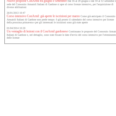
Nuove proposte ConArmI tra giugno e settembre
Dal 16 al 20 giugno e dal 10 al 12 settembre l
sede del Consorzio Armaioli Italiani di Gardone si apre al corso licenze intensivo, per l'acquisizione di
diverse abilitazioni
26/01/2013 10:47
Corso intensivo ConArmI: già aperte le iscrizioni per marzo
Come già anticipato il Consorzio
Armaioli Italiani di Gardone non perde tempo: è già pronto il calendario del corso intensivo per licenze
della prossima primavera e per gli interessati le iscrizioni sono già state aperte
01/04/2014 10:20
Un ventaglio di lezioni con il ConArmI gardonese
Continuano le proposte del Consorzio Armai
Italiani di Gardone e, nel dettaglio, sono state fissate le date d'avvio del corso intensivo per l'otteniment
delle licenze