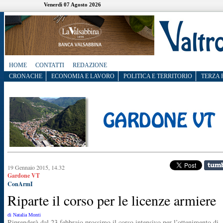
Venerdì 07 Agosto 2026
HOME
CONTATTI
REDAZIONE
CRONACHE
ECONOMIA E LAVORO
POLITICA E TERRITORIO
TERZA 
19 Gennaio 2015, 14.32
Gardone VT
ConArmI
Riparte il corso per le licenze armiere
di Natalia Monti
Riprenderà dal 23 febbraio prossimo il corso intensivo per l’ottenimento di