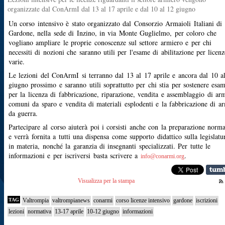
organizzate dal ConArmI dal 13 al 17 aprile e dal 10 al 12 giugno
Un corso intensivo è stato organizzato dal Consorzio Armaioli Italiani di
Gardone, nella sede di Inzino, in via Monte Guglielmo, per coloro che
vogliano ampliare le proprie conoscenze sul settore armiero e per chi
necessiti di nozioni che saranno utili per l'esame di abilitazione per licenz
varie.
Le lezioni del ConArmI si terranno dal 13 al 17 aprile e ancora dal 10 a
giugno prossimo e saranno utili soprattutto per chi stia per sostenere esam
per la licenza di fabbricazione, riparazione, vendita e assemblaggio di ar
comuni da sparo e vendita di materiali esplodenti e la fabbricazione di a
da guerra.
Partecipare al corso aiuterà poi i corsisti anche con la preparazione norma
e verrà fornita a tutti una dispensa come supporto didattico sulla legislatu
in materia, nonché la garanzia di insegnanti specializzati. Per tutte le
informazioni e per iscriversi basta scrivere a
.
info@conarmi.org
Visualizza per la stampa
TAG
Valtrompia
valtrompianews
conarmi
corso licenze intensivo
gardone
iscrizioni
lezioni
normativa
13-17 aprile
10-12 giugno
informazioni