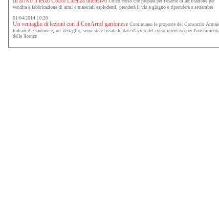
In arrivo il terzo Corso Licenza intensivo
Unico corso che prepara per l'esame di abilitazione per
vendita e fabbricazione di armi e materiali esplodenti, prenderà il via a giugno e riprenderà a settembre
01/04/2014 10:20
Un ventaglio di lezioni con il ConArmI gardonese
Continuano le proposte del Consorzio Armai
Italiani di Gardone e, nel dettaglio, sono state fissate le date d'avvio del corso intensivo per l'otteniment
delle licenze