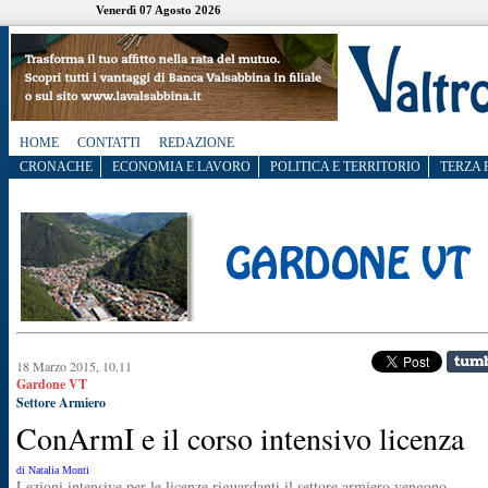
Venerdì 07 Agosto 2026
HOME
CONTATTI
REDAZIONE
CRONACHE
ECONOMIA E LAVORO
POLITICA E TERRITORIO
TERZA 
18 Marzo 2015, 10.11
Gardone VT
Settore Armiero
ConArmI e il corso intensivo licenza
di Natalia Monti
Lezioni intensive per le licenze riguardanti il settore armiero vengono