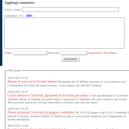
Aggiungi commento:
Titolo o firma:
Commento: (*) (
)
Utente:
Password:
[
Registrati
] [
Ricordami
]
Vedi anche
19/01/2015 14:32
Riparte il corso per le licenze armiere
Riprenderà dal 23 febbraio prossimo il corso intensivo per
l’ottenimento di licenze del settore armiero. Come sempre alla sede del ConArmI
26/01/2013 10:47
Corso intensivo ConArmI: già aperte le iscrizioni per marzo
Come già anticipato il Consorzio
Armaioli Italiani di Gardone non perde tempo: è già pronto il calendario del corso intensivo per licenze
della prossima primavera e per gli interessati le iscrizioni sono già state aperte
16/05/2014 10:10
Nuove proposte ConArmI tra giugno e settembre
Dal 16 al 20 giugno e dal 10 al 12 settembre l
sede del Consorzio Armaioli Italiani di Gardone si apre al corso licenze intensivo, per l'acquisizione di
diverse abilitazioni
08/05/2015 13:40