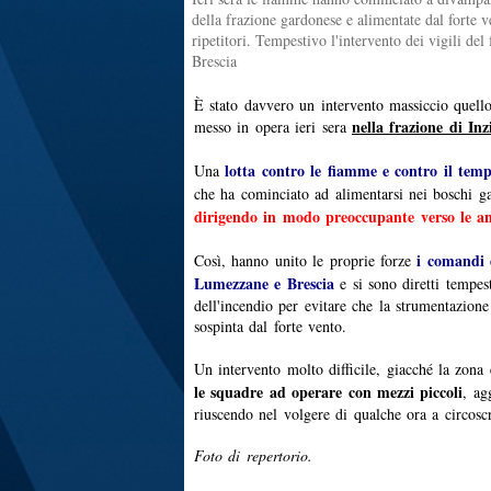
della frazione gardonese e alimentate dal forte v
ripetitori. Tempestivo l'intervento dei vigili d
Brescia
È stato davvero un intervento massiccio quello
nella frazione di I
messo in opera ieri sera
lotta contro le fiamme e contro il tem
Una
che ha cominciato ad alimentarsi nei boschi 
dirigendo in modo preoccupante verso le ant
i comandi
Così, hanno unito le proprie forze
Lumezzane e Brescia
e si sono diretti tempes
dell'incendio per evitare che la strumentazione
sospinta dal forte vento.
Un intervento molto difficile, giacché la zona
le squadre ad operare con mezzi piccoli
, ag
riuscendo nel volgere di qualche ora a circoscr
Foto di repertorio.