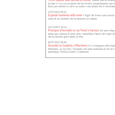
Venerdì sera in localit
ha dato il via a un incendio che ha avvolto completamente una cas
fuoco per mettere in salvo un uomo e una donna che si trovavano
25/07/2014 06:52
Esplode bombola nella notte
I Vigili del Fuoco sono dovuti i
causa di un incendio che ha distrutto un camper
16/12/2013 10:14
Principio d'incendio in via Nord a Sarezzo
Ieri poco dopo 
alzata una colonna di fumo nero: immediato l'arrivo dei vigili del
che ha lasciato gravi danni al tetto
06/07/2012 08:00
Incendio in fonderia a Marcheno
Si è sviluppato nella fonde
Marcheno, in via Gitti, l'incendio che nella mattinata di ieri ha v
ambulanze, Polizia Locale e Carabinieri