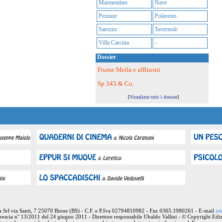
Marmentino
Nave
Pezzaze
Polaveno
Sarezzo
Tavernole
Villa Carcina
-
Dossier
Fiume Mella e affluenti
Sp 345 & Co.
[
Visualizza tutti i dossier
]
ia Srl via Santi, 7 25070 Bione (BS) - C.F. e P.Iva 02794810982 - Fax 0365.1980261 - E-mail
inf
rescia n° 13/2011 del 24 giugno 2011 - Direttore responsabile Ubaldo Vallini - © Copyright Ediz