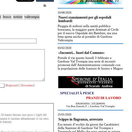
10/08/2020
i
bosco
notizie
valtrompia
Nuovi stanziamenti per gli ospedali
lombardi
Pioggia di milioni sulla sanità pubblica
bresciana, la maggior parte destinati al Civile
per il nuovo Ospedale dei Bambini, ma una
fetta spetta anche al presidio di Gardone
Valtrompia
03/02/2020
«Incontri... fuori dal Comune»
Prende il via questo lunedì 3 febbraio a
Gardone Val Trompia una serie di incontri
promossi dall’Amministrazione comunale con
la popolazione delle frazioni di Inzino e Magno
[
Registrati
] [
Ricordami
]
25/01/2020
e 20 hanno faticato non poco i vigili del
zata) il casolare abbandonato il cui tetto
Scippo in flagranza, arrestato
lle fiamme
Era tenuto d’occhio da giorni dai Carabinieri
della Stazione di Gardone Val Trompia e
Tavernole sul Mella che sono entrati in azione