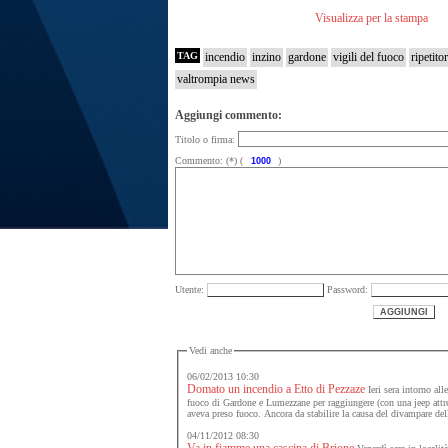
Visualizza per la stampa
TAG
incendio
inzino
gardone
vigili del fuoco
ripetitor
valtrompia news
Aggiungi commento:
Titolo o firma:
Commento: (*) (
)
Utente:
Password:
Vedi anche
06/02/2013 10:30
Domato un incendio a Etto di Pezzaze
Ieri sera intorno all
fuoco di Gardone e Lumezzane per raggiungere (con una jeep attrez
aveva preso fuoco. Ancora da stabilire la causa del divampare de
04/11/2012 08:30
Va in fiamme una cascina di Brione