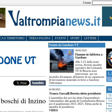
Utente:
CA E TERRITORIO
TERZA PAGINA
EVENTI
SPORT
LETTERE
Notizie da Gardone VT
30/05/2022
Fiamme in fabbrica a
Gardone
Alle 5:15 della notte
scorsa, diverse squadre
operative del Comando
VF di Brescia sono
L
intervenute per un
incendio divampato all'interno di un capannone
GA
di lavorazione materiale in ferro a Gardone
Valtrompia
M
01/06/2021
Franco Gussalli Beretta eletto presidente
T
boschi di Inzino
L'assemblea dei soci ha eletto l'imprenditore
S
valtrumplino alla guida di Confindustria Brescia
per il quadriennio 2021-2025. Eletta anche la
R
squadra di presidenza
VIDEO
re in un'impervia zona boscosa
TE