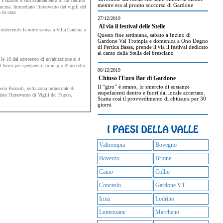
à Piazzole il surriscaldamento di un camino
mentre era al pronto soccorso di Gardone
cina. Immediato l'intervento dei vigili del
 in casa
27/12/2019
Al via il festival delle Stelle
ntervenite la notte scorsa a Villa Carcina a
Questo fine settimana, sabato a Inzino di
Gardone Val Trompia e domenica a Ono Degno
di Pertica Bassa, prende il via il festival dedicato
al canto della Stella del bresciano
le 18 dal sottotetto di un'abitazione si è
 fuoco per spegnere il principio d'incendio,
06/12/2019
Chiuso l'Euro Bar di Gardone
Il “giro” è strano, lo smercio di sostanze
ria Bozzoli, nella zona industriale di
stupefacenti dentro e fuori dal locale accertato.
isto l'intervento di Vigili del Fuoco,
Scatta così il provvedimento di chiusura per 30
giorni
Valtrompia
Bovegno
Bovezzo
Brione
Caino
Collio
Concesio
Gardone VT
Irma
Lodrino
Lumezzane
Marcheno