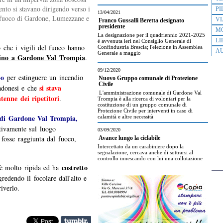
ento si stavano dirigendo verso i
PI
13/04/2021
el fuoco di Gardone, Lumezzane e
VI
Franco Gussalli Beretta designato
presidente
M
La designazione per il quadriennio 2021-2025
LI
è avvenuta ieri nel Consiglio Generale di
 che i vigili del fuoco hanno
Confindustria Brescia; l'elezione in Assemblea
AU
Generale a maggio
nzino a Gardone Val Trompia
.
09/12/2020
po
per estinguere un incendio
Nuovo Gruppo comunale di Protezione
Civile
si stava
gadonesi e che
L'amministrazione comunale di Gardone Val
enne dei ripetitori
.
Trompia è alla ricerca di volontari per la
costituzione di un gruppo comunale di
Protezione Civile per interventi in caso di
 di Gardone Val Trompia,
calamità e altre necessità
tivamente sul luogo
03/09/2020
 fosse raggiunta dal fuoco,
Avance lungo la ciclabile
Intercettato da un carabiniere dopo la
segnalazione, cercava anche di sottrarsi al
controllo innescando con lui una collutazione
costretto
 è molto ripida ed ha
gredendo il focolare dall'alto e
iverlo.