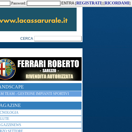
REGISTRATI
RICORDAMI
Password:
[
] [
]
ANDSCAPE
M TEAM - GESTIONE IMPIANTI SPORTIVI
AGAZINE
ECNOLOGIA
ALUTE
AGAZZINEWS
RZO SETTORE