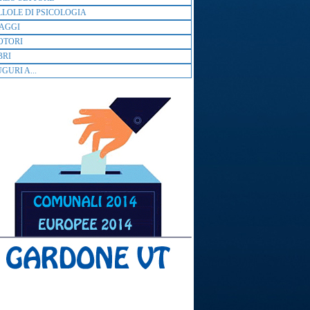
LLOLE DI PSICOLOGIA
AGGI
OTORI
BRI
GURI A...