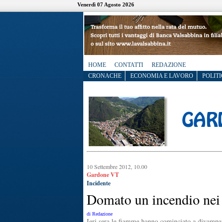
Venerdì 07 Agosto 2026
HOME
CONTATTI
REDAZIONE
CRONACHE
ECONOMIA E LAVORO
POLITI
10 Settembre 2012, 10.00
Gardone VT
Incidente
Domato un incendio nei 
di Redazione
Ieri sera le fiamme hanno cominciato a divampa