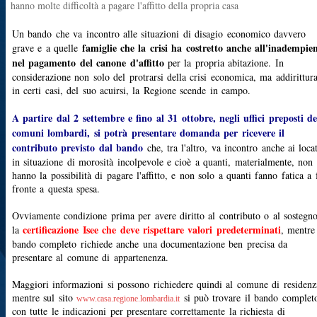
hanno molte difficoltà a pagare l'affitto della propria casa
Un bando che va incontro alle situazioni di disagio economico davvero
famiglie che la crisi ha costretto anche all'inadempie
grave e a quelle
nel pagamento del canone d'affitto
per la propria abitazione. In
considerazione non solo del protrarsi della crisi economica, ma addirittura
in certi casi, del suo acuirsi, la Regione scende in campo.
A partire dal 2 settembre e fino al 31 ottobre, negli uffici preposti de
comuni lombardi, si potrà presentare domanda per ricevere il
contributo previsto dal bando
che, tra l'altro, va incontro anche ai loca
in situazione di morosità incolpevole e cioè a quanti, materialmente, non
hanno la possibilità di pagare l'affitto, e non solo a quanti fanno fatica a 
fronte a questa spesa.
Ovviamente condizione prima per avere diritto al contributo o al sostegn
certificazione Isee che deve rispettare valori predeterminati
la
, mentre 
bando completo richiede anche una documentazione ben precisa da
presentare al comune di appartenenza.
Maggiori informazioni si possono richiedere quindi al comune di residenz
mentre sul sito
si può trovare il bando complet
www.casa.regione.lombardia.it
con tutte le indicazioni per presentare correttamente la richiesta di