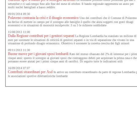
settembre e ci sarà tempo fino alle fine del mese di ottobre. Il bando regionale rappresenta un aiuto per
molti nuclei famigliari a basso reddito
09/01/2014 09:30
Polaveno contrasta la crisi e il disagio economico
Uno dei contributi che il Comune di Polaveno
ha deciso di mettere in campo per il sostegno alle famiglie è quello che aiuta soggetti con gravi disagi
economici e in situazioni di morosità incolpevole: 3 su 5 le richieste soddisfatte
15/08/2013 11:00
Dalla Regione contributi per i genitori separati
La Regione Lombardia ha stanziato un milione di
euro per sostenere le situazioni di criticità di genitori separati o in via di separazione che vivano in una
situazione di profondo disagio economico. Obiettivo è sostenere la corretta crescita dei figli minori
09/11/2013 11:30
Buone nuove per i giovani sposi lombardi
Rate del mutuo ribassate del 2% di interesse per i prim
cinque anni: questo il sostegno ai giovani sposi che contraggono debiti per acquistare la prima casa e che
potranno essere aiutati per i primi cinque anni di sacrifici. Di seguito tutte le indicazioni utili
16/09/2014 07:07
Contributi straordinari per Asd
In arrivo un contributo straordinario da parte di regione Lombardia 
le associazioni sportive dilettantistiche lombarde