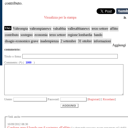
contributo.
Visualizza per la stampa
TAG
Valtrompia
valtrompianews
valsabbia
vallesabbianews
terzo settore
affitto
contributo
sostegno
economia
terzo settore
regione lombardia
bando
disagio economico grave
inadempienza
2 settembre
31 ottobre
informazioni
Aggiungi
commento:
Titolo o firma:
Commento: (*) (
)
Utente:
Password:
[
Registrati
] [
Ricordami
]
Vedi anche
10/09/2012 08:30
Gardone apre il bando per il sostegno all'affitto
Le domande possono essere presentate già dall'1