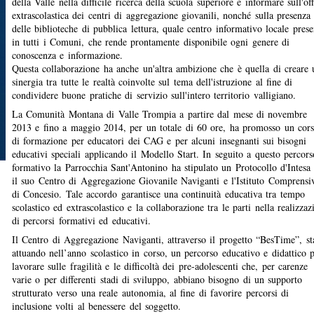
della Valle nella difficile ricerca della scuola superiore e informare sull'off
extrascolastica dei centri di aggregazione giovanili, nonché sulla presenza
delle biblioteche di pubblica lettura, quale centro informativo locale prese
in tutti i Comuni, che rende prontamente disponibile ogni genere di
conoscenza e informazione.
Questa collaborazione ha anche un'altra ambizione che è quella di creare 
sinergia tra tutte le realtà coinvolte sul tema dell'istruzione al fine di
condividere buone pratiche di servizio sull'intero territorio valligiano.
La Comunità Montana di Valle Trompia a partire dal mese di novembre
2013 e fino a maggio 2014, per un totale di 60 ore, ha promosso un cor
di formazione per educatori dei CAG e per alcuni insegnanti sui bisogni
educativi speciali applicando il Modello Start. In seguito a questo percors
formativo la Parrocchia Sant'Antonino ha stipulato un Protocollo d'Intesa 
il suo Centro di Aggregazione Giovanile Naviganti e l'Istituto Comprensi
di Concesio. Tale accordo garantisce una continuità educativa tra tempo
scolastico ed extrascolastico e la collaborazione tra le parti nella realizzaz
di percorsi formativi ed educativi.
Il Centro di Aggregazione Naviganti, attraverso il progetto “BesTime”, st
attuando nell’anno scolastico in corso, un percorso educativo e didattico 
lavorare sulle fragilità e le difficoltà dei pre-adolescenti che, per carenze
varie o per differenti stadi di sviluppo, abbiano bisogno di un supporto
strutturato verso una reale autonomia, al fine di favorire percorsi di
inclusione volti al benessere del soggetto.