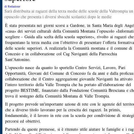
di Redazione
Sarà distribuita ai ragazzi della terza medie delle scuole della Valtrompia un
opuscolo che presenta i diversi sbocchi scolastici dopo le medie
È stata presentata nei giorni scorsi a Gardone, in Santa Maria degli Angel
«casa» dei servizi culturali della Comunità Montana l’opuscolo «Informati
scegliere - Guida alla scelta della scuola superiore», rivolto ai ragazzi che
frequentano la terza media con l’obiettivo di presentare l’offerta formativa
delle scuole superiori. A realizzarla la Comunità montana e il comune di
Concesio e in collaborazione col Cag Naviganti della Parrocchia
Sant’Antonino.
L'opuscolo nasce da quanto lo sportello Centro Servizi, Lavoro, Pari
Opportunità, Giovani del Comune di Concesio fa da anni e dalla proficua
collaborazione che il Centro aggregazione giovanile Naviganti ha attivato
l'intero territorio della Valle Trompia che ha portato all'elaborazione del
progetto BESTIME, finanziato dalla Fondazione Comunità Bresciana e ch
trova il sostegno della Comunità Montana di Valle Trompia.
Il progetto prevede un'importante azione di rete con le agenzie del territo
che a diverso titolo lavorano per la crescita dei ragazzi. In primis,
fondamentale, è il lavoro in rete con la scuola per condivisione di strategi
percorsi ed obiettivi.
Partendo da queste premesse, si è ritenuto utile aiutare le famiglie e i rag