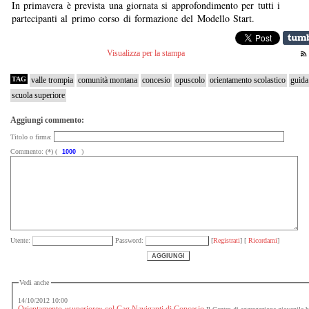
In primavera è prevista una giornata si approfondimento per tutti i
partecipanti al primo corso di formazione del Modello Start.
Visualizza per la stampa
TAG
valle trompia
comunità montana
concesio
opuscolo
orientamento scolastico
guida
scuola superiore
Aggiungi commento:
Titolo o firma:
Commento: (*) (
)
Utente:
Password:
[
Registrati
] [
Ricordami
]
Vedi anche
14/10/2012 10:00
Orientamento «superiore» col Cag Naviganti di Concesio