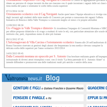
Il Centro di aggregazione giovanile 
ideato un percorso di cinque incontri da due ore ciascuno con il quale incontrare i ragazzi delle sei classi 
terza media del paese e orientarne le scelte della scuola superiore
07/11/2014 14:50
Orientamento scolastico con il Cag Naviganti
Anche quest’anno l’équipe educativa si rivolge con
degli incontri agli studenti delle terze medie di Concesio per portare a conoscenza dei ragazzi l'offerta
formativa di Brescia e della Valle Trompia e a conoscere meglio sé stessi e le proprie attitudini
12/09/2012 08:30
Un «Viaggio in Valle Trompia e dintorni»
Si riconferma l'impegno di Comunità Montana e SIB
per offrire proposte didattiche e di svago a studenti di tutte le età, con particolare attenzione alle scuole d
territorio che, però, rispondono meno di altre più lontane
09/11/2012 07:45
L'Informagiovani di Villa Carcina e l'orientamento scolastico
Stasera alle 20 nell'auditorium di
Roma l'incontro riservato ai genitori degli alunni che frequentano la tera media e devono compiere la
delicata scelta delle superiori per l'anno scolastico 2013/2014
14/01/2013 09:45
Dalla Comunità montana un opuscolo per S. Antonio
Una brochure realizzata grazie all'impegn
istituzionale di diversi attori triumplini e non: con il titolo "La festa patronale di S. Antonio Abate" si
intende diffondere e promuovere una delle tradizioni rurali più antiche e sentite della zona