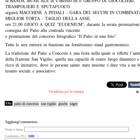
la BANDA MUSICALE di Concesio ed il GRUPPO DI GIOCOLIERI,
TRAMPOLIERI E SPUTAFUOCO.
seguirà MACCHINE A PEDALI - GARA DEI SECCHI IN COMBINAT
MIGLIOR TORTA - TAGLIO DELLA ASSE.
ore 21,00 GIOCO A QUIZ “EUGENIUM”, durante la serata premiazioni
consegna del Palio alla contrada vincente
e premiazione del concorso fotografico “Il Palio in una foto”.
Tutte le sere entrerà in funzione un fornitissimo stand gastronomico.
La tradizione del Palio a Concesio è una festa nella quale si riflette l’ani
della frazione San Vigilio, quella sua capacità di essere luogo dinamico e
ricco di iniziative, dove le persone sanno stare insieme e dare vita a un b
tessuto sociale e associativo.
Visualizza per la stampa
TAG
palio di concesio
san vigilio
giochi
sagre
Aggiungi commento:
Titolo o firma:
Commento: (*) (
)