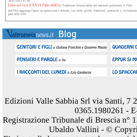
28/07/2012 07:46
Entra nel vivo il XXVI Palio dellOca
Tradizione irrinunciabile del territorio polavense, il Palio
dell'Oca raggiunge l'apice tra questa sera e domani, con sfide, giochi, tradizioni, spettacolo e, ovviamente
gara delle oche
Edizioni Valle Sabbia Srl via Santi, 7
0365.1980261 - E
Registrazione Tribunale di Brescia n° 
Ubaldo Vallini - © Copyri