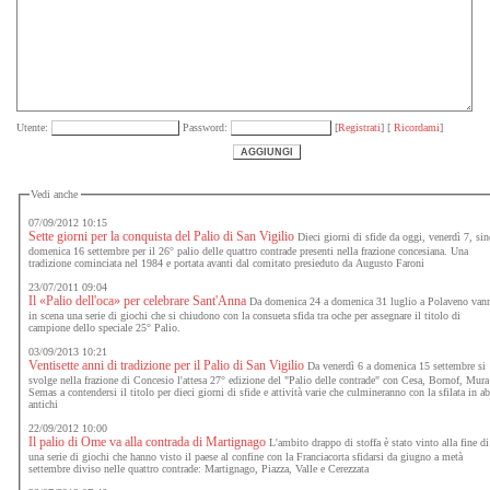
Utente:
Password:
[
Registrati
] [
Ricordami
]
Vedi anche
07/09/2012 10:15
Sette giorni per la conquista del Palio di San Vigilio
Dieci giorni di sfide da oggi, venerdì 7, sin
domenica 16 settembre per il 26° palio delle quattro contrade presenti nella frazione concesiana. Una
tradizione cominciata nel 1984 e portata avanti dal comitato presieduto da Augusto Faroni
23/07/2011 09:04
Il «Palio dell'oca» per celebrare Sant'Anna
Da domenica 24 a domenica 31 luglio a Polaveno van
in scena una serie di giochi che si chiudono con la consueta sfida tra oche per assegnare il titolo di
campione dello speciale 25° Palio.
03/09/2013 10:21
Ventisette anni di tradizione per il Palio di San Vigilio
Da venerdì 6 a domenica 15 settembre si
svolge nella frazione di Concesio l'attesa 27° edizione del "Palio delle contrade" con Cesa, Bornof, Mura
Semas a contendersi il titolo per dieci giorni di sfide e attività varie che culmineranno con la sfilata in ab
antichi
22/09/2012 10:00
Il palio di Ome va alla contrada di Martignago
L'ambito drappo di stoffa è stato vinto alla fine di
una serie di giochi che hanno visto il paese al confine con la Franciacorta sfidarsi da giugno a metà
settembre diviso nelle quattro contrade: Martignago, Piazza, Valle e Cerezzata