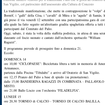
San Vigilio, col partrocinio dell'assessorato alla Cultura di Concesio
La tradizionale manifestazione, che mette in contrapposizione le "volpi" d
Bornöf, i "galli" della Césa, i "cavalli" di Müra e le "aquile" di Samàs, 
già preso il via venerdì 12 settembre con una partecipatissima gara di cor
alla quale ha fatto seguito un'altrettanto gradita spaghettata offerta a tutti 
partecipanti dal Comitato del Palio.
Oggi, sabato, è stata la volta della staffetta podistica, in attesa di una sera
danzante col liscio suonato e cantato dall'orchestra spettacolo "William
Ragazzi".
Il programma prevede di proseguire fino a domenica 21.
Eccolo:
DOMENICA 14
ore 10,00 “CICLOPAESE”: Biciclettata libera a tutti in memoria di Ame
Armanasco,
partenza dalla Piscina “Tibidabo” e arrivo all’Oratorio di San Vigilio.
ore 12,15 Pranzo del Palio a base di spiedo (su prenotazione).
dalle 15,00 BANDIERINA RAGAZZI IN COMBINATA - PALLAVOLO
MISTO.
ore 21,00 Ballo Liscio con l’orchestra “FILADELFIA”.
LUNEDÌ 15
ore 20,30 TORNEO di CALCIO - TORNEO DI CALCIO BALILLA.