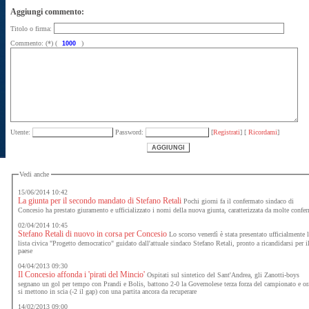
Aggiungi commento:
Titolo o firma:
Commento: (*) (
)
Utente:
Password:
[
Registrati
] [
Ricordami
]
Vedi anche
15/06/2014 10:42
La giunta per il secondo mandato di Stefano Retali
Pochi giorni fa il confermato sindaco di
Concesio ha prestato giuramento e ufficializzato i nomi della nuova giunta, caratterizzata da molte confe
02/04/2014 10:45
Stefano Retali di nuovo in corsa per Concesio
Lo scorso venerdì è stata presentato ufficialmente 
lista civica "Progetto democratico" guidato dall'attuale sindaco Stefano Retali, pronto a ricandidarsi per i
paese
04/04/2013 09:30
Il Concesio affonda i 'pirati del Mincio'
Ospitati sul sintetico del Sant'Andrea, gli Zanotti-boys
segnano un gol per tempo con Prandi e Bolis, battono 2-0 la Governolese terza forza del campionato e or
si mettono in scia (-2 il gap) con una partita ancora da recuperare
14/02/2013 09:00