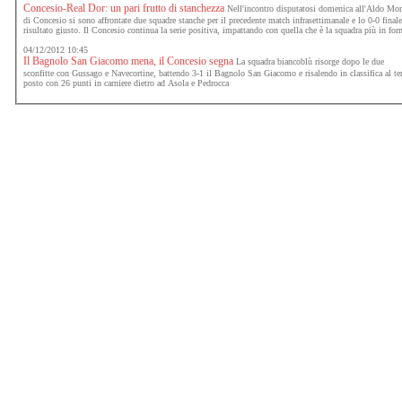
Concesio-Real Dor: un pari frutto di stanchezza
Nell'incontro disputatosi domenica all'Aldo Mo
di Concesio si sono affrontate due squadre stanche per il precedente match infrasettimanale e lo 0-0 finale
risultato giusto. Il Concesio continua la serie positiva, impattando con quella che è la squadra più in fo
04/12/2012 10:45
Il Bagnolo San Giacomo mena, il Concesio segna
La squadra biancoblù risorge dopo le due
sconfitte con Gussago e Navecortine, battendo 3-1 il Bagnolo San Giacomo e risalendo in classifica al te
posto con 26 punti in carniere dietro ad Asola e Pedrocca