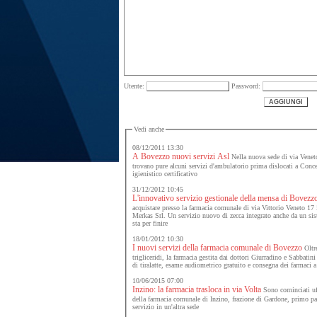
Utente:
Password:
Vedi anche
08/12/2011 13:30
A Bovezzo nuovi servizi Asl
Nella nuova sede di via Veneto 
trovano pure alcuni servizi d'ambulatorio prima dislocati a Conce
igienistico certificativo
31/12/2012 10:45
L'innovativo servizio gestionale della mensa di Bovezz
acquistare presso la farmacia comunale di via Vittorio Veneto 17 i
Merkas Srl. Un servizio nuovo di zecca integrato anche da un sis
sta per finire
18/01/2012 10:30
I nuovi servizi della farmacia comunale di Bovezzo
Oltre
trigliceridi, la farmacia gestita dai dottori Giurradino e Sabbatin
di tiralatte, esame audiometrico gratuito e consegna dei farmaci 
10/06/2015 07:00
Inzino: la farmacia trasloca in via Volta
Sono cominciati uff
della farmacia comunale di Inzino, frazione di Gardone, primo pa
servizio in un'altra sede