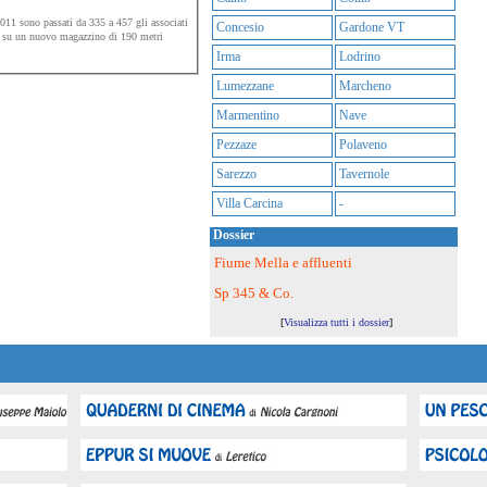
11 sono passati da 335 a 457 gli associati
Concesio
Gardone VT
he su un nuovo magazzino di 190 metri
Irma
Lodrino
Lumezzane
Marcheno
Marmentino
Nave
Pezzaze
Polaveno
Sarezzo
Tavernole
Villa Carcina
-
Dossier
Fiume Mella e affluenti
Sp 345 & Co.
[
Visualizza tutti i dossier
]