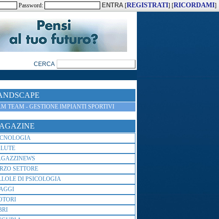
REGISTRATI
RICORDAMI
Password:
[
] [
]
ANDSCAPE
M TEAM - GESTIONE IMPIANTI SPORTIVI
AGAZINE
ECNOLOGIA
ALUTE
AGAZZINEWS
RZO SETTORE
LLOLE DI PSICOLOGIA
AGGI
OTORI
BRI