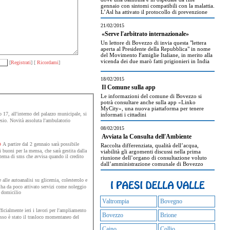
gennaio con sintomi compatibili con la malattia.
L’Asl ha attivato il protocollo di prevenzione
21/02/2015
«Serve l'arbitrato internazionale»
Un lettore di Bovezzo di invia questa "lettera
aperta al Presidente della Repubblica" in nome
del Movimento Famiglie Italiane, in merito alla
vicenda dei due marò fatti prigionieri in India
[
Registrati
] [
Ricordami
]
18/02/2015
Il Comune sulla app
Le informazioni del comune di Bovezzo si
potrà consultare anche sulla app «Linko
MyCity», una nuova piattaforma per tenere
17, all'interno del palazzo municipale, si
informati i cittadini
sio. Novità assoluta l'ambulatorio
08/02/2015
Avviata la Consulta dell'Ambiente
o
A partire dal 2 gennaio sarà possibile
Raccolta differenziata, qualità dell’acqua,
 buoni per la mensa, che sarà gestita dalla
viabilità gli argomenti discussi nella prima
tema di sms che avvisa quando il credito
riunione dell’organo di consultazione voluto
dall’amministrazione comunale di Bovezzo
 alle autoanalisi su glicemia, colesterolo e
i ha da poco attivato servizi come noleggio
a domicilio
Valtrompia
Bovegno
icialmente ieri i lavori per l'ampliamento
Bovezzo
Brione
sso è stato il trasloco momentaneo del
Caino
Collio