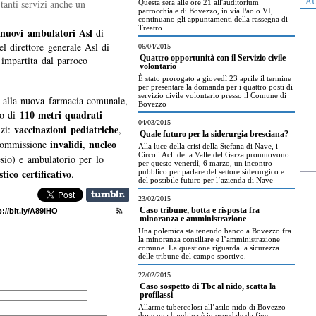
AU
tanti servizi anche un
Questa sera alle ore 21 all'auditorium
parrocchiale di Bovezzo, in via Paolo VI,
continuano gli appuntamenti della rassegna di
Treatro
 nuovi ambulatori Asl
di
l direttore generale Asl di
06/04/2015
 impartita dal parroco
Quattro opportunità con il Servizio civile
volontario
È stato prorogato a giovedì 23 aprile il termine
per presentare la domanda per i quattro posti di
servizio civile volontario presso il Comune di
o alla nuova farmacia comunale,
Bovezzo
110 metri quadrati
io di
04/03/2015
vaccinazioni pediatriche
izi:
,
Quale futuro per la siderurgia bresciana?
invalidi
nucleo
commissione
,
Alla luce della crisi della Stefana di Nave, i
Circoli Acli della Valle del Garza promuovono
sio) e ambulatorio per lo
per questo venerdì, 6 marzo, un incontro
tico certificativo
.
pubblico per parlare del settore siderurgico e
del possibile futuro per l’azienda di Nave
23/02/2015
Caso tribune, botta e risposta fra
minoranza e amministrazione
Una polemica sta tenendo banco a Bovezzo fra
la minoranza consiliare e l’amministrazione
comune. La questione riguarda la sicurezza
delle tribune del campo sportivo.
22/02/2015
Caso sospetto di Tbc al nido, scatta la
profilassi
Allarme tubercolosi all’asilo nido di Bovezzo
dove una bambina è in ospedale da fine