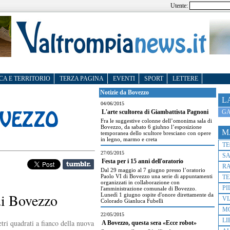
Utente:
CA E TERRITORIO
TERZA PAGINA
EVENTI
SPORT
LETTERE
Notizie da Bovezzo
L
04/06/2015
GA
L'arte scultorea di Giambattista Pagnoni
Fra le suggestive colonne dell’omonima sala di
Bovezzo, da sabato 6 giuhno l’esposizione
M
temporanea dello scultore bresciano con opere
in legno, marmo e creta
T
27/05/2015
S
Festa per i 15 anni dell'oratorio
R
Dal 29 maggio al 7 giugno presso l’oratorio
Paolo VI di Bovezzo una serie di appuntamenti
TE
organizzati in collaborazione con
PI
l'amministrazione comunale di Bovezzo.
di Bovezzo
Lunedì 1 giugno ospite d'onore direttamente da
VI
Colorado Gianluca Fubelli
M
22/05/2015
LI
tri quadrati a fianco della nuova
A Bovezzo, questa sera «Ecce robot»