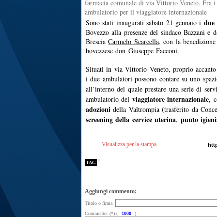
farmacia comunale di via Vittorio Veneto. Fra i 
ambulatorio per il viaggiatore internazionale
due
Sono stati inaugurati sabato 21 gennaio i
Bovezzo alla presenze del sindaco Bazzani e de
Brescia
Carmelo Scarcella
, con la benedizione
bovezzese
don Giuseppe Facconi
.
Situati in via Vittorio Veneto, proprio accant
i due ambulatori possono contare su uno spaz
all’interno del quale prestare una serie di serv
viaggiatore internazionale
ambulatorio del
, 
adozioni
della Valtrompia (trasferito da Conce
screening della cervice uterina
punto igienis
,
Visualizza per la stampa
TAG
Aggiungi commento:
Titolo o firma:
Commento: (*) (
)