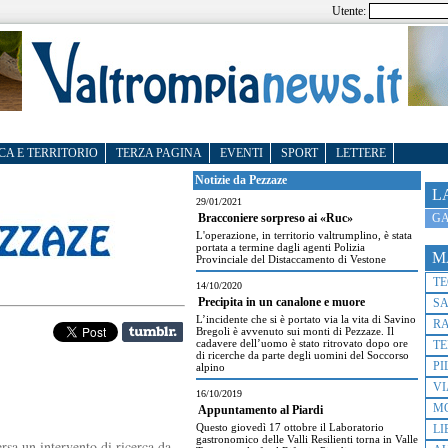
Utente:
CA E TERRITORIO
TERZA PAGINA
EVENTI
SPORT
LETTERE
Notizie da Pezzaze
L
29/01/2021
GA
Bracconiere sorpreso ai «Ruc»
L'operazione, in territorio valtrumplino, è stata
portata a termine dagli agenti Polizia
M
Provinciale del Distaccamento di Vestone
T
14/10/2020
Precipita in un canalone e muore
S
L’incidente che si è portato via la vita di Savino
R
Bregoli è avvenuto sui monti di Pezzaze. Il
cadavere dell’uomo è stato ritrovato dopo ore
TE
di ricerche da parte degli uomini del Soccorso
PI
alpino
VI
16/10/2019
M
Appuntamento al Piardi
Questo giovedì 17 ottobre il Laboratorio
LI
gastronomico delle Valli Resilienti torna in Valle
rsa un intervento di ricerca da