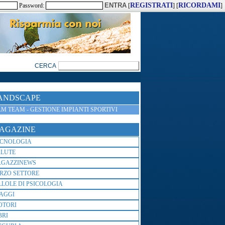
REGISTRATI
RICORDAMI
Password:
[
] [
]
ANDSCAPE
M TEAM - GESTIONE IMPIANTI SPORTIVI
AGAZINE
ECNOLOGIA
ALUTE
AGAZZINEWS
RZO SETTORE
LLOLE DI PSICOLOGIA
AGGI
OTORI
BRI