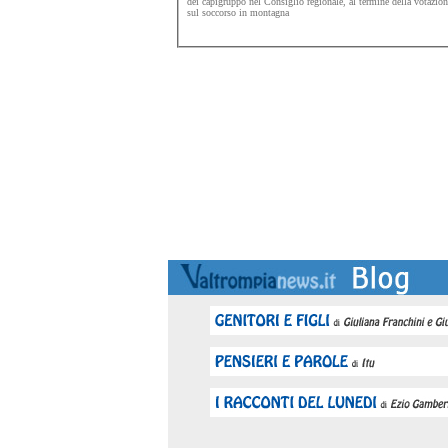
dei capigruppo nel Consiglio regionale, al termine della votazio
sul soccorso in montagna