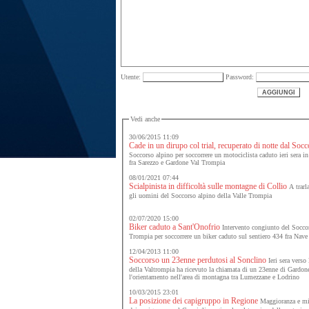
Utente:
Password:
Vedi anche
30/06/2015 11:09
Cade in un dirupo col trial, recuperato di notte dal Soc
Soccorso alpino per soccorrere un motociclista caduto ieri sera in
fra Sarezzo e Gardone Val Trompia
08/01/2021 07:44
Scialpinista in difficoltà sulle montagne di Collio
A trarla
gli uomini del Soccorso alpino della Valle Trompia
02/07/2020 15:00
Biker caduto a Sant'Onofrio
Intervento congiunto del Soccor
Trompia per soccorrere un biker caduto sul sentiero 434 fra Nav
12/04/2013 11:00
Soccorso un 23enne perdutosi al Sonclino
Ieri sera verso
della Valtrompia ha ricevuto la chiamata di un 23enne di Gardone
l'orientamento nell'area di montagna tra Lumezzane e Lodrino
10/03/2015 23:01
La posizione dei capigruppo in Regione
Maggioranza e mino