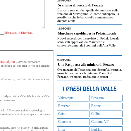
23/04/2015
Si amplia il mercato di Pezzaze
È ancora una novità, quella del mercato nella
frazione di Stravignino, e, come anticipato, la
possibilità che le bancarelle aumentassero
diventa realtà
13/04/2015
[
Registrati
] [
Ricordami
]
Marcheno capofila per la Polizia Locale
Nuovi accordi per il servizio di Polizia Locale
sono stati approvati da Marcheno e
coinvolgeranno altri comuni dell'Alta Valle
03/04/2015
corso alpino
È dovuto intervenire il
Una Pasquetta alla miniera di Pezzaze
 un dirupo col suo trial in Val di Portegno,
Organizzata dall'associazione ScopriValtrompia,
torna la Pasquetta alla miniera Marzoli di
Pezzaze, tra storia, tradizione e sapori
 d’impaccio, con l’iuto dell’eliambulanza,
so Alpino della Valle Sabbia e della Valle
Valtrompia
Bovegno
e e Lumezzane
Bovezzo
Brione
 le 21 il Soccorso alpino e speleologico
Caino
Collio
 uscito con la moto e incapace di ritrovare
Concesio
Gardone VT
ranza, ecco "in pillole" le dichiarazioni
Irma
Lodrino