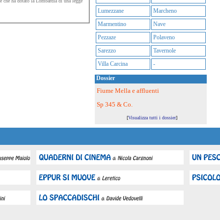
ne che ha dotato la Lombardia di una legge
Lumezzane
Marcheno
Marmentino
Nave
Pezzaze
Polaveno
Sarezzo
Tavernole
Villa Carcina
-
Dossier
Fiume Mella e affluenti
Sp 345 & Co.
[
Visualizza tutti i dossier
]