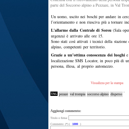
parte del Soccorso alpino a Pezzaze, in Val Tro
Un uomo, uscito nei boschi per andare in cerc
l’orientamento e non riusciva più a tornare ind
L'allarme dalla Centrale di Soreu
(Sala oper
urgenza) è arrivato alle ore 15.
Sono stati così attivati i tecnici della stazio
alpino, competenti per territorio.
Grazie a un’ottima conoscenza dei luoghi
e 
localizzazione SMS Locator, in poco più di un’
persona, illesa, al proprio automezzo.
Visualizza per la stampa
TAG
pezaze
val trompia
soccorso alpino
disperso
Aggiungi commento:
Titolo o firma:
Commento: (*) (
)