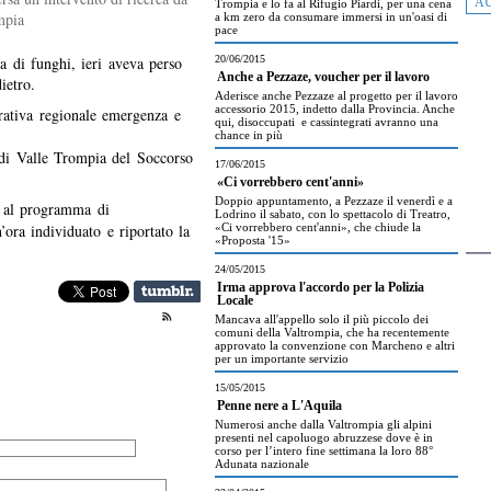
AU
Trompia e lo fa al Rifugio Piardi, per una cena
mpia
a km zero da consumare immersi in un'oasi di
pace
a di funghi, ieri aveva perso
20/06/2015
Anche a Pezzaze, voucher per il lavoro
ietro.
Aderisce anche Pezzaze al progetto per il lavoro
accessorio 2015, indetto dalla Provincia. Anche
ativa regionale emergenza e
qui, disoccupati e cassintegrati avranno una
chance in più
ne di Valle Trompia del Soccorso
17/06/2015
«Ci vorrebbero cent'anni»
Doppio appuntamento, a Pezzaze il venerdì e a
al programma di
Lodrino il sabato, con lo spettacolo di Treatro,
ora individuato e riportato la
«Ci vorrebbero cent'anni», che chiude la
«Proposta '15»
24/05/2015
Irma approva l'accordo per la Polizia
Locale
Mancava all'appello solo il più piccolo dei
comuni della Valtrompia, che ha recentemente
approvato la convenzione con Marcheno e altri
per un importante servizio
15/05/2015
Penne nere a L'Aquila
Numerosi anche dalla Valtrompia gli alpini
presenti nel capoluogo abruzzese dove è in
corso per l’intero fine settimana la loro 88°
Adunata nazionale