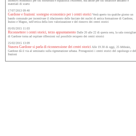
incentivi economici per chi ristruttura e riqualifica l'esistente, ma anche per chi smaltisce amianto e
materiali di scarto
17/07/2013 09:40
Gardone e frazioni: sostegno economico per i centri storici
Verrà aperto tra qualche giorno un
bando comunale per incentivare il rifacimento delle facciate dei nuclei di antica formazione di Gardone,
Inzino e Magno, nell'ottica della loro valorizzazione e del rinnovo dei centri storici
05/05/2015 11:03
Riconnettere i centri storici, terzo appuntamento
Dalle 20 alle 22 di questa sera, la sala consigliar
di Gardone torna ad ospitare riflessioni sul possibile recupero dei centri strorici
25/02/2015 13:09
Stasera Gardone si parla di riconnessione dei centri storici
Alle 19.30 di oggi, 25 febbraio,
Gardone dà il via al seminario sulla rigenerazione urbana. Protagonisti i centri storici del capoluogo e del
frazioni