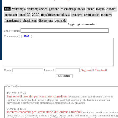
TAG
Valtrompia
valtrompianews
gardone
assemblea pubblica
inzino
magno
cittadini
interessati
lunedì 30
20.30
riqualificazione edilizia
recupero
centri storici
incentivi
finanziamenti
chiarimenti
discussione
domande
Aggiungi commento:
Titolo o firma:
Commento: (*) (
)
Utente:
Password:
[
Registrati
] [
Ricordami
]
Vedi anche
19/12/2013 09:45
Una serie di incentivi per i centri storici gardonesi
Protagonista non solo il centro storico di
Gardone, ma anche quelli di Inzino e Magno per i contributi economici che l'amministrazione sta
provvedendo a elargire per uno stanziamento complessivo di 25 mila euro
04/05/2013 10:15
Incentivi economici per i centri storici di Gardone e frazioni
Centri storici curati e che tornino 
nuova vita, sia a Gardone che a Inzino e Magno. Questa la sfida dell'amministrazione comunale grazie ag