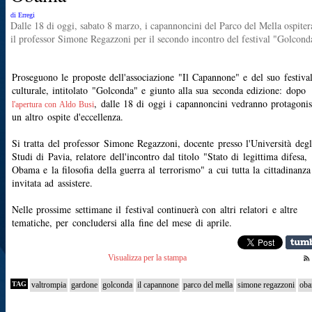
di Erregi
Dalle 18 di oggi, sabato 8 marzo, i capannoncini del Parco del Mella ospite
il professor Simone Regazzoni per il secondo incontro del festival "Golcond
Proseguono le proposte dell'associazione "Il Capannone" e del suo festiva
culturale, intitolato "Golconda" e giunto alla sua seconda edizione: dopo
, dalle 18 di oggi i capannoncini vedranno protagonis
l'apertura con Aldo Busi
un altro ospite d'eccellenza.
Si tratta del professor Simone Regazzoni, docente presso l'Università degl
Studi di Pavia, relatore dell'incontro dal titolo "Stato di legittima difesa,
Obama e la filosofia della guerra al terrorismo" a cui tutta la cittadinanza
invitata ad assistere.
Nelle prossime settimane il festival continuerà con altri relatori e altre
tematiche, per concludersi alla fine del mese di aprile.
Visualizza per la stampa
TAG
valtrompia
gardone
golconda
il capannone
parco del mella
simone regazzoni
ob