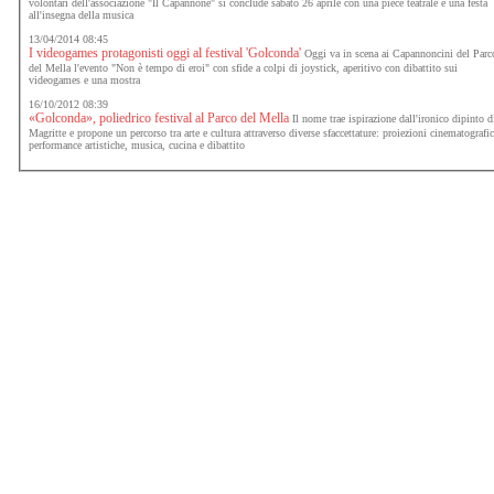
volontari dell'associazione "Il Capannone" si conclude sabato 26 aprile con una pièce teatrale e una festa
all'insegna della musica
13/04/2014 08:45
I videogames protagonisti oggi al festival 'Golconda'
Oggi va in scena ai Capannoncini del Parc
del Mella l'evento "Non è tempo di eroi" con sfide a colpi di joystick, aperitivo con dibattito sui
videogames e una mostra
16/10/2012 08:39
«Golconda», poliedrico festival al Parco del Mella
Il nome trae ispirazione dall'ironico dipinto d
Magritte e propone un percorso tra arte e cultura attraverso diverse sfaccettature: proiezioni cinematografi
performance artistiche, musica, cucina e dibattito