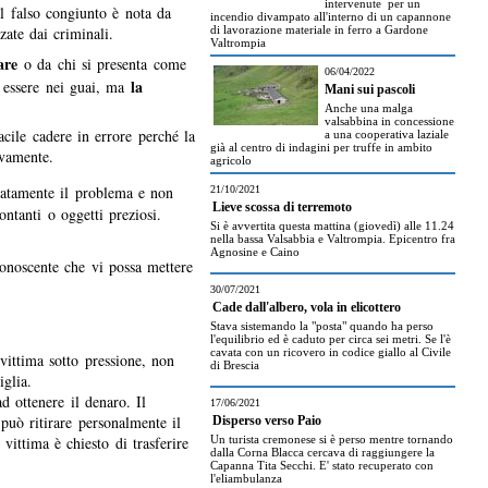
intervenute per un
el falso congiunto è nota da
incendio divampato all'interno di un capannone
zate dai criminali.
di lavorazione materiale in ferro a Gardone
Valtrompia
are
o da chi si presenta come
06/04/2022
la
i essere nei guai, ma
Mani sui pascoli
Anche una malga
valsabbina in concessione
cile cadere in errore perché la
a una cooperativa laziale
già al centro di indagini per truffe in ambito
ivamente.
agricolo
atamente il problema e non
21/10/2021
Lieve scossa di terremoto
ntanti o oggetti preziosi.
Si è avvertita questa mattina (giovedì) alle 11.24
nella bassa Valsabbia e Valtrompia. Epicentro fra
Agnosine e Caino
onoscente che vi possa mettere
30/07/2021
Cade dall'albero, vola in elicottero
Stava sistemando la "posta" quando ha perso
l'equilibrio ed è caduto per circa sei metri. Se l'è
cavata con un ricovero in codice giallo al Civile
vittima sotto pressione, non
di Brescia
iglia.
ad ottenere il denaro. Il
17/06/2021
può ritirare personalmente il
Disperso verso Paio
ittima è chiesto di trasferire
Un turista cremonese si è perso mentre tornando
dalla Corna Blacca cercava di raggiungere la
Capanna Tita Secchi. E' stato recuperato con
l'eliambulanza