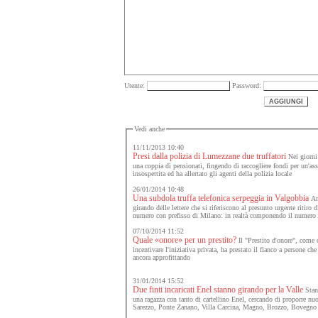
Utente:
Password:
Vedi anche
11/11/2013 10:40
Presi dalla polizia di Lumezzane due truffatori
Nei giorni 
una coppia di pensionati, fingendo di raccogliere fondi per un'ass
insospettita ed ha allertato gli agenti della polizia locale
26/01/2014 10:48
Una subdola truffa telefonica serpeggia in Valgobbia
Anc
girando delle lettere che si riferiscono al presunto urgente ritiro 
numero con prefisso di Milano: in realtà componendo il numero il 
07/10/2014 11:52
Quale «onore» per un prestito?
Il "Prestito d'onore", come c
incentivare l'iniziativa privata, ha prestato il fianco a persone c
ancora approfittando
31/01/2014 15:52
Due finti incaricati Enel stanno girando per la Valle
Stann
una ragazza con tanto di cartellino Enel, cercando di proporre nuovi
Sarezzo, Ponte Zanano, Villa Carcina, Magno, Brozzo, Bovegno 