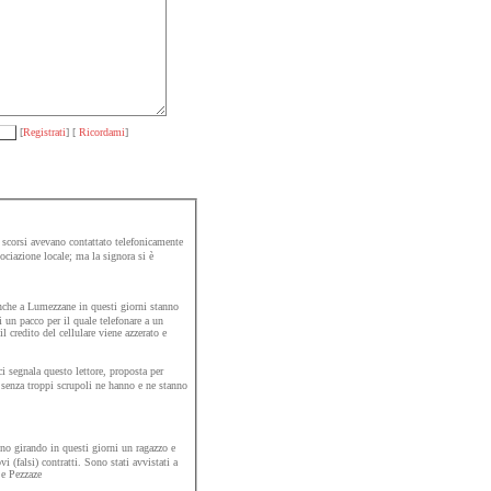
[
Registrati
] [
Ricordami
]
scorsi avevano contattato telefonicamente
ociazione locale; ma la signora si è
he a Lumezzane in questi giorni stanno
di un pacco per il quale telefonare a un
credito del cellulare viene azzerato e
i segnala questo lettore, proposta per
he senza troppi scrupoli ne hanno e ne stanno
o girando in questi giorni un ragazzo e
 (falsi) contratti. Sono stati avvistati a
e Pezzaze