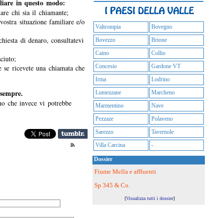
iliare in questo modo:
nare chi sia il chiamante;
 vostra situazione familiare e/o
Valtrompia
Bovegno
hiesta di denaro, consultatevi
Bovezzo
Brione
Caino
Collio
ciuto;
Concesio
Gardone VT
e se ricevete una chiamata che
Irma
Lodrino
sempre.
Lumezzane
Marcheno
no che invece vi potrebbe
Marmentino
Nave
Pezzaze
Polaveno
Sarezzo
Tavernole
Villa Carcina
-
Dossier
Fiume Mella e affluenti
Sp 345 & Co.
[
Visualizza tutti i dossier
]