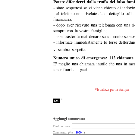
Potete difendervi dalla truffa del falso fam
- siate sospettosi se vi viene chiesto di indovi
- al telefono non rivelate alcun dettaglio sulla
finanziaria;
- dopo aver ricevuto una telefonata con una ric
sempre con la vostra famiglia;
- non trasferite mai denaro su un conto sconos
- informate immediatamente le forze dellordin
vi sembra sospetta.
Numero unico di emergenza: 112 chiamate 
E' meglio una chiamata inutile che una in me
tener fuori dai guai.
Visualizza per la stampa
TAG
Aggiungi commento:
Titolo o firma:
Commento: (*) (
)