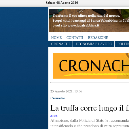
Sabato 08 Agosto 2026
HOME
CONTATTI
REDAZIONE
CRONACHE
ECONOMIA E LAVORO
POLITI
25 Agosto 2021, 13.56
Cronache
La truffa corre lungo il f
di red.
Attenzione, dalla Polizia di Stato le raccomanda
intensificando e che prendono di mira soprattutt