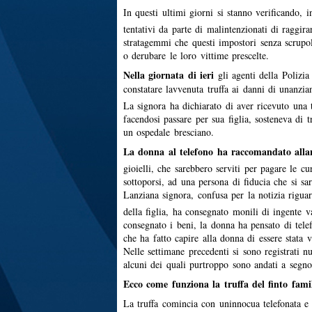
In questi ultimi giorni si stanno verificando, in 
tentativi da parte di malintenzionati di raggir
stratagemmi che questi impostori senza scrupol
o derubare le loro vittime prescelte.
Nella giornata di ieri
gli agenti della Polizia
constatare lavvenuta truffa ai danni di unanzia
La signora ha dichiarato di aver ricevuto una 
facendosi passare per sua figlia, sosteneva di 
un ospedale bresciano.
La donna al telefono ha raccomandato all
gioielli, che sarebbero serviti per pagare le c
sottoporsi, ad una persona di fiducia che si sa
Lanziana signora, confusa per la notizia rigua
della figlia, ha consegnato monili di ingente 
consegnato i beni, la donna ha pensato di telef
che ha fatto capire alla donna di essere stata v
Nelle settimane precedenti si sono registrati nu
alcuni dei quali purtroppo sono andati a segno
Ecco come funziona la truffa del finto fami
La truffa comincia con uninnocua telefonata e