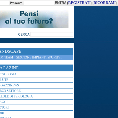
REGISTRATI
RICORDAMI
Password:
[
] [
]
ANDSCAPE
M TEAM - GESTIONE IMPIANTI SPORTIVI
AGAZINE
ECNOLOGIA
ALUTE
AGAZZINEWS
RZO SETTORE
LLOLE DI PSICOLOGIA
AGGI
OTORI
BRI