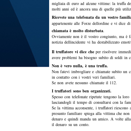
migliaia di euro ad alcune vittime: la truffa d
molti anni ed è ancora una di quelle più utiliz
Ricevete una telefonata da un vostro famili
appartenente alle Forze dellordine e vi dice d
chiamata è molto disturbata
.
Ovviamente non è il vostro congiunto, ma è fa
notizia dellincidente vi ha destabilizzato emot
Il truffatore vi dice che
per risolvere immedi
avere problemi ha bisogno subito di soldi in co
Non è vero nulla, è una truffa.
Non fatevi imbrogliare e chiamate subito un c
in contatto con i vostri veri familiari.
Se non avete nessuno chiamate il 112.
I truffatori sono ben organizzati.
Spesso con telefonate ripetute tengono la loro 
lasciandogli il tempo di consultarsi con la fam
Se la vittima acconsente, i truffatori riescono 
presunto familiare spiega alla vittima che non 
denaro e quindi manda un amico. A volte alla v
il denaro su un conto.