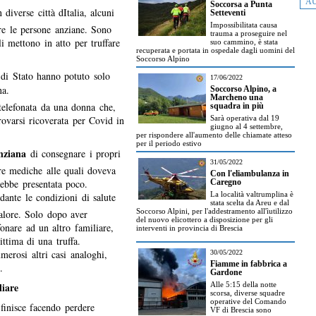
AU
Soccorsa a Punta
diverse città dItalia, alcuni
Setteventi
Impossibilitata causa
are le persone anziane. Sono
trauma a proseguire nel
i mettono in atto per truffare
suo cammino, è stata
recuperata e portata in ospedale dagli uomini del
Soccorso Alpino
 di Stato hanno potuto solo
17/06/2022
na.
Soccorso Alpino, a
Marcheno una
telefonata da una donna che,
squadra in più
trovarsi ricoverata per Covid in
Sarà operativa dal 19
giugno al 4 settembre,
per rispondere all'aumento delle chiamate atteso
per il periodo estivo
anziana
di consegnare i propri
31/05/2022
ure mediche alle quali doveva
Con l'eliambulanza in
rebbe presentata poco.
Caregno
La località valtrumplina è
rdante le condizioni di salute
stata scelta da Areu e dal
Soccorso Alpini, per l'addestramento all'ìutilizzo
valore. Solo dopo aver
del nuovo elicottero a disposizione per gli
onare ad un altro familiare,
interventi in provincia di Brescia
ittima di una truffa.
merosi altri casi analoghi,
30/05/2022
Fiamme in fabbrica a
.
Gardone
liare
Alle 5:15 della notte
scorsa, diverse squadre
operative del Comando
 finisce facendo perdere
VF di Brescia sono