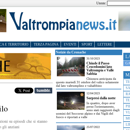
Utente:
CA E TERRITORIO
TERZA PAGINA
EVENTI
SPORT
LETTERE
Notizie da Cronache
L
31/10/2023
GA
Chiude il Passo
Crocedomini lato
Valtrompia e Valle
Sabbia
M
Chiusura anticipata da
T
questo martedì 31 ottobre del valico solamente
dal lato valtrumplino e valsabbino
S
12/04/2023
R
Sorpresi dalla notte
TE
In quattro, dopo aver
ilo
PI
perso l'orientamento,
sono stati raggiunti dagli
VI
uomini del Soccorso alpino e dai Vigili del
fuoco e riportati a valle
M
zioni su episodi che si stanno
LI
o gli anziani
25/07/2022