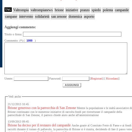
TAG
Valtrompia
valtrompianews
brione
iniziative
pranzo
spiedo
polenta
campanile
campane
intervento
solidarietà
san zenone
domenica
asporto
Aggiungi commento:
Titolo o firma:
Commento: (*) (
)
Utente:
Password:
[
Registrati
] [
Ricordami
]
Vedi anche
21/12/2013 10:45
Brione generoso con la parrocchia di San Zenone
Mentre la popolazione e le realtà associative d
Brione continuano con le numerose iniziative di raccolta fondi per ristrutturare il campanile della
parrocchiale di San Zenone, il parroco chiede aiuto anche all'amministrazione
13/09/2013 09:45
Brione ha deciso per il restauro del campanile
Anche grazie al Comitato Feste di Paese e ai fondi
raccolti durante il torneo di pallavolo, la parrocchia di Brione si è riunita, decidendo di fare il passo vers