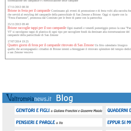
sistemazione del campanile e l'elettrificazione delle campane
17/11/2013 08:30
Brione in festa per il campanile
Continuano gli eventi di promozione e di festa volti alla raccolta fo
che servirà al restyling del campanile della parrocchiale di San Zenone a Brione. Oggi si riparte con la
"Festa d'autunno", promossa dal Comitato per le feste di paese con la parrocchia
25/11/2013 09:40
Brione raccoglie tappi per il suo campanile
Ogni martedì e venerdì pomeriggio presso la casa "Pa
VI" si raccolgono tappi di plastica di ogni tipo per raccogliere fondi da destinare alla ristrutturazione del
campanile della parrocchiale di San Zenone
17/07/2014 19:25
Quattro giorni di festa per il campanile ritrovato di San Zenone
Un fitto calendario liturgico
quello che accompagnerà i cittadini di Brione intenti a festeggiare il ritrovato splendore del tempio dedic
a san Zenone vescovo