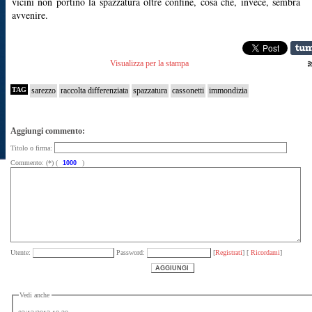
vicini non portino la spazzatura oltre confine, cosa che, invece, sembra
avvenire.
Visualizza per la stampa
TAG
sarezzo
raccolta differenziata
spazzatura
cassonetti
immondizia
Aggiungi commento:
Titolo o firma:
Commento: (*) (
)
Utente:
Password:
[
Registrati
] [
Ricordami
]
Vedi anche