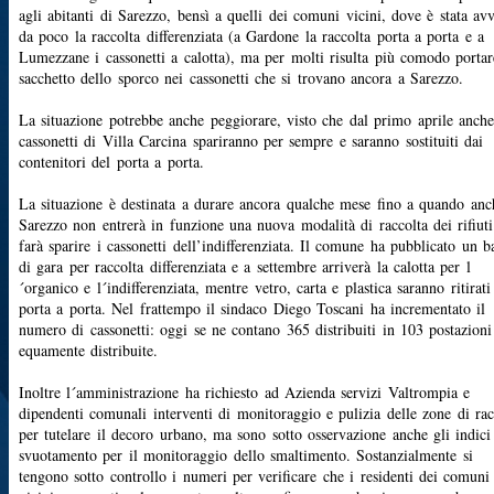
agli abitanti di Sarezzo, bensì a quelli dei comuni vicini, dove è stata avv
da poco la raccolta differenziata (a Gardone la raccolta porta a porta e a
Lumezzane i cassonetti a calotta), ma per molti risulta più comodo portar
sacchetto dello sporco nei cassonetti che si trovano ancora a Sarezzo.
La situazione potrebbe anche peggiorare, visto che dal primo aprile anche
cassonetti di Villa Carcina spariranno per sempre e saranno sostituiti dai
contenitori del porta a porta.
La situazione è destinata a durare ancora qualche mese fino a quando anc
Sarezzo non entrerà in funzione una nuova modalità di raccolta dei rifiut
farà sparire i cassonetti dell’indifferenziata. Il comune ha pubblicato un 
di gara per raccolta differenziata e a settembre arriverà la calotta per l
´organico e l´indifferenziata, mentre vetro, carta e plastica saranno ritirati
porta a porta. Nel frattempo il sindaco Diego Toscani ha incrementato il
numero di cassonetti: oggi se ne contano 365 distribuiti in 103 postazioni
equamente distribuite.
Inoltre l´amministrazione ha richiesto ad Azienda servizi Valtrompia e
dipendenti comunali interventi di monitoraggio e pulizia delle zone di rac
per tutelare il decoro urbano, ma sono sotto osservazione anche gli indici
svuotamento per il monitoraggio dello smaltimento. Sostanzialmente si
tengono sotto controllo i numeri per verificare che i residenti dei comuni