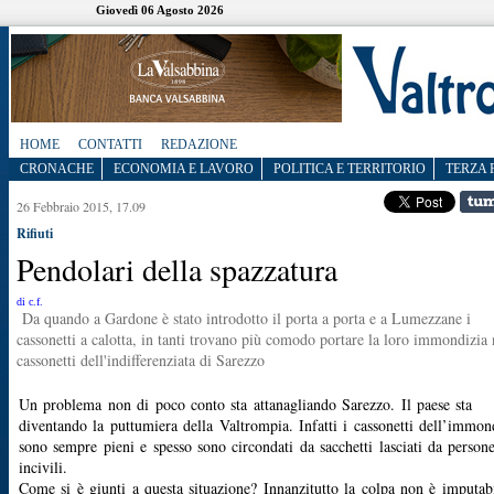
Giovedì 06 Agosto 2026
HOME
CONTATTI
REDAZIONE
CRONACHE
ECONOMIA E LAVORO
POLITICA E TERRITORIO
TERZA 
26 Febbraio 2015, 17.09
Rifiuti
Pendolari della spazzatura
di c.f.
Da quando a Gardone è stato introdotto il porta a porta e a Lumezzane i
cassonetti a calotta, in tanti trovano più comodo portare la loro immondizia 
cassonetti dell'indifferenziata di Sarezzo
Un problema non di poco conto sta attanagliando Sarezzo. Il paese sta
diventando la puttumiera della Valtrompia. Infatti i cassonetti dell’immon
sono sempre pieni e spesso sono circondati da sacchetti lasciati da person
incivili.
Come si è giunti a questa situazione? Innanzitutto la colpa non è imputab