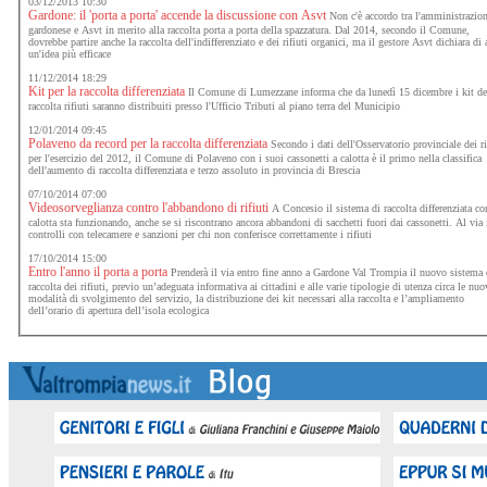
03/12/2013 10:30
Gardone: il 'porta a porta' accende la discussione con Asvt
Non c'è accordo tra l'amministrazio
gardonese e Asvt in merito alla raccolta porta a porta della spazzatura. Dal 2014, secondo il Comune,
dovrebbe partire anche la raccolta dell'indifferenziato e dei rifiuti organici, ma il gestore Asvt dichiara di 
un'idea più efficace
11/12/2014 18:29
Kit per la raccolta differenziata
Il Comune di Lumezzane informa che da lunedì 15 dicembre i kit de
raccolta rifiuti saranno distribuiti presso l'Ufficio Tributi al piano terra del Municipio
12/01/2014 09:45
Polaveno da record per la raccolta differenziata
Secondo i dati dell'Osservatorio provinciale dei ri
per l'esercizio del 2012, il Comune di Polaveno con i suoi cassonetti a calotta è il primo nella classifica
dell'aumento di raccolta differenziata e terzo assoluto in provincia di Brescia
07/10/2014 07:00
Videosorveglianza contro l'abbandono di rifiuti
A Concesio il sistema di raccolta differenziata co
calotta sta funzionando, anche se si riscontrano ancora abbandoni di sacchetti fuori dai cassonetti. Al via 
controlli con telecamere e sanzioni per chi non conferisce correttamente i rifiuti
17/10/2014 15:00
Entro l'anno il porta a porta
Prenderà il via entro fine anno a Gardone Val Trompia il nuovo sistema 
raccolta dei rifiuti, previo un’adeguata informativa ai cittadini e alle varie tipologie di utenza circa le nuo
modalità di svolgimento del servizio, la distribuzione dei kit necessari alla raccolta e l’ampliamento
dell’orario di apertura dell’isola ecologica