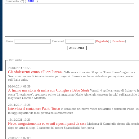
Commento: (*) (
)
Utente:
Password:
[
Registrati
] [
Ricordami
]
Vedi anche
29/04/2011 18:55
Gli adolescenti vanno «Fuori Piazza»
Nella serata di sabato 30 aprile “Fuori Piazza” organizza a
Sarezzo alcune ore di intrattenimento per i ragazzi. Presente anche un video-box per registrare pensieri
sull’Italia unita.
02/04/2014 09:39
A Inzino una storia di mafia con Coniglio e Bebo Storti
Venerdì 4 aprile al teatro di Inzino va i
scena "Il testimone", spettacolo scritto dal magistrato Mario Almerighi (presente in sala) sull'assassinio 
magistrato Giacomo Montalto
25/11/2014 15:28
Intervista al cantautore Paolo Tocco
In occasione del nuovo video dell'amico e cantautore Paolo To
lo raggiungiamo via mail per una bella chiacchierata
15/12/2021 10:23
Neve, enogastronomia ed eventi a pochi passi da casa
Madonna di Campiglio riparte alla grand
dopo un anno di stop. Il racconto del nostro Spaccadischi fuori porta
23/08/2014 07:09