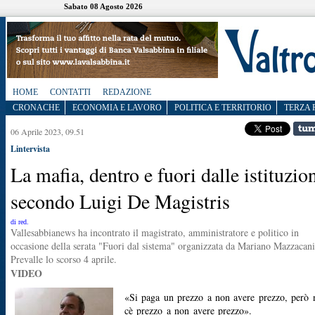
Sabato 08 Agosto 2026
HOME
CONTATTI
REDAZIONE
CRONACHE
ECONOMIA E LAVORO
POLITICA E TERRITORIO
TERZA 
06 Aprile 2023, 09.51
Lintervista
La mafia, dentro e fuori dalle istituzion
secondo Luigi De Magistris
di red.
Vallesabbianews ha incontrato il magistrato, amministratore e politico in
occasione della serata "Fuori dal sistema" organizzata da Mariano Mazzacani
Prevalle lo scorso 4 aprile.
VIDEO
«Si paga un prezzo a non avere prezzo, però 
cè prezzo a non avere prezzo».