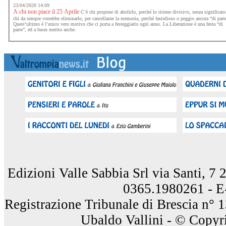
23/04/2020 14:09
A chi non piace il 25 Aprile
C’è chi propone di abolirlo, perché lo ritiene divisivo, senza significato
chi da sempre vorrebbe eliminarlo, per cancellarne la memoria, perché fastidioso o peggio ancora “di part
Quest’ultimo è l’unico vero motivo che ci porta a festeggiarlo ogni anno. La Liberazione è una festa “di
parte”, ed a buon merito anche.
Edizioni Valle Sabbia Srl via Santi, 7
0365.1980261 - E
Registrazione Tribunale di Brescia n° 
Ubaldo Vallini - © Copyri