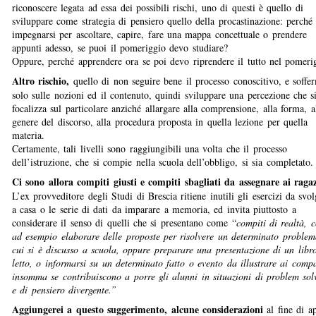
riconoscere legata ad essa dei possibili rischi, uno di questi è quello di
sviluppare come strategia di pensiero quello della procastinazione: perché
impegnarsi per ascoltare, capire, fare una mappa concettuale o prendere
appunti adesso, se puoi il pomeriggio devo studiare?
Oppure, perché apprendere ora se poi devo riprendere il tutto nel pomeri
Altro rischio,
quello di non seguire bene il processo conoscitivo, e soffe
solo sulle nozioni ed il contenuto, quindi sviluppare una percezione che s
focalizza sul particolare anziché allargare alla comprensione, alla forma, a
genere del discorso, alla procedura proposta in quella lezione per quella
materia.
Certamente, tali livelli sono raggiungibili una volta che il processo
dell’istruzione, che si compie nella scuola dell’obbligo, si sia completato.
Ci sono allora compiti giusti e compiti sbagliati da assegnare ai raga
L’ex provveditore degli Studi di Brescia ritiene inutili gli esercizi da svo
a casa o le serie di dati da imparare a memoria, ed invita piuttosto a
considerare il senso di quelli che si presentano come “
compiti di realtà, 
ad esempio elaborare delle proposte per risolvere un determinato problem
cui si è discusso a scuola, oppure preparare una presentazione di un libr
letto, o informarsi su un determinato fatto o evento da illustrare ai comp
insomma se contribuiscono a porre gli alunni in situazioni di problem sol
e di pensiero divergente.”
Aggiungerei a questo suggerimento, alcune considerazioni
al fine di ap