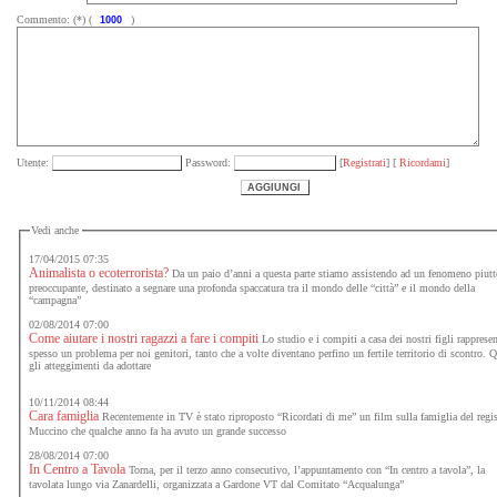
Commento: (*) (
)
Utente:
Password:
[
Registrati
] [
Ricordami
]
Vedi anche
17/04/2015 07:35
Animalista o ecoterrorista?
Da un paio d’anni a questa parte stiamo assistendo ad un fenomeno piuttosto
preoccupante, destinato a segnare una profonda spaccatura tra il mondo delle “città” e il mondo della
“campagna”
02/08/2014 07:00
Come aiutare i nostri ragazzi a fare i compiti
Lo studio e i compiti a casa dei nostri figli rapprese
spesso un problema per noi genitori, tanto che a volte diventano perfino un fertile territorio di scontro. Quali
gli atteggimenti da adottare
10/11/2014 08:44
Cara famiglia
Recentemente in TV è stato riproposto “Ricordati di me” un film sulla famiglia del regista
Muccino che qualche anno fa ha avuto un grande successo
28/08/2014 07:00
In Centro a Tavola
Torna, per il terzo anno consecutivo, l’appuntamento con “In centro a tavola”, la
tavolata lungo via Zanardelli, organizzata a Gardone VT dal Comitato “Acqualunga”