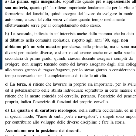
a) La prima,
ogni insegnante
è appassionato al
, soprattutto quanto più
sua materia,
quanto più la ritiene importante fondamentale per la vita e 
formazione del fanciullo, quindi assegna del lavoro da svolgere in modo
autonomo, a casa, talvolta senza valutare quanto tempo mediamente
effettivamente serve per il completamento dello stesso.
b) La seconda,
indicata in un’intervista anche dalla mamma che ha dato 
non
al dibattito nella comunità scolastica, rispetto agli anni ’90, oggi
abbiamo più un solo maestro per classe,
nella primaria, ma ci sono mae
diversi per materie diverse, e si arriva ad averne anche nove nella scuola
secondaria di primo grado, quindi, ciascun docente assegna i compiti da
svolgere, non sempre tenendo conto del lavoro assegnato dagli altri colleg
allo stesso gruppo di ragazzi/ragazze, per lo stesso giorno o considerando 
tempo necessario per il completamento di tutte le attività.
c) La terza,
si ritiene che lavorare in proprio sia importante, per lo svil
ed il potenziamento delle abilità individuali; soprattutto in certe materie s
ritiene che la mente coincida col cervello, pertanto, l’esercizio del pensie
proprio, indica l’esercizio di funzioni del proprio cervello.
d) La quarta è di carattere ideologico
, nella cultura occidentale, ed in I
in special modo, “Paese di santi, poeti e navigatori”, i singoli sono impor
per contribuire allo sviluppo delle diverse discipline e fare la storia.
Assumiamo ora la posizione dei docenti.