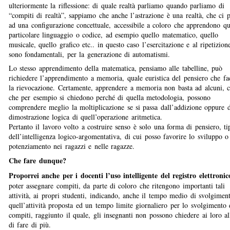
ulteriormente la riflessione: di quale realtà parliamo quando parliamo di
“compiti di realtà”, sappiamo che anche l’astrazione è una realtà, che ci p
ad una configurazione concettuale, accessibile a coloro che apprendono qu
particolare linguaggio o codice, ad esempio quello matematico, quello
musicale, quello grafico etc.. in questo caso l’esercitazione e al ripetizion
sono fondamentali, per la generazione di automatismi.
Lo stesso apprendimento della matematica, pensiamo alle tabelline, può
richiedere l’apprendimento a memoria, quale euristica del pensiero che fac
la rievocazione. Certamente, apprendere a memoria non basta ad alcuni, 
che per esempio si chiedono perché di quella metodologia, possono
comprendere meglio la moltiplicazione se si passa dall’addizione oppure d
dimostrazione logica di quell’operazione aritmetica.
Pertanto il lavoro volto a costruire senso è solo una forma di pensiero, ti
dell’intelligenza logico-argomentativa, di cui posso favorire lo sviluppo o 
potenziamento nei ragazzi e nelle ragazze.
Che fare dunque?
Proporrei anche per i docenti l’uso intelligente del registro elettronic
poter assegnare compiti, da parte di coloro che ritengono importanti tali
attività, ai propri studenti, indicando, anche il tempo medio di svolgimen
quell’attività proposta ed un tempo limite giornaliero per lo svolgimento 
compiti, raggiunto il quale, gli insegnanti non possono chiedere ai loro al
di fare di più.