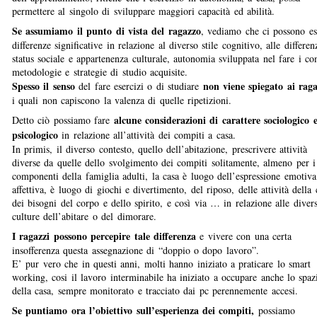
permettere al singolo di sviluppare maggiori capacità ed abilità.
Se assumiamo il punto di vista del ragazzo
, vediamo che ci possono es
differenze significative in relazione al diverso stile cognitivo, alle differen
status sociale e appartenenza culturale, autonomia sviluppata nel fare i co
metodologie e strategie di studio acquisite.
Spesso il senso
non viene spiegato ai raga
del fare esercizi o di studiare
i quali non capiscono la valenza di quelle ripetizioni.
alcune considerazioni di carattere sociologico 
Detto ciò possiamo fare
psicologico
in relazione all’attività dei compiti a casa.
In primis, il diverso contesto, quello dell’abitazione, prescrivere attività
diverse da quelle dello svolgimento dei compiti solitamente, almeno per i
componenti della famiglia adulti, la casa è luogo dell’espressione emotiva
affettiva, è luogo di giochi e divertimento, del riposo, delle attività della 
dei bisogni del corpo e dello spirito, e così via … in relazione alle diver
culture dell’abitare o del dimorare.
I ragazzi possono percepire tale differenza
e vivere con una certa
insofferenza questa assegnazione di “doppio o dopo lavoro”.
E’ pur vero che in questi anni, molti hanno iniziato a praticare lo smart
working, cosi il lavoro interminabile ha iniziato a occupare anche lo spaz
della casa, sempre monitorato e tracciato dai pc perennemente accesi.
Se puntiamo ora l’obiettivo sull’esperienza dei compiti,
possiamo