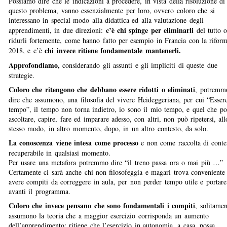
Possiamo dire che le indicazioni a procedere, in vista della risoluzione di
questo problema, vanno essenzialmente per loro, ovvero coloro che si
interessano in special modo alla didattica ed alla valutazione degli
c’è chi spinge per eliminarli
apprendimenti, in due direzioni:
del tutto 
ridurli fortemente, come hanno fatto per esempio in Francia con la rifor
chi invece ritiene fondamentale mantenerli.
2018, e c’è
Approfondiamo,
considerando gli assunti e gli impliciti di queste due
strategie.
Coloro che ritengono che debbano essere ridotti o eliminati
, potremm
dire che assumono, una filosofia del vivere Heideggeriana, per cui “Esser
tempo”, il tempo non torna indietro, io sono il mio tempo, e quel che po
ascoltare, capire, fare ed imparare adesso, con altri, non può ripetersi, all
stesso modo, in altro momento, dopo, in un altro contesto, da solo.
La conoscenza viene intesa come processo
e non come raccolta di conte
recuperabile in qualsiasi momento.
Per usare una metafora potremmo dire “il treno passa ora o mai più …”
Certamente ci sarà anche chi non filosofeggia e magari trova conveniente
avere compiti da correggere in aula, per non perder tempo utile e portare
avanti il programma.
Coloro che invece pensano che sono fondamentali i compiti
, solitamen
assumono la teoria che a maggior esercizio corrisponda un aumento
dell’apprendimento; ritiene che l’esercizio in autonomia, a casa, possa