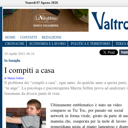
Venerdì 07 Agosto 2026
HOME
CONTATTI
REDAZIONE
CRONACHE
ECONOMIA E LAVORO
POLITICA E TERRITORIO
TERZA 
20 Aprile 2023, 06.34
In famiglia
I compiti a casa
di Marzia Sellini
Il problema dei “compiti a casa”, ogni anno, da qualche anno a questa parte,
“in auge”. La psicologa e psicoterapeuta Marzia Sellini prova ad analizzare i
fenomeno da diversi punti di vista
Ultimamente emblematico è stato un video
comparso su Tic Toc, poi passato sui social
network in forma virale, girato da parte di un
mamma che, esasperata per la mole di lavoro
pomeridiana mista al pianto lamentoso e dispe