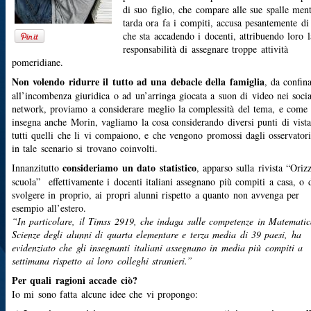
di suo figlio, che compare alle sue spalle men
tarda ora fa i compiti, accusa pesantemente di
che sta accadendo i docenti, attribuendo loro l
responsabilità di assegnare troppe attività
pomeridiane.
Non volendo ridurre il tutto ad una debacle della famiglia
, da confin
all’incombenza giuridica o ad un’arringa giocata a suon di video nei socia
network, proviamo a considerare meglio la complessità del tema, e come
insegna anche Morin, vagliamo la cosa considerando diversi punti di vista
tutti quelli che li vi compaiono, e che vengono promossi dagli osservator
in tale scenario si trovano coinvolti.
consideriamo un dato statistico
Innanzitutto
, apparso sulla rivista “Oriz
scuola” effettivamente i docenti italiani assegnano più compiti a casa, o 
svolgere in proprio, ai propri alunni rispetto a quanto non avvenga per
esempio all’estero.
“In particolare, il Timss 2919, che indaga sulle competenze in Matematic
Scienze degli alunni di quarta elementare e terza media di 39 paesi, ha
evidenziato che gli insegnanti italiani assegnano in media più compiti a
settimana rispetto ai loro colleghi stranieri.”
Per quali ragioni accade ciò?
Io mi sono fatta alcune idee che vi propongo: